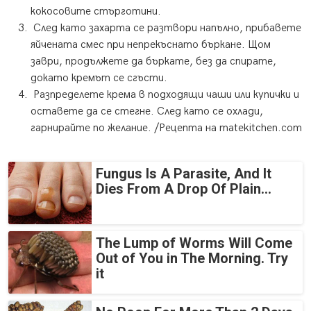
кокосовите стърготини.
След като захарта се разтвори напълно, прибавете
яйчената смес при непрекъснато бъркане. Щом
заври, продължете да бъркате, без да спирате,
докато кремът се сгъсти.
Разпределете крема в подходящи чаши или купички и
оставете да се стегне. След като се охлади,
гарнирайте по желание. /Рецепта на matekitchen.com
Fungus Is A Parasite, And It
Dies From A Drop Of Plain...
The Lump of Worms Will Come
Out of You in The Morning. Try
it