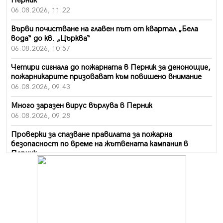
Перник
06.08.2026, 11:22
Върви почистване на главен път от квартал „Бела
вода“ до кв. „Църква“
06.08.2026, 10:57
Четири сигнала до пожарната в Перник за денонощие,
пожарникарите призовават към повишено внимание
06.08.2026, 09:43
Много заразен вирус върлува в Перник
06.08.2026, 09:28
Проверки за спазване правилата за пожарна
безопасност по време на жътвената кампания в
Перник
06.08.2026, 07:51
Ето какви забавления ще има през август в Перник
06.08.2026, 00:48
Пернишки експерт за фишинг измамите:
Проверявайте съмнителните линкове в bezopasno.net