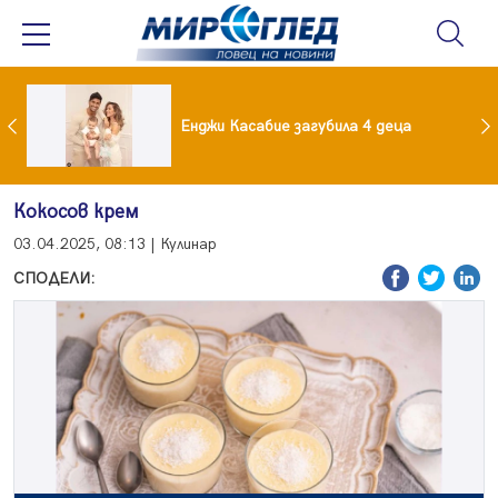
Край на приказката! Брадърите Стефан и Сияна се разделиха с гръм и трясък
Енджи Касабие загубила 4 деца
Кокосов крем
03.04.2025, 08:13 | Кулинар
СПОДЕЛИ: