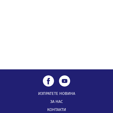
05.08.2026, 09:02
Млади мъже от Перник в инициатива „Перник
подкрепя своите пенсионери“
05.08.2026, 08:57
5 случая на хепатит от началото на юли до сега в
Перник
05.08.2026, 00:32
ИЗПРАТЕТЕ НОВИНА
ЗА НАС
КОНТАКТИ