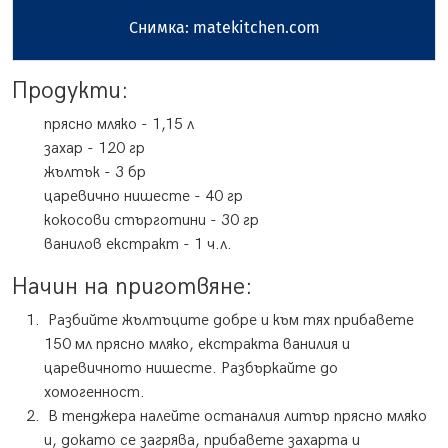
Снимка: matekitchen.com
Продукти:
прясно мляко
-
1,15
л
захар
-
120
гр
жълтък
-
3
бр
царевично нишесте
-
40
гр
кокосови стърготини
-
30
гр
ванилов екстракт
-
1
ч.л.
Начин на приготвяне:
Разбийте жълтъците добре и към тях прибавете
150 мл прясно мляко, екстракта ванилия и
царевичното нишесте. Разбъркайте до
хомогенност.
В тенджера налейте останалия литър прясно мляко
и, докато се загрява, прибавете захарта и