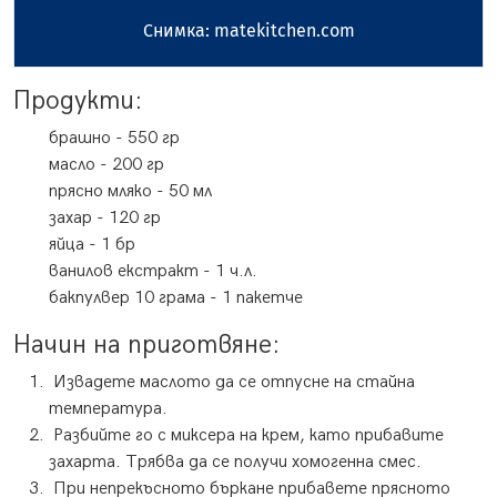
Снимка: matekitchen.com
Продукти:
брашно
-
550
гр
масло
-
200
гр
прясно мляко
-
50
мл
захар
-
120
гр
яйца
-
1
бр
ванилов екстракт
-
1
ч.л.
бакпулвер
10 грама
-
1
пакетче
Начин на приготвяне:
Извадете маслото да се отпусне на стайна
температура.
Разбийте го с миксера на крем, като прибавите
захарта. Трябва да се получи хомогенна смес.
При непрекъсното бъркане прибавете прясното