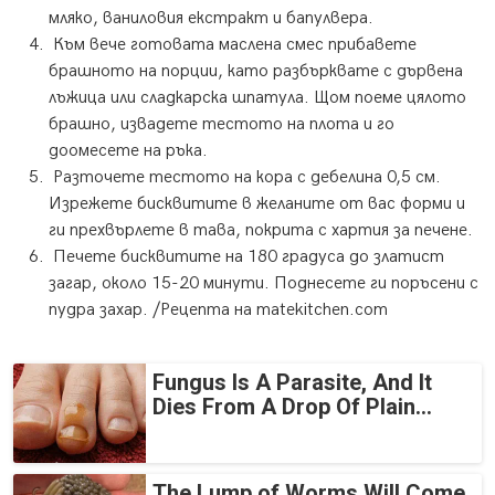
мляко, ваниловия екстракт и бапулвера.
Към вече готовата маслена смес прибавете
брашното на порции, като разбърквате с дървена
лъжица или сладкарска шпатула. Щом поеме цялото
брашно, извадете тестото на плота и го
доомесете на ръка.
Разточете тестото на кора с дебелина 0,5 см.
Изрежете бисквитите в желаните от вас форми и
ги прехвърлете в тава, покрита с хартия за печене.
Печете бисквитите на 180 градуса до златист
загар, около 15-20 минути. Поднесете ги поръсени с
пудра захар. /Рецепта на matekitchen.com
Fungus Is A Parasite, And It
Dies From A Drop Of Plain...
The Lump of Worms Will Come