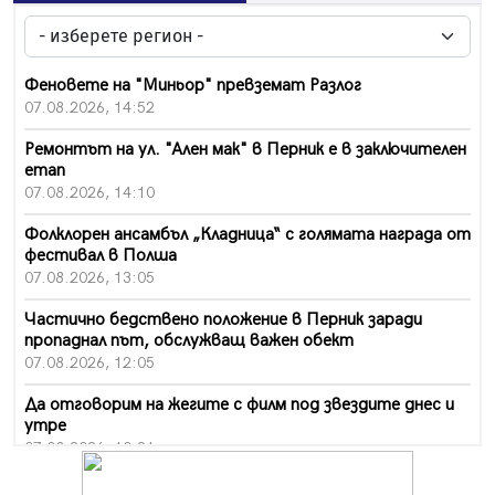
Феновете на "Миньор" превземат Разлог
07.08.2026, 14:52
Ремонтът на ул. "Ален мак" в Перник е в заключителен
етап
07.08.2026, 14:10
Фолклорен ансамбъл „Кладница“ с голямата награда от
фестивал в Полша
07.08.2026, 13:05
Частично бедствено положение в Перник заради
пропаднал път, обслужващ важен обект
07.08.2026, 12:05
Да отговорим на жегите с филм под звездите днес и
утре
07.08.2026, 10:21
Първите крачки в помощ на пенсионерите в Перник,