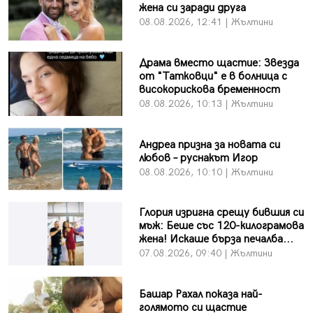
жена си заради друга
08.08.2026, 12:41 | Жълтини
Драма вместо щастие: Звезда
от "Татковци" е в болница с
високорискова бременност
08.08.2026, 10:13 | Жълтини
Андреа призна за новата си
любов – руснакът Игор
08.08.2026, 10:10 | Жълтини
Глория изригна срещу бившия си
мъж: Беше със 120-килограмова
жена! Искаше бърза печалба...
07.08.2026, 09:40 | Жълтини
Башар Рахал показа най-
голямото си щастие