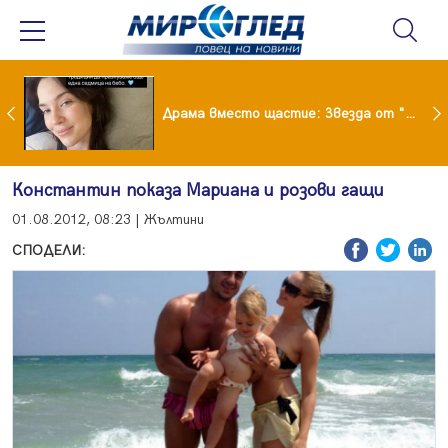
Лияна пропищя от изкуствения интелект
Драма вместо щастие: Звезда от "Татковци" е в болница с високорискова бременност
Константин показа Мариана и розови гащи
01.08.2012, 08:23 | Жълтини
СПОДЕЛИ: