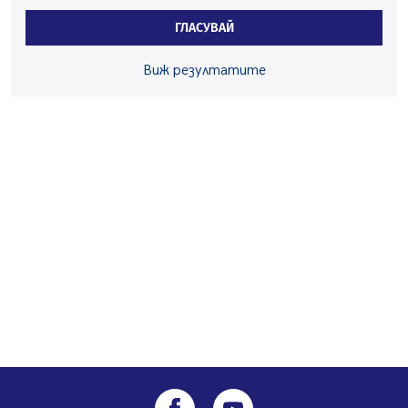
средствата по Плана за справедлив преход за
ГЛАСУВАЙ
въглищните райони
05.08.2026, 14:57
Виж резултатите
Звезди от световна сцена в Перник ще пеят на
Пернишката крепост
05.08.2026, 14:01
„Топлофикация Перник“ напредва с дигитализацията
на отчетния процес
05.08.2026, 11:48