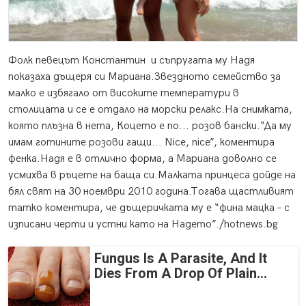
Фолк певецът Константин и съпругата му Надя
показаха дъщеря си Мариана.
Звездното семейство за
малко е избягало от високите температури в
столицата и се е отдало на морски релакс.На снимката,
която плъзна в нета, Коцето е по... розов бански.“Да му
имам готините розови гащи... Nice, nice”, коментира
фенка.Надя е в отлично форма, а Мариана доволно се
усмихва в ръцете на баща си.Малката принцеса дойде на
бял свят на 30 ноември 2010 година.Тогава щастливият
татко коментира, че дъщеричката му е “фина мацка – с
изписани черти и устни като на Надето”./hotnews.bg
Fungus Is A Parasite, And It
Dies From A Drop Of Plain...