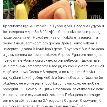
Красивата изпълнителка на Турбо фолк
Сладана Гудураш
бе намерена мъртва в "Голф" с босненска регистрация,
пише balkani.net. Никой не знае от какво е загинала. Тя
беше в неизвестност от доста време, като накрая я
намериха цялата в кръв край дере. Трупът е бил в колата
и за смъртта се носят няколко версии.Една от тях е, че
звездата е убита след скандал от ревност. Другата е,
че е станала катастрофа и този, който е участвал в нея
е избягал.Цяла Босна е в траур, а по медиите всички
разказват какъв добър човек е била певицата.Когато бе
обявено, че е изчезнала, всички си помислили, че това е
поредния ПР-номер на изпълнителката.За съжаление вече
е ясно, че се е случило най-лошото.Певицата си отиде
от този свят само на 27-годишна възраст в момент, в
който кариерата й вървеше само нагоре./ПИК