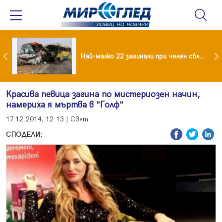
езидент: Искаме споразумение със САЩ , но без компромиси
Най-малко 22 загинали при челен сблъсък между два автобуса
Красива певица загина по мистериозен начин,
намериха я мъртва в "Голф"
17.12.2014, 12:13 | Свят
СПОДЕЛИ: