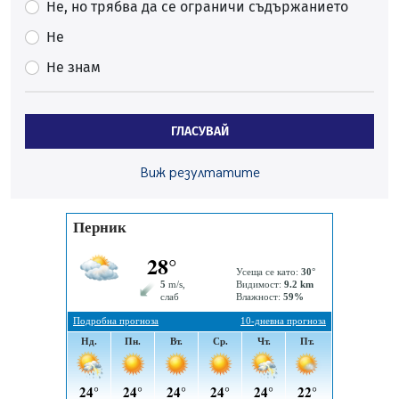
06.08.2026, 09:43
Не, но трябва да се ограничи съдържанието
Много заразен вирус върлува в Перник
Не
06.08.2026, 09:28
Не знам
Проверки за спазване правилата за пожарна
безопасност по време на жътвената кампания в
Перник
ГЛАСУВАЙ
06.08.2026, 07:51
Ето какви забавления ще има през август в Перник
Виж резултатите
06.08.2026, 00:48
Пернишки експерт за фишинг измамите:
Проверявайте съмнителните линкове в bezopasno.net
05.08.2026, 15:42