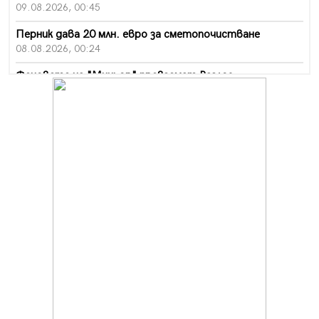
09.08.2026, 00:45
Перник дава 20 млн. евро за сметопочистване
08.08.2026, 00:24
Феновете на "Миньор" превземат Разлог
07.08.2026, 14:52
Ремонтът на ул. "Ален мак" в Перник е в заключителен
етап
07.08.2026, 14:10
Фолклорен ансамбъл „Кладница“ с голямата награда от
фестивал в Полша
07.08.2026, 13:05
Частично бедствено положение в Перник заради
пропаднал път, обслужващ важен обект
07.08.2026, 12:05
Да отговорим на жегите с филм под звездите днес и
утре
07.08.2026, 10:21