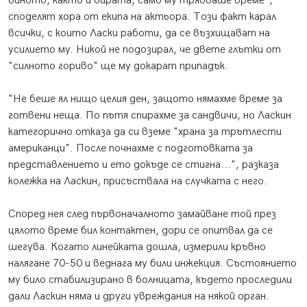
виното, както и бирата, само му трябваше време",
споделят хора от екипа на актьора. Този факт карал
всички, с които Ласки работи, да се възхищават на
усилието му. Никой не подозирал, че двете глътки от
"силното гориво" ще му докарат припадък.
"Не беше ял нищо целия ден, защото нямахме време за
готвени неща. По пътя спирахме за сандвичи, но Ласкин
категорично отказа да си вземе "храна за трътлести
американци". После почнахме с подготовката за
представлението и ето докъде се стигна...", разказа
колежка на Ласкин, присъствала на случката с него.
Според нея след първоначалното замайване той през
цялото време бил контактен, дори се опитвал да се
шегува. Когато линейката дошла, измерили кръвно
налягане 70-50 и веднага му били инжекция. Състоянието
му било стабилизирано в болницата, където проследили
дали Ласкин няма и други увреждания на някой орган.