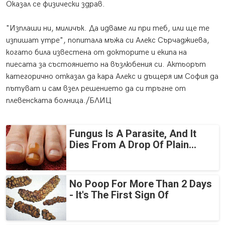
Оказал се физически здрав.
"Изплаши ни, миличък. Да идваме ли при теб, или ще те
изпишат утре", попитала мъжа си Алекс Сърчаджиева,
когато била известена от докторите и екипа на
пиесата за състоянието на възлюбения си. Актьорът
категорично отказал да кара Алекс и дъщеря им София да
пътуват и сам взел решението да си тръгне от
плевенската болница./БЛИЦ
Fungus Is A Parasite, And It
Dies From A Drop Of Plain...
No Poop For More Than 2 Days
- It's The First Sign Of