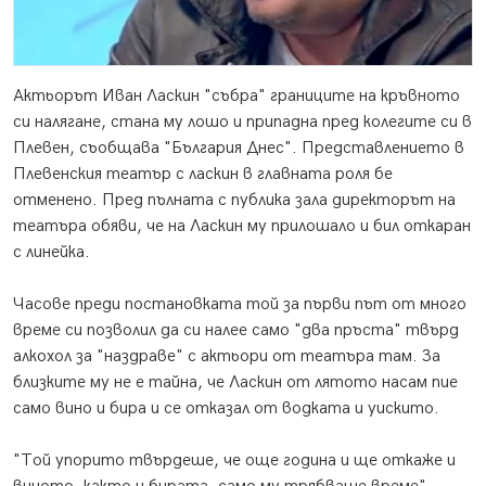
Актьорът Иван Ласкин "събра" границите на кръвното
си налягане, стана му лошо и припадна пред колегите си в
Плевен, съобщава "България Днес". Представлението в
Плевенския театър с ласкин в главната роля бе
отменено. Пред пълната с публика зала директорът на
театъра обяви, че на Ласкин му прилошало и бил откаран
с линейка.
Часове преди постановката той за първи път от много
време си позволил да си налее само "два пръста" твърд
алкохол за "наздраве" с актьори от театъра там. За
близките му не е тайна, че Ласкин от лятото насам пие
само вино и бира и се отказал от водката и уискито.
"Той упорито твърдеше, че още година и ще откаже и