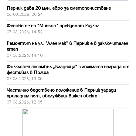
Перник дава 20 млн. евро за сметопочистване
08.08.2026, 00:24
Феновете на "Миньор" превземат Разлог
07.08.2026, 14:52
Ремонтът на ул. "Ален мак" в Перник е в заключителен
етап
07.08.2026, 14:10
Фолклорен ансамбъл „Кладница“ с голямата награда от
фестивал в Полша
07.08.2026, 13:05
Частично бедствено положение в Перник заради
пропаднал път, обслужващ важен обект
07.08.2026, 12:05
Да отговорим на жегите с филм под звездите днес и
утре
07.08.2026, 10:21