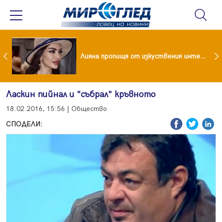
Популярен риалити герой заряза жена си заради друга
Лияна пропищя от изкуствения интелект
Ласкин пийнал и "събрал" кръвното
18.02.2016, 15:56 | Общество
СПОДЕЛИ: