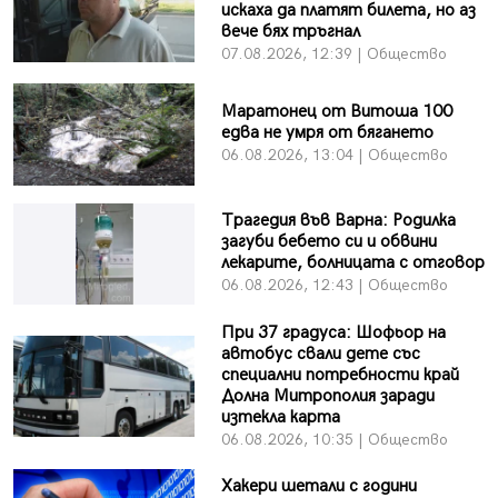
искаха да платят билета, но аз
вече бях тръгнал
07.08.2026, 12:39 | Общество
Маратонец от Витоша 100
едва не умря от бягането
06.08.2026, 13:04 | Общество
Трагедия във Варна: Родилка
загуби бебето си и обвини
лекарите, болницата с отговор
06.08.2026, 12:43 | Общество
При 37 градуса: Шофьор на
автобус свали дете със
специални потребности край
Долна Митрополия заради
изтекла карта
06.08.2026, 10:35 | Общество
Хакери шетали с години