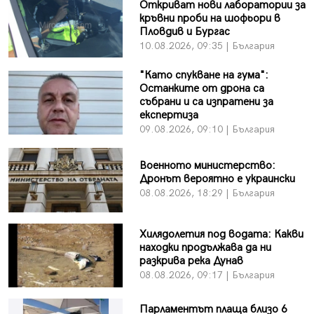
Откриват нови лаборатории за
кръвни проби на шофьори в
Пловдив и Бургас
10.08.2026, 09:35 | България
"Като спукване на гума":
Останките от дрона са
събрани и са изпратени за
експертиза
09.08.2026, 09:10 | България
Военното министерство:
Дронът вероятно е украински
08.08.2026, 18:29 | България
Хилядолетия под водата: Какви
находки продължава да ни
разкрива река Дунав
08.08.2026, 09:17 | България
Парламентът плаща близо 6