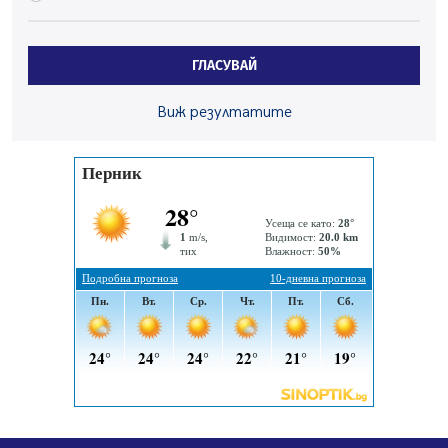
Пак ограничават камионите по магистралите в петък
и неделя. Ето обходните маршрути
07.08.2026, 07:55
ГЛАСУВАЙ
Ето какво вдъхнови Здравка Евтимова за новата ѝ
книга
Виж резултатите
07.08.2026, 00:11
Продължава изграждането на нови паркоместа в
Перник
06.08.2026, 11:22