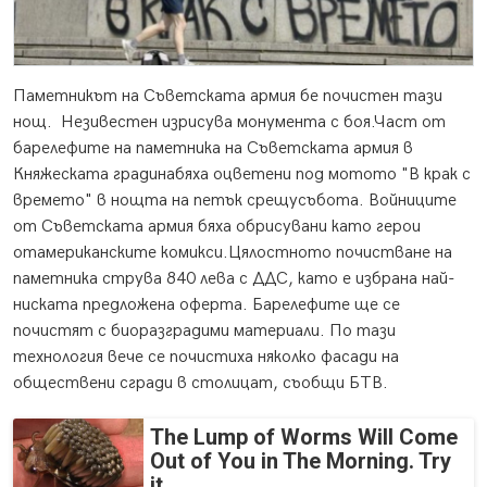
Паметникът на Съветската армия бе почистен тази
нощ. Незивестен изрисува монумента с боя.
Част от
барелефите на паметника на Съветската армия в
Княжеската градинабяха оцветени под мотото "В крак с
времето" в нощта на петък срещусъбота. Войниците
от Съветската армия бяха обрисувани като герои
отамериканските комикси.Цялостното почистване на
паметника струва 840 лева с ДДС, като е избрана най-
ниската предложена оферта. Барелефите ще се
почистят с биоразградими материали. По тази
технология вече се почистиха няколко фасади на
обществени сгради в столицат, съобщи БТВ.
The Lump of Worms Will Come
Out of You in The Morning. Try
it