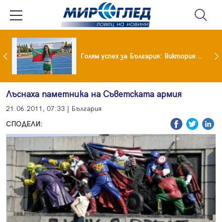
Когато всичко те дразни: тези трикове променят настроението за минути
Голям успех за България: Виктория Ангелова грабна световна титла в тройния скок
Лъснаха паметника на Съветската армия
21.06.2011, 07:33 | България
СПОДЕЛИ: