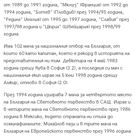
от 1989 до 1991 година, "Мюлуз" (Франция) от 1992 до
1994 година, "Ботев" (Пловдив) през 1994/95 година,
"Рединг" (Англия) от 1995 до 1997 година, "Славия" през
1997/98 година и "Цюрих" (Швейцария) през 1998/99
година.
Има 102 мача за националния отбор на България, от
които 60 като капитан, което е рекорд в историята на
представителния ни тим. Дебютира на 4 май 1983
година срещу Куба в София (3:2), а последния си мач с
националния екип играе на 5 юни 1998 година срещу
Алжир, отново в София (2:0).
През 1994 година изиграва 7 мача за четвъртото място
на България на Световното първенство в САЩ. Играе и
в четирите мача на Световното първенство през 1986
година в Мексико, където страната ни стига до
осминафиналите. Михайлов пази и в трите мача на
България на Европейското първенство през 1996 година