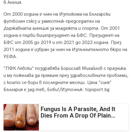
в Англия.
От 2000 година е член на Изпълкома на Български
футболен съюз и заместник-председател на
Държавната агенция за младежта и спорта. От 2001
година е първи вицепрезидент на БФС. Президент на
БФС от 2005 до 2019 и от 2021 до 2023 година. През
2011 година е избран за член на Изпълнителното бюро на
УЕФА.
"ПФК Левски" поздравява Борислав Михайлов с празника
и му пожелава да премине през здравословните проблеми,
с които се бори в последните месеци. Цяла "синя"
България е зад теб, Боби!/Източник: topsport.bg
Fungus Is A Parasite, And It
Dies From A Drop Of Plain...