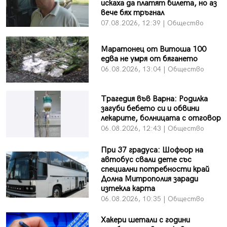
искаха да платят билета, но аз
вече бях тръгнал
07.08.2026, 12:39 | Общество
Маратонец от Витоша 100
едва не умря от бягането
06.08.2026, 13:04 | Общество
Трагедия във Варна: Родилка
загуби бебето си и обвини
лекарите, болницата с отговор
06.08.2026, 12:43 | Общество
При 37 градуса: Шофьор на
автобус свали дете със
специални потребности край
Долна Митрополия заради
изтекла карта
06.08.2026, 10:35 | Общество
Хакери шетали с години