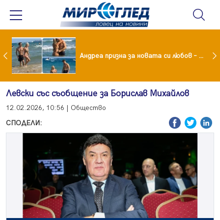
Драма вместо щастие: Звезда от "Татковци" е в болница с високорискова бременност
Андреа призна за новата си любов – руснакът Игор
Левски със съобщение за Борислав Михайлов
12.02.2026, 10:56 | Общество
СПОДЕЛИ: