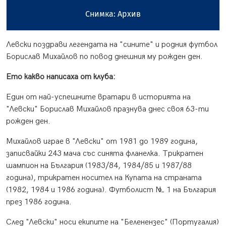
Снимка: Архив
Левски поздрави легендата на "сините" и родния футбол
Борислав Михайлов по повод днешния му рожден ден.
Ето какво написаха от клуба:
Един от най-успешните вратари в историята на
"Левски" Борислав Михайлов празнува днес своя 63-ти
рожден ден.
Михайлов играе в "Левски" от 1981 до 1989 година,
записвайки 243 мача със синята фланелка. Трикратен
шампион на България (1983/84, 1984/85 и 1987/88
година), трикратен носител на Купата на страната
(1982, 1984 и 1986 година). Футболист № 1 на България
през 1986 година.
След "Левски" носи екипите на "Беленензес" (Португалия)