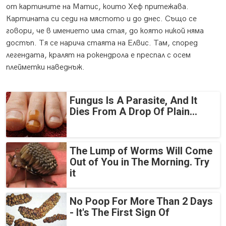
от картините на Матис, които Хеф притежава.
Картината си седи на мястото и до днес. Също се
говори, че в имението има стая, до която никой няма
достъп. Тя се нарича стаята на Елвис. Там, според
легендата, кралят на рокендрола е преспал с осем
плейметки наведнъж.
Fungus Is A Parasite, And It
Dies From A Drop Of Plain...
The Lump of Worms Will Come
Out of You in The Morning. Try
it
No Poop For More Than 2 Days
- It's The First Sign Of