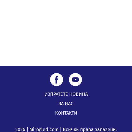
Радев: Работи се усилено за спасяване на средствата
по Плана за справедлив преход за Стара Загора,
Кюстендил и Перник
05.08.2026, 11:34
ИЗПРАТЕТЕ НОВИНА
ЗА НАС
КОНТАКТИ
2026 | Mirogled.com | Всички права запазени.