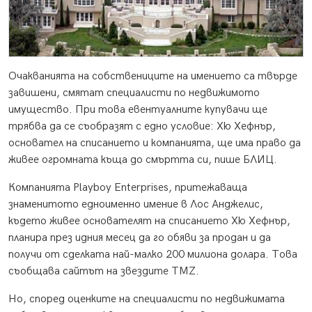
Очакванията на собствениците на имението са твърде
завишени, смятат специалисти по недвижимото
имущество. При това евентуалните купувачи ще
трябва да се съобразят с едно условие: Хю Хефнър,
основател на списанието и компанията, ще има право да
живее огромната къща до смъртта си, пише БЛИЦ.
Компанията Playboy Enterprises, притежаваща
знаменитото едноименно имение в Лос Анджелис,
където живее основателят на списанието Хю Хефнър,
планира през идния месец да го обяви за продан и да
получи от сделката най-малко 200 милиона долара. Това
съобщава сайтът на звездите TMZ.
Но, според оценките на специалисти по недвижимата