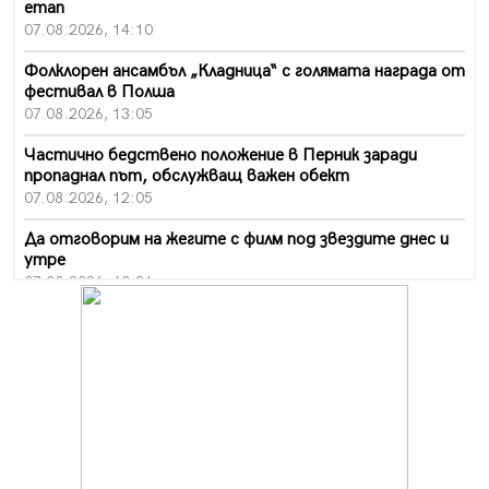
етап
07.08.2026, 14:10
Фолклорен ансамбъл „Кладница“ с голямата награда от
фестивал в Полша
07.08.2026, 13:05
Частично бедствено положение в Перник заради
пропаднал път, обслужващ важен обект
07.08.2026, 12:05
Да отговорим на жегите с филм под звездите днес и
утре
07.08.2026, 10:21
Първите крачки в помощ на пенсионерите в Перник,
вече са факт
07.08.2026, 09:18
Пак ограничават камионите по магистралите в петък
и неделя. Ето обходните маршрути
07.08.2026, 07:55