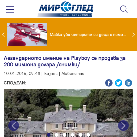
Проф.Кантарджиев: Пазете се от комарите и полово предаваните инфекции
Майка уби четирите си деца с помощта на баба им, след което се самоуби
Легендарното имение на Playboy се продава за
200 милиона долара /снимки/
10.01.2016, 09:48 | Бизнес | Любопитно
СПОДЕЛИ:
Previous
Next