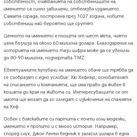
собственост, очакванията на собствениците на
имението са силно завишени, отбелязва изданието.
Самата сграда, построена през 1027 година, новите
собственици най-вероятно ще срутят.
Ценното на имението е площта от шест акта, чиято
цена възлиза на около 60 милиона долара. Благодарение на
историята на имението тази цифра може да се увеличи
до 80-90 милиона, подчертава TMZ.
Евентуалните купувачи на имението обаче ще трябва да
се съобразят с едно условие: Хю Хефнър, основателят
на списанието и компанията, ще има право да живее в
къщата до края на живота си. Интересуващите се от
имота ще могат да го огледат с изключение на спалнята
на Хеф.
Освен с бляскавите си партита с почти голи моделки,
имението е пропито и с много история. Например,
според слух, Джон Ленън веднъж е загасил цигара в една