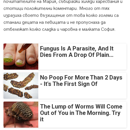
почитателите на Мария, събирайки хиляди харесвания и
стотици положителни коментари. Много от тях
изразиха своето възхищение от това колко големи са
станали децата на певицата и не пропуснаха да
отбележат колко сладка и чаровна е малката София.
Fungus Is A Parasite, And It
Dies From A Drop Of Plain...
No Poop For More Than 2 Days
- It's The First Sign Of
The Lump of Worms Will Come
Out of You in The Morning. Try
it