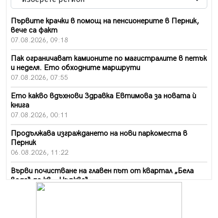
Първите крачки в помощ на пенсионерите в Перник,
вече са факт
07.08.2026, 09:18
Пак ограничават камионите по магистралите в петък
и неделя. Ето обходните маршрути
07.08.2026, 07:55
Ето какво вдъхнови Здравка Евтимова за новата ѝ
книга
07.08.2026, 00:11
Продължава изграждането на нови паркоместа в
Перник
06.08.2026, 11:22
Върви почистване на главен път от квартал „Бела
вода“ до кв. „Църква“
06.08.2026, 10:57
Четири сигнала до пожарната в Перник за денонощие,
пожарникарите призовават към повишено внимание