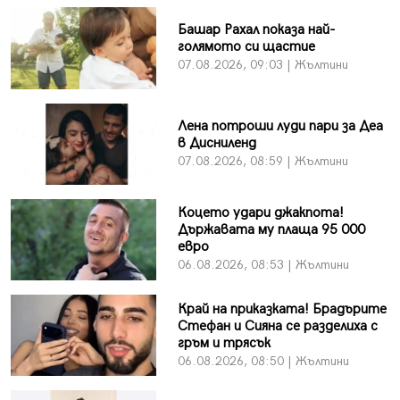
Башар Рахал показа най-
голямото си щастие
07.08.2026, 09:03 | Жълтини
Лена потроши луди пари за Деа
в Дисниленд
07.08.2026, 08:59 | Жълтини
Коцето удари джакпота!
Държавата му плаща 95 000
евро
06.08.2026, 08:53 | Жълтини
Край на приказката! Брадърите
Стефан и Сияна се разделиха с
гръм и трясък
06.08.2026, 08:50 | Жълтини