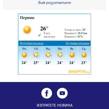
Непълнолетни с електрически тротинетки
Виж резултатите
санкционирани при нощна проверка в Перник
05.08.2026, 10:00
По-малко тежки катастрофи в Пернишко от
началото на годината
05.08.2026, 09:30
Здравният министър Катя Ивкова и депутата от
Перник Мартин Жлябинков обходиха здравни
заведения в Перник
05.08.2026, 09:06
ИЗПРАТЕТЕ НОВИНА