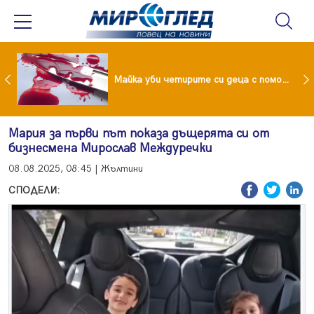
Проф.Кантарджиев: Пазете се от комарите и полово предаваните инфекции
Майка уби четирите си деца с помощта на баба им, след което се самоуби
Мария за първи път показа дъщерята си от
бизнесмена Мирослав Междуречки
08.08.2025, 08:45 | Жълтини
СПОДЕЛИ: