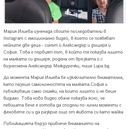
Мария Илиева изненада своите последователи в
Instagram с емоционално видео, в което се появяват
нейните две деца – синът ѝ Александър и дъщеря ѝ
София. Това е първият път, в който тя показва лицето
на малката си дъщеря, родена от връзката ѝ с
бизнесмена Александър Междуречки, пише Lupa.bg
До момента Мария Илиева бе изключително внимателна,
като пазеше самоличността на малката София и
публикуваше само снимки, на които лицето ѝ не беше
видимо. Това ново видео обаче показва ясно, че
певицата вече е готова да сподели по-лични моменти с
феновете си и да разкрие още от живота си като майка.
Публикацията бързо привлече вниманието на