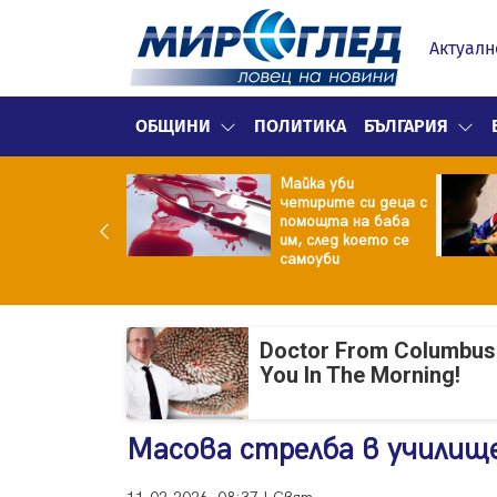
Актуалн
ОБЩИНИ
ПОЛИТИКА
БЪЛГАРИЯ
ф.Кантарджиев:
Майка уби
ете се от
четирите си деца с
арите и полово
помощта на баба
даваните
им, след което се
екции
самоуби
Doctor From Columbus
You In The Morning!
Масова стрелба в училище