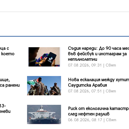
ца с
Съдия нареди: До 90 часа ме
д което
във фейсбук и инстаграм за
непълнолетни
07.08.2026, 09:31 | Свят
лище,
Нова ескалация между хутит
са ранени
Саудитска Арабия
07.08.2026, 07:51 | Свят
13-
Риск от екологична катаст
гневи
след нефтен разлив
06.08.2026, 08:17 | Свят