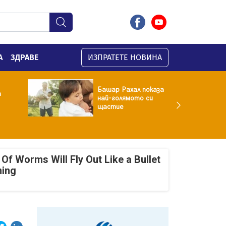
А
ЗДРАВЕ
ИЗПРАТЕТЕ НОВИНА
Башар Рахал показа
а
най-голямото си
щастие
Of Worms Will Fly Out Like a Bullet
ning