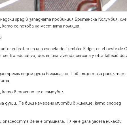
надски град в западната провинция Британска Колумбия, сле
 като се позова на местната полиция.
0.
ante un tiroteo en una escuela de Tumbler Ridge, en el oeste de 
l centro educativo, dos en una vivienda cercana y otra falleció dur
стрелял седем души в гимназия. Той също така ранил там 
вота.
 като вероятно се е самоубил.
ма души. Те били намерени мъртви в жилище, като според
 опасността вече е отминала. Тя не е дала засега никакви