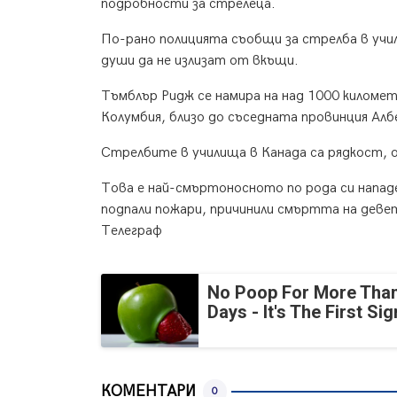
подробности за стрелеца.
По-рано полицията съобщи за стрелба в учи
души да не излизат от вкъщи.
Тъмблър Ридж се намира на над 1000 километ
Колумбия, близо до съседната провинция Ал
Стрелбите в училища в Канада са рядкост, 
Това е най-смъртоносното по рода си напад
подпали пожари, причинили смъртта на деве
Телеграф
No Poop For More Than
Days - It's The First Sig
КОМЕНТАРИ
0