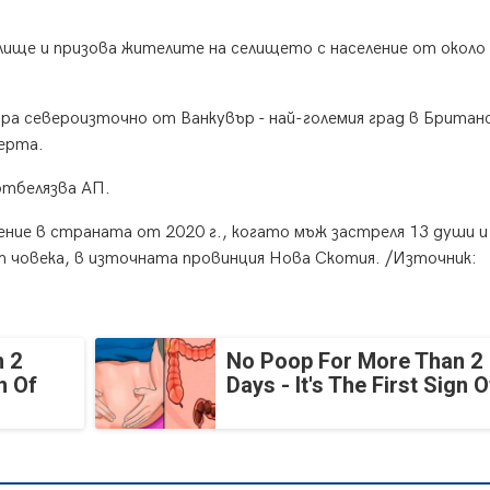
лище и призова жителите на селището с население от около
ра североизточно от Ванкувър - най-големия град в Британ
берта.
отбелязва АП.
ение в страната от 2020 г., когато мъж застреля 13 души и
т човека, в източната провинция Нова Скотия. /Източник:
 2
No Poop For More Than 2
n Of
Days - It's The First Sign O