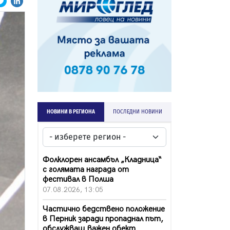
НОВИНИ В РЕГИОНА
ПОСЛЕДНИ НОВИНИ
Фолклорен ансамбъл „Кладница“
с голямата награда от
фестивал в Полша
07.08.2026, 13:05
Частично бедствено положение
в Перник заради пропаднал път,
обслужващ важен обект