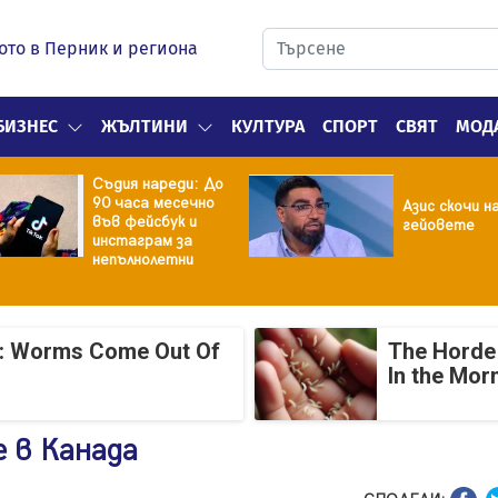
ото в Перник и региона
БИЗНЕС
ЖЪЛТИНИ
КУЛТУРА
СПОРТ
СВЯТ
МОД
Съдия нареди: До
90 часа месечно
Азис скочи н
във фейсбук и
гейовете
инстаграм за
непълнолетни
: Worms Come Out Of
The Horde 
In the Mor
 в Канада