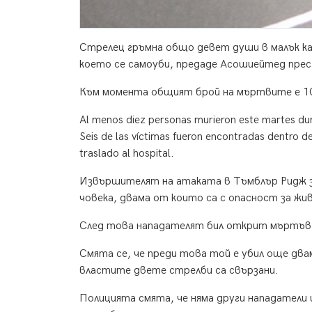
С
трелец гръмна общо девет души в малък ка
което се самоуби, предаде Асошиейтед прес,
Към момента общият брой на мъртвите е 1
Al menos diez personas murieron este martes dur
Seis de las víctimas fueron encontradas dentro de
traslado al hospital.
Извършителят на атаката в Тъмблър Ридж за
човека, двама от които са с опасност за жи
След това нападателят бил открит мъртъв,
Смята се, че преди това той е убил още два
властите двете стрелби са свързани.
Полицията смята, че няма други нападатели и