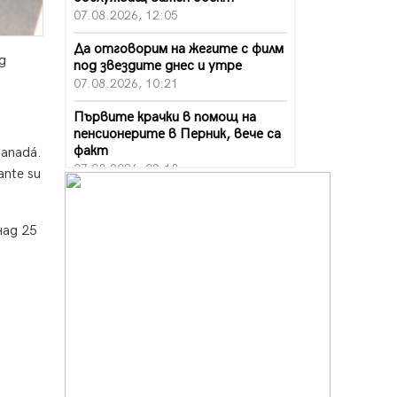
07.08.2026, 12:05
Да отговорим на жегите с филм
д
под звездите днес и утре
07.08.2026, 10:21
Първите крачки в помощ на
пенсионерите в Перник, вече са
факт
Canadá.
07.08.2026, 09:18
ante su
Пак ограничават камионите по
магистралите в петък и неделя.
над 25
Ето обходните маршрути
07.08.2026, 07:55
Ето какво вдъхнови Здравка
Евтимова за новата ѝ книга
07.08.2026, 00:11
Продължава изграждането на
нови паркоместа в Перник
06.08.2026, 11:22