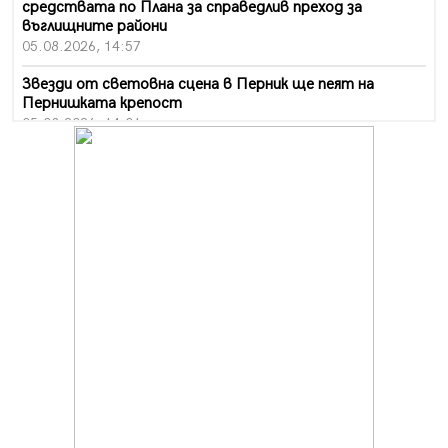
средствата по Плана за справедлив преход за
въглищните райони
05.08.2026, 14:57
Звезди от световна сцена в Перник ще пеят на
Пернишката крепост
05.08.2026, 14:01
„Топлофикация Перник“ напредва с дигитализацията
на отчетния процес
05.08.2026, 11:48
Радев: Работи се усилено за спасяване на средствата
по Плана за справедлив преход за Стара Загора,
Кюстендил и Перник
05.08.2026, 11:34
Вече няма чакащи с години за присъединяване към
мрежата на „ВиК“ в Перник
05.08.2026, 11:22
След сигнали: Санкции за шумни младежи и
предупреждения заради тормоз над жена в Перник