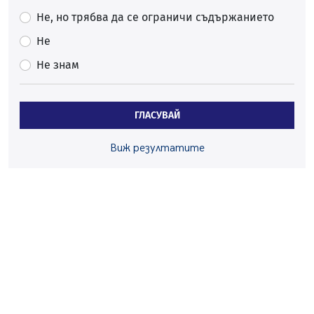
Перник
Не, но трябва да се ограничи съдържанието
05.08.2026, 00:32
Не
Обвинител от Перник оглави Независимо сдружение
на българските прокурори
Не знам
04.08.2026, 15:31
Новите влакове снабдени с климатик и Wi-Fi връзка
ГЛАСУВАЙ
тръгват от понеделник
04.08.2026, 14:24
Виж резултатите
56-годишен е загиналият водач на камион, паднал от
мост на "Струма"
04.08.2026, 12:08
Най-чаканият ремонт в Перник започва този петък
04.08.2026, 09:11
Все по-горещо с всеки ден: Жълт код в почти цялата
страна, Перник свети в зелено
04.08.2026, 07:39