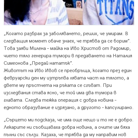
„Когато разбрах за заболяването, реших, че умирам.
В
следващия момент обаче знаех, че трябва да се борим”.
Това заяви Милена – майка на Иво Христов от Радомир,
чието тяло генерира тумори в предаването на Наталия
Симеонова „Предай нататък”.
Животът на Иво Ивов се преобръща, когато през един
февруарски ден му изтръпва лявата част на тялото, а
двете му пръстчета на ръката се сгъват. При
изследвания става ясно, че той има два тумора в
главата. Следва тежка операция с добра новина –
едното образувание е изрязано, а другото – капсулирано.
„Сърцето ми подсказа, че има още нещо и то не е добро.
Лекарите ни съобщаваха добра новина, а очите им бяха
пълни със сълзи. Казаха, че трябва да му направим нов