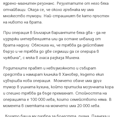
ядрено-магнитен резонанс. Резултатите от него бяха
отчайващи. Оказа се, че около гръбнака му има
множество тумори. Най-страшният бе като пръстен
на нивото на врата.
При операция в България вариантите бяха два – да не
издържи интервенцията или да остане инвалид от
врата надолу. Обясниха ни, че трябва да действаме
бързо и че трябва до две седмици да се оперира в
чужбина”, с мъка в гласа разказа Милена.
Родителите правят и невъзможното и събират
средства и намират клиника в Хановер, където екип
извършва нова операция.
Момчето обаче има друг
тумор в ушната кухина, който притиска мозъчната кора
и спешно трябва да бъде премахнат. Стойността на
операцията е 100 000 лева, които семейството няма. В
момента в сметката на момчето има 20 000 лева.
„Когато баща му разбра за болестта, рухна. Плачеха и