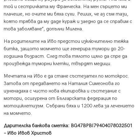
той и сестричката му Франческа. На мен сърцето ми
плачеше, но очите ми бяха сухи. Реших, че аз съм тази,
която трябва да му даде кураж и заедно да се справим с
това заболяване”, допълни Милена.
На родителите на Иво предстои изключително тежка
битка, защото момчето ще генерира тумори до 20-
годишна възраст. След това тялото щяло да спре да
произвежда туморни клетки, твърдят медици.
Мечтата на Иво е да стане състезател по мотокрос.
Затова от предаването на Наталия Симеонова го
изненадаха с чисто нова екипировка и състезание с
мотори, осигурена от Българската федерация по
мотоциклетизъм. Събрани бяха и 1200 лева за лечението
на момчето.
Дарителска банкова сметка: BG47BPBI79404078032501
– Иво Ивов Христов