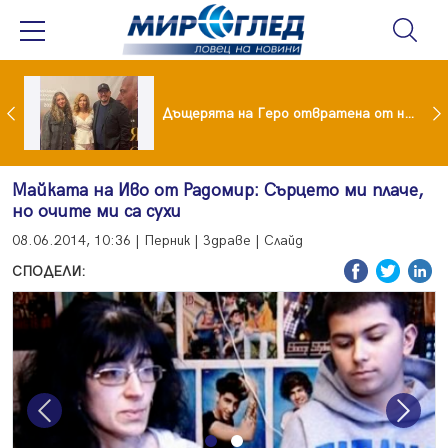
Тодор Батков омъжи дъщеря си Калина!
Дъщерята на Геро отвратена от него след развода!
Майката на Иво от Радомир: Сърцето ми плаче,
но очите ми са сухи
08.06.2014, 10:36 | Перник | Здраве | Слайд
СПОДЕЛИ:
Previous
Next