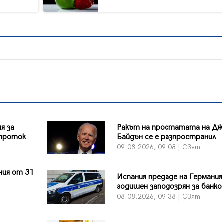
я за
Ракът на простатата на Д
 проток
Байдън се е разпространил
09.08.2026, 09:08 | Свят
ния от 31
Испания предаде на Германия
т
годишен заподозрян за банко
08.08.2026, 09:38 | Свят