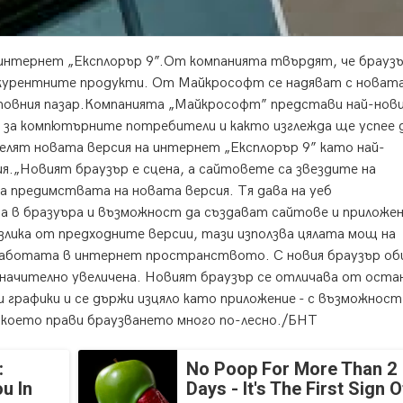
интернет „Експлорър 9”.
От компанията твърдят, че брауз
онкурентните продукти. От Майкрософт се надяват с новат
товния пазар.Компанията „Майкрософт” представи най-нови
 за компютърните потребители и както изглежда ще успее д
елят новата версия на интернет „Експлорър 9” като най-
.„Новият браузър е сцена, а сайтовете са звездите на
а предимствата на новата версия. Тя дава на уеб
 в бразуъра и възможност да създават сайтове и приложен
злика от предходните версии, тази използва цялата мощ на
 работата в интернет пространството. С новия браузър о
значително увеличена. Новият браузър се отличава от оста
 графики и се държи изцяло като приложение - с възможност
 което прави браузването много по-лесно./БНТ
:
No Poop For More Than 2
u In
Days - It's The First Sign O