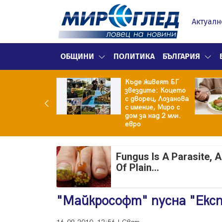
Актуалн
ОБЩИНИ
ПОЛИТИКА
БЪЛГАРИЯ
Къде живеят БГ
 го новият на
звездите: Коцето
тина от
с дворец, Лозанова
генът"
с имение, Миро с
дом за над 2 млн.
евро
Fungus Is A Parasite, 
Of Plain...
"Майкрософт" пусна "Експ