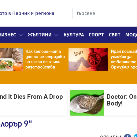
ото в Перник и региона
БИЗНЕС
ЖЪЛТИНИ
КУЛТУРА
СПОРТ
СВЯТ
МОД
Как кетогенната
Иран постав
диета се отразява
условия за
на някои психични
отварянето
разстройства
Ормузкия пр
And It Dies From A Drop
Doctor: On
Body!
лорър 9"