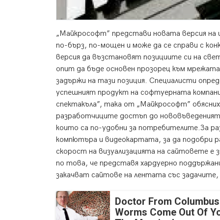
„Майкрософт” представи новата версия на 
по-бърз, по-мощен и може да се справи с к
версия да възстановят позициите си на све
опит да бъде основен прозорец към мрежата
задържи на тази позиция. Специалисти опред
успешният продукт на софтуерната компания
спектакъла”, така от „Майкрософт” обясних
разработчиците достъп до нововъведенията
които са по-удобни за потребителите.За ра
компютъра и видеокартата, за да подобри
скорост на визуализацията на сайтовете е 
по това, че представя хардуерно поддържани
закачват сайтове на лентата със задачите,
Doctor From Columbus
Worms Come Out Of Yo