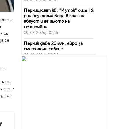
Пернишкият кв. "Изток" още 12
дни без топла вода в края на
ърът е
август и началото на
а
септември
09.08.2026, 00:45
я си
а се
Перник дава 20 млн. евро за
сметопочистване
08.08.2026, 00:24
Феновете на "Миньор"
ия,
превземат Разлог
07.08.2026, 14:52
бщата
Ремонтът на ул. "Ален мак" в
налите
Перник е в заключителен етап
 да се
07.08.2026, 14:10
Фолклорен ансамбъл „Кладница“
с голямата награда от
фестивал в Полша
f
07.08.2026, 13:05