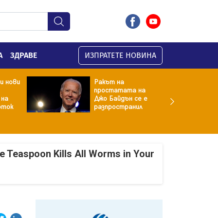
А
ЗДРАВЕ
ИЗПРАТЕТЕ НОВИНА
и нови
Ракът на
простатата на
 на
Джо Байдън се е
оток
разпространил
e Teaspoon Kills All Worms in Your