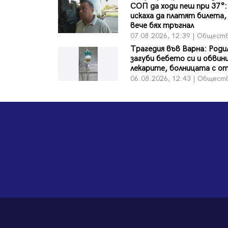
СОП да ходи пеш при 37°:
искаха да платят билета, 
вече бях тръгнал
07.08.2026, 12:39 | Общест
Трагедия във Варна: Роди
загуби бебето си и обвин
лекарите, болницата с о
06.08.2026, 12:43 | Общест