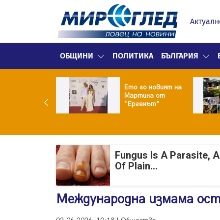
Актуалн
ОБЩИНИ
ПОЛИТИКА
БЪЛГАРИЯ
ики Кънчев се
Ето го новият на
веде тайно
Мартина от
о Геро
"Ергенът"
Fungus Is A Parasite, 
Of Plain...
Международна измама ост