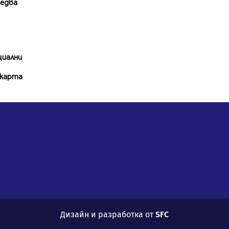
едва
Проверки за спазване правилата
за пожарна безопасност по
време на жътвената кампания в
Перник
06.08.2026, 07:51
циални
Ето какви забавления ще има
 карта
през август в Перник
06.08.2026, 00:48
Пернишки експерт за фишинг
измамите: Проверявайте
съмнителните линкове в
bezopasno.net
05.08.2026, 15:42
Дизайн и разработка от
SFC