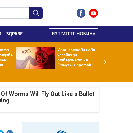
А
ЗДРАВЕ
ИЗПРАТЕТЕ НОВИНА
ната
Иран постави нови
разява
условия за
хични
отварянето на
ва
Ормузкия проток
Of Worms Will Fly Out Like a Bullet
ning