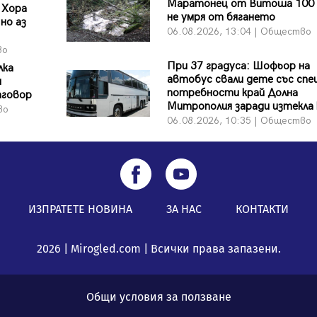
Маратонец от Витоша 100 
 Хора
не умря от бягането
но аз
06.08.2026, 13:04 | Общество
во
При 37 градуса: Шофьор на
лка
автобус свали дете със спе
и
потребности край Долна
тговор
Митрополия заради изтекла
во
06.08.2026, 10:35 | Общество
ИЗПРАТЕТЕ НОВИНА
ЗА НАС
КОНТАКТИ
2026 | Mirogled.com | Всички права запазени.
Общи условия за ползване