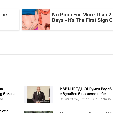
The
No Poop For More Than 2
Days - It's The First Sign O
на
ИЗВЪНРЕДНО! Румен Радев 
д волана
е взривен в нашето небе
во
08.08.2026, 12:54 | Общество
 със