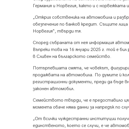
Германия и Норвегия, както и с норвежката 
„Открих собственика на автомобила и разбра
обезпечение по банков кредит. Същите лица и
Норвегия“, твърди тя.
Според събраната от нея информация автомоб
Въпреки това на 16 януари 2025 г. той е би
в Сливен на българското семейство.
Потърпевшата смята, че човекът, фигурира
продажбата на автомобила. По думите ѝ кола
регистрационни документи, преди да бъде вн
законен автомобил.
Семейството твърди, че е предоставило цял
момента обаче няма данни за напредък по слу
„От всички чуждестранни институции получи
единственото, което се случи, е че автом