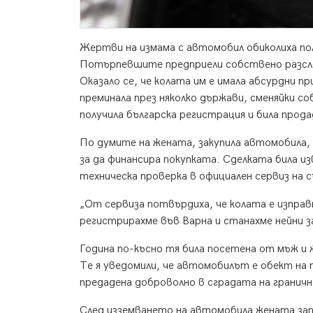
Жертви на измама с автомобил обиколиха пол
Потърпевшите предприели собствено разслед
Оказало се, че колата им е имала абсурдни п
преминала през няколко държави, сменяйки со
получила българска регистрация и била прод
По думите на жената, закупила автомобила,
за да финансира покупката. Сделката била 
техническа проверка в официален сервиз на
„От сервиза потвърдиха, че колата е изправ
регистрирахме във Варна и станахме нейни 
Година по-късно тя била посетена от мъж и ж
Те я уведомили, че автомобилът е обект на 
предадена доброволно в сградата на гранич
След изземването на автомобила жената запо