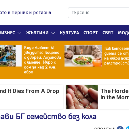
ото в Перник и региона
БИЗНЕС
ЖЪЛТИНИ
КУЛТУРА
СПОРТ
СВЯТ
МОД
Къде живеят БГ
Как кетоген
звездите: Коцето
диета се от
с дворец, Лозанова
на някои пси
с имение, Миро с
разстройст
дом за над 2 млн.
евро
And It Dies From A Drop
The Horde 
In the Mor
ави БГ семейство без кола