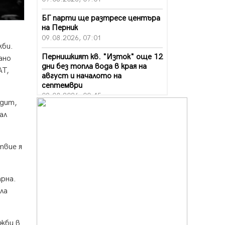
БГ парти ще разтресе центъра
на Перник
09.08.2026, 07:01
жби.
Пернишкият кв. "Изток" още 12
ано
дни без топла вода в края на
АТ,
август и началото на
септември
09.08.2026, 00:45
едит,
Перник дава 20 млн. евро за
ал
сметопочистване
08.08.2026, 00:24
твие я
Феновете на "Миньор"
превземат Разлог
07.08.2026, 14:52
арна.
ла
Ремонтът на ул. "Ален мак" в
Перник е в заключителен етап
07.08.2026, 14:10
ужби в