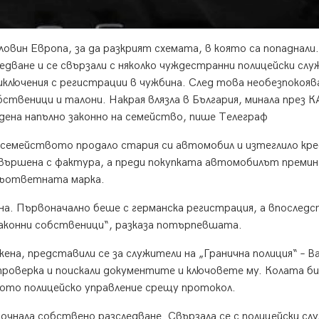
овин Европа, за да разкрият схемата, в която са попаднали.
ване и се свързали с няколко чуждестранни полицейски слу
риключения с регистрации в чужбина. След това необезпокояв
бственици и талони. Накрая влязла в България, минала през К
адена напълно законно на семейство, пише Телеграф
 семейството продало стария си автомобил и изтеглило кр
извършена с фактура, а преди покупката автомобилът премин
 съответната марка.
на. Първоначално беше с германска регистрация, а впоследс
законни собственици“, разказа потърпевшата.
ена, представили се за служители на „Гранична полиция“ – В
проверка и поискали документите и ключовете му. Колата би
ното полицейско управление срещу протокол.
чнала собствено разследване. Свързала се с полицейски сл