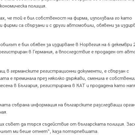
икономическа полиция.
х, че той е бил собственост на фирма, използвала го като
 фирми са свързани и с други автомобили, обявени за издир
илът е бил обявен за издирване в Норвегия на 6 декември 2
л регистриран в Германия, а впоследствие е продаден от ав
щ в германските регистрационни документи, е свързан с
та е преминала през няколко държави, сменила е собствени
есена в България, регистрирана в КАТ и продадена като нап
ата събрана информация на българските разследващи орган
чая.
х съвет да търся съдействие от българската полиция. Зас
обилът ми беше отнет“, каза потърпевшата.