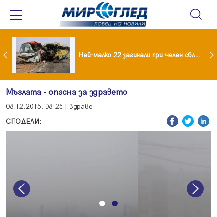
езидент: Искаме споразумение със САЩ , но без компромиси
Най-малко 22 загинали при челен сблъсък между два автобуса
Мъглата - опасна за здравето
08.12.2015, 08:25 | Здраве
СПОДЕЛИ:
Previous
Next