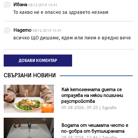
Ивана
08.12.2015 13:41
То какво не е опасно за здравето незнам
Надето
08.12.2015 13:41
всичко ЩО дишаме, ядем или пием е вредно вече
ДОБАВИ КОМЕНТАР
СВЪРЗАНИ НОВИНИ
Как кетогенната диета се
отразява на някои психични
разстройства
09.08.2026, 09:25 | Здраве
Водата от чешмата често е
по-добра от бутилираната
08.08.2026, 12:46 | Здраве