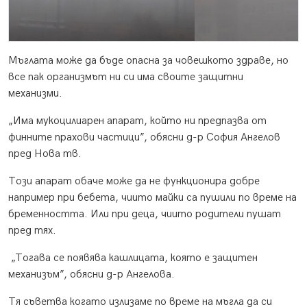
Мъглата може да бъде опасна за човешкото здраве, но
все пак организмът ни си има своите защитни
механизми.
„Има мукоцилиарен апарат, който ни предпазва от
финните прахови частици”, обясни д-р София Ангелов
пред Нова тв.
Този апарат обаче може да не функционира добре
например при бебета, чиито майки са пушили по време на
бременността. Или при деца, чиито родители пушат
пред тях.
„Тогава се появява кашлицата, която е защитен
механизъм”, обясни д-р Ангелова.
Тя съветва когато излизаме по време на мъгла да си