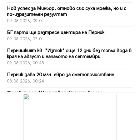
Нов успех за Миньор, отново със суха мрежа, но и с
по-изразителен резултат
09.08.2026, 09:01
БГ парти ще разтресе центъра на Перник
09.08.2026, 07:01
Пернишкият кв. "Изток" още 12 дни без топла вода в
края на август и началото на септември
09.08.2026, 00:45
Перник дава 20 млн. евро за сметопочистване
08.08.2026, 00:24
Феновете на "Миньор" превземат Разлог
07.08.2026, 14:52
Ремонтът на ул. "Ален мак" в Перник е в заключителен
етап
07.08.2026, 14:10
Фолклорен ансамбъл „Кладница“ с голямата награда от