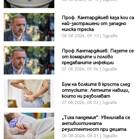
Проф. Кантарджиев каза кои са
най-застрашени от западно
нилска треска
08.08.2026, 09:13 | Здраве
Проф.Кантарджиев: Пазете се
от комарите и полово
предаваните инфекции
07.08.2026, 09:36 | Здраве
Бум на болките в кръста след
отпуските: Летните навици,
които ни разболяват
07.08.2026, 08:53 | Здраве
„Тиха пандемия“: Увеличава се
антибиотичната
резистентност при децата
06.08.2026, 08:21 | Здраве