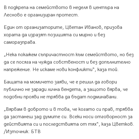
В подкрепа на семейството в неделя в центъра на
Лесново е организиран протест.
Един от организаторите, Цветан Иванов, призова
хората да изразят позицията си мирно и без
саморазправа.
„Нека покажем съпричастност към семейството, но без
да се посяга на чужда собственост и без допълнително
напрежение. Не искаме нови конфликти“, каза той.
Бащата на момичето заяви, че е решил да говори
публично не заради лична вендета, а защото вярва, че
подобни прояви не трябва да бъдат подминавани.
„Вярвам в доброто и в това, че когато си прав, трябва
да застанеш зад думите си. Всеки носи отговорност за
действията си и последствията от тях“, каза Цветков.
/Източник: БТВ