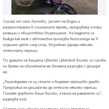
Случай от село Лесново, заснет на видео и
разпространен в социалните мрежи, предизвика остри
реакции и обществено възмущение. На кадрите се
вижда как мъж с автомобил прегазва велосипеда на 9-
годишно дете след спор, възникнал заради няколко
откъснати череши.
По думите на бащата Цветко Цветков всичко се случва
по време на обичайната му вечерна разходка с дъщеря
му.
„Разхождахме се из селото и видяхме черешово дърво.
Предложих на дъщеря ми да откъсне няколко череши.
Понеже дървото беше високо, я качих на раменете си“,
разказва той.