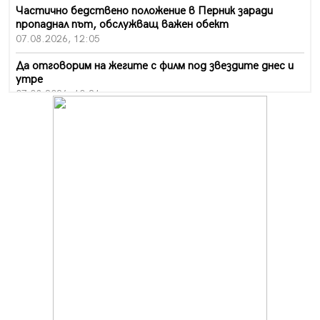
Частично бедствено положение в Перник заради
пропаднал път, обслужващ важен обект
07.08.2026, 12:05
Да отговорим на жегите с филм под звездите днес и
утре
07.08.2026, 10:21
Първите крачки в помощ на пенсионерите в Перник,
вече са факт
07.08.2026, 09:18
Пак ограничават камионите по магистралите в петък
и неделя. Ето обходните маршрути
07.08.2026, 07:55
Ето какво вдъхнови Здравка Евтимова за новата ѝ
книга
07.08.2026, 00:11
Продължава изграждането на нови паркоместа в
Перник
06.08.2026, 11:22