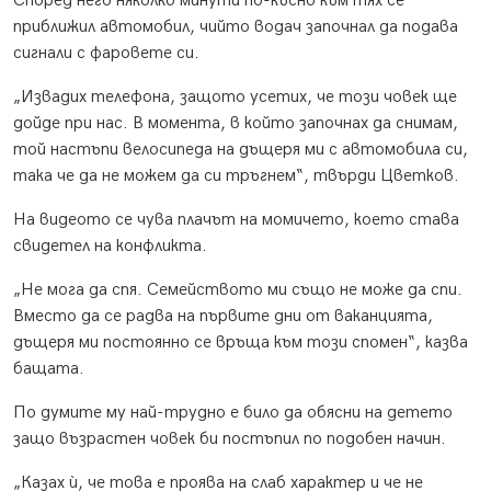
Според него няколко минути по-късно към тях се
приближил автомобил, чийто водач започнал да подава
сигнали с фаровете си.
„Извадих телефона, защото усетих, че този човек ще
дойде при нас. В момента, в който започнах да снимам,
той настъпи велосипеда на дъщеря ми с автомобила си,
така че да не можем да си тръгнем“, твърди Цветков.
На видеото се чува плачът на момичето, което става
свидетел на конфликта.
„Не мога да спя. Семейството ми също не може да спи.
Вместо да се радва на първите дни от ваканцията,
дъщеря ми постоянно се връща към този спомен“, казва
бащата.
По думите му най-трудно е било да обясни на детето
защо възрастен човек би постъпил по подобен начин.
„Казах ѝ, че това е проява на слаб характер и че не