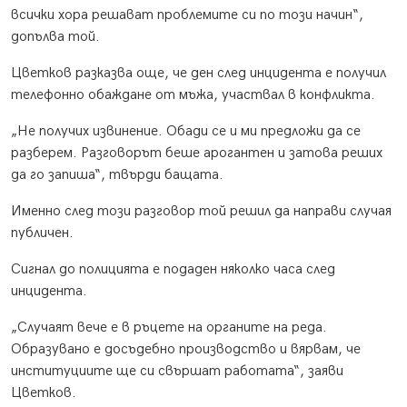
всички хора решават проблемите си по този начин“,
допълва той.
Цветков разказва още, че ден след инцидента е получил
телефонно обаждане от мъжа, участвал в конфликта.
„Не получих извинение. Обади се и ми предложи да се
разберем. Разговорът беше арогантен и затова реших
да го запиша“, твърди бащата.
Именно след този разговор той решил да направи случая
публичен.
Сигнал до полицията е подаден няколко часа след
инцидента.
„Случаят вече е в ръцете на органите на реда.
Образувано е досъдебно производство и вярвам, че
институциите ще си свършат работата“, заяви
Цветков.