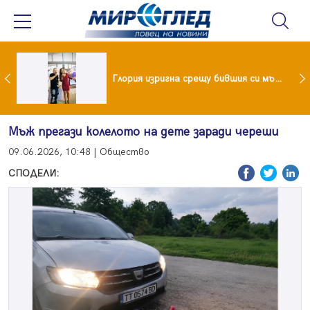
 и майка си построиха къща от 8000 стъклени бутилки
Глория изригна срещу бившия си мъж: Беше със 120-килограмова жена! Искаше бърза печалба...
Мъж прегази колелото на дете заради череши
09.06.2026, 10:48 | Общество
СПОДЕЛИ: