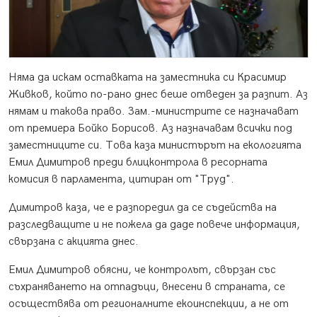
Няма да искам оставката на заместника си Красимир
Живков, който по-рано днес беше отведен за разпит. Аз
нямам и такова право. Зам.-министрите се назначават
от премиера Бойко Борисов. Аз назначавам всички под
заместниците си. Това каза министърът на екологията
Емил Димитров преди блицконтрола в ресорната
комисия в парламента, цитиран от "Труд".
Димитров каза, че е разпоредил да се съдейства на
разследващите и не пожела да даде повече информация,
свързана с акцията днес.
Емил Димитров обясни, че контролът, свързан със
съхраняването на отпадъци, внесени в страната, се
осъществява от регионалните екоинспекции, а не от