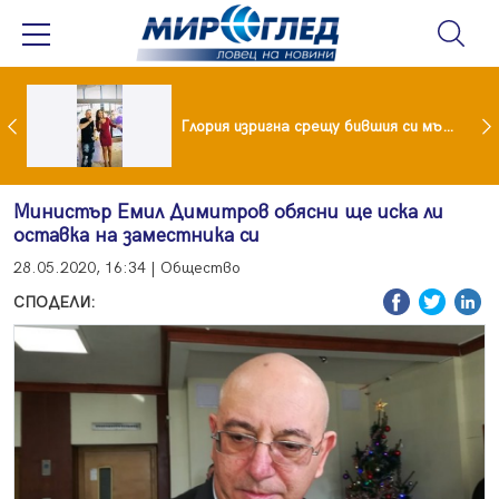
 и майка си построиха къща от 8000 стъклени бутилки
Глория изригна срещу бившия си мъж: Беше със 120-килограмова жена! Искаше бърза печалба...
Министър Емил Димитров обясни ще иска ли
оставка на заместника си
28.05.2020, 16:34 | Общество
СПОДЕЛИ: