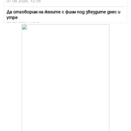
07.08.2026, 12:05
Да отговорим на жегите с филм под звездите днес и
утре
07.08.2026, 10:21
Първите крачки в помощ на пенсионерите в Перник,
вече са факт
07.08.2026, 09:18
Пак ограничават камионите по магистралите в петък
и неделя. Ето обходните маршрути
07.08.2026, 07:55
Ето какво вдъхнови Здравка Евтимова за новата ѝ
книга
07.08.2026, 00:11
Продължава изграждането на нови паркоместа в
Перник
06.08.2026, 11:22
Върви почистване на главен път от квартал „Бела
вода“ до кв. „Църква“