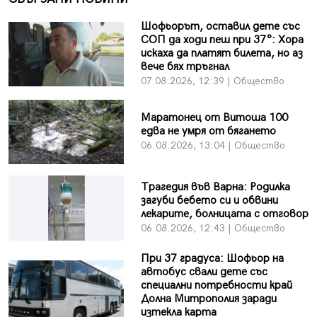
Шофьорът, оставил дете със
СОП да ходи пеш при 37°: Хора
искаха да платят билета, но аз
вече бях тръгнал
07.08.2026, 12:39 | Общество
Маратонец от Витоша 100
едва не умря от бягането
06.08.2026, 13:04 | Общество
Трагедия във Варна: Родилка
загуби бебето си и обвини
лекарите, болницата с отговор
06.08.2026, 12:43 | Общество
При 37 градуса: Шофьор на
автобус свали дете със
специални потребности край
Долна Митрополия заради
изтекла карта