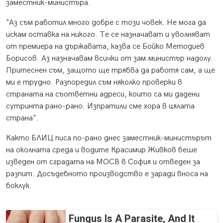
заместник-министъра.
"Аз съм работил много добре с този човек. Не мога да
искам оставка на никого. Те се назначават и уволняват
от премиера на държавата, казва се Бойко Методиев
Борисов. Аз назначавам всички от зам.министър надолу.
Притеснен съм, защото ще трябва да работя сам, а ще
ми е трудно. Разпоредил съм няколко проверки в
страната на съответни адреси, които са ми дадени
сутринта рано-рано. Изпратили сме хора в цялата
страна".
Както БЛИЦ писа по-рано днес заместник-министърът
на околната среда и водите Красимир Живков беше
изведен от сградата на МОСВ в София и отведен за
разпит. Досъдебното производство е заради вноса на
боклук.
Fungus Is A Parasite, And It