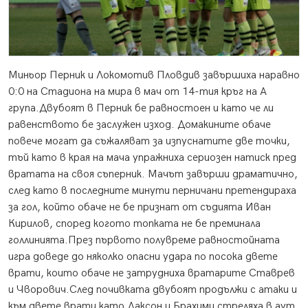
Миньор Перник и Локомотив Пловдив завършиха наравно
0:0 на Стадиона на мира в мач от 14-тия кръг на А
група.
Двубоят в Перник бе равностоен и като че ли
равенството бе заслужен изход. Домакините обаче
повече могат да съжаляват за изпуснатите две точки,
тъй като в края на мача упражниха сериозен натиск пред
вратата на своя съперник. Мачът завърши драматично,
след като в последните минути перничани претендираха
за гол, който обаче не бе признат от съдията Иван
Кирилов, според когото топката не бе преминала
голлинията.През първото полувреме равностойната
игра доведе до няколко опасни удара по посока двете
врати, които обаче не затрудниха вратарите Ставрев
и Чворович.След почивката двубоят продължи с атаки и
към двете врати като Даксон и Брахими стреляха в аут.