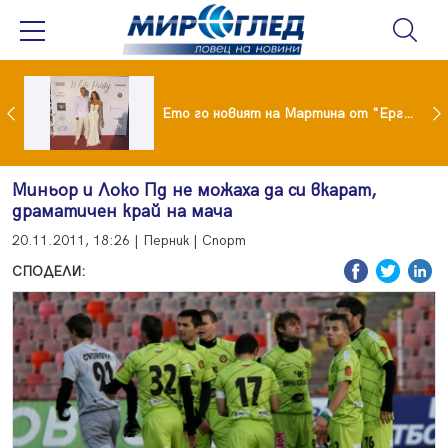
ики Кънчев се разведе тайно като Геро
Ето го новият на Мартина от "Ергенът"
Миньор и Локо Пд не можаха да си вкарат,
драматичен край на мача
20.11.2011, 18:26 | Перник | Спорт
СПОДЕЛИ: