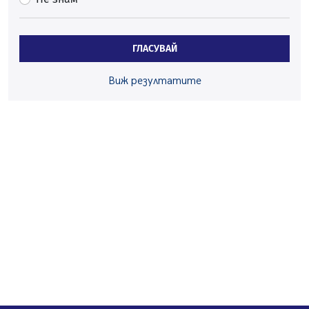
Проверки за спазване правилата за пожарна
безопасност по време на жътвената кампания в
Перник
ГЛАСУВАЙ
06.08.2026, 07:51
Ето какви забавления ще има през август в Перник
Виж резултатите
06.08.2026, 00:48
Пернишки експерт за фишинг измамите:
Проверявайте съмнителните линкове в bezopasno.net
05.08.2026, 15:42