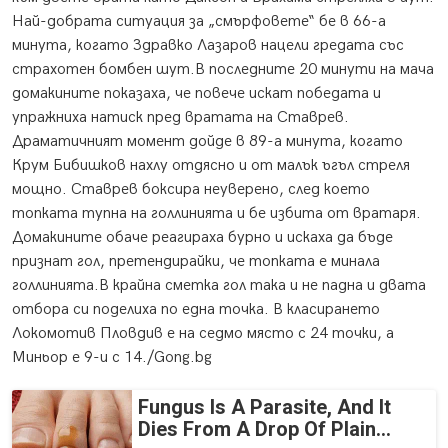
Най-добрата ситуация за „смърфовете“ бе в 66-а
минута, когато Здравко Лазаров нацели гредата със
страхотен бомбен шут.В последните 20 минути на мача
домакините показаха, че повече искат победата и
упражниха натиск пред вратата на Ставрев.
Драматичният момент дойде в 89-а минута, когато
Крум Бибишков нахлу отдясно и от малък ъгъл стреля
мощно. Ставрев боксира неуверено, след което
топката тупна на голлинията и бе избита от вратаря.
Домакините обаче реагираха бурно и искаха да бъде
признат гол, претендирайки, че топката е минала
голлинията.В крайна сметка гол така и не падна и двата
отбора си поделиха по една точка. В класирането
Локомотив Пловдив е на седмо място с 24 точки, а
Миньор е 9-и с 14./Gong.bg
Fungus Is A Parasite, And It
Dies From A Drop Of Plain...