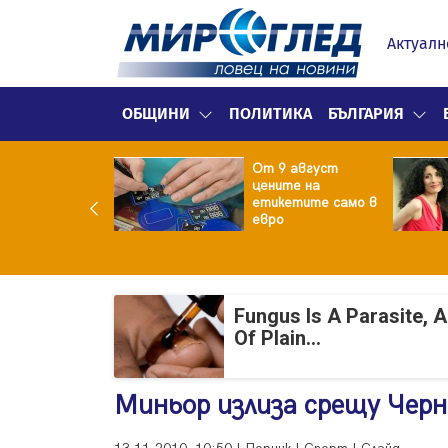
Актуалн
ОБЩИНИ
ПОЛИТИКА
БЪЛГАРИЯ
ект за
От 9 август
раждане на 13-
цените на
жна
етикетите само в
гаджамия"
евро
гневи жителите
Лондон
Fungus Is A Parasite, 
Of Plain...
Миньор излиза срещу Черн