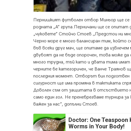
Пернишкият футболен отбор Миньор ще се и
родната „А” група.
Перничани ще се опитат д
„чуковете” Стойчо Стоев.„Предстои ни мног
Черно море е много балансиран тим, който с
във всеки друг мач, ще опитаме да извлечем
двубоят да не бъде опорочен, това може да
много трудна, тъй като и двата тима имат
черните бе категоричен, че Ванче Траянов щ
последния момент. Отборът бил подготвен д
сигурност ще има промяна в тактиката спря
Доволен съм от защитата в отсъствието на
само един гол. Не пренебрегваме турнира з
важен за нас”, допълни Стоев.
Doctor: One Teaspoon Ki
Worms in Your Body!