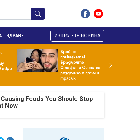
А
ЗДРАВЕ
ИЗПРАТЕТЕ НОВИНА
Край на
ри
приказката!
Брадърите
му
Стефан и Сияна се
0 евро
разделиха с гръм и
трясък
-Causing Foods You Should Stop
ht Now