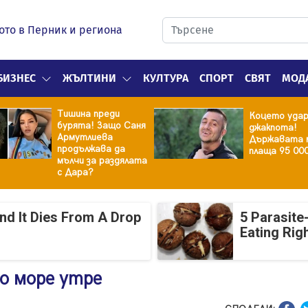
ото в Перник и региона
БИЗНЕС
ЖЪЛТИНИ
КУЛТУРА
СПОРТ
СВЯТ
МОД
Тишина преди
Коцето уда
бурята! Защо Саня
джакпота!
Армутлиева
Държавата 
продължава да
плаща 95 00
мълчи за раздялата
с Дара?
And It Dies From A Drop
5 Parasite
Eating Rig
о море утре