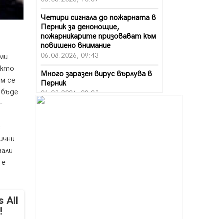
Четири сигнала до пожарната в
Перник за денонощие,
пожарникарите призовават към
повишено внимание
06.08.2026, 09:43
ми.
акто
Много заразен вирус върлува в
м се
Перник
 бъде
06.08.2026, 09:28
-
Проверки за спазване правилата
за пожарна безопасност по
с
време на жътвената кампания в
ични.
Перник
06.08.2026, 07:51
нали
 е
Ето какви забавления ще има
през август в Перник
06.08.2026, 00:48
 All
Пернишки експерт за фишинг
!
измамите: Проверявайте