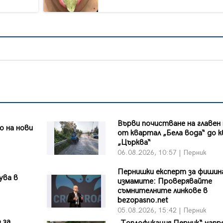
Върви почистване на главен
 на нови
от квартал „Бела вода“ до к
„Църква“
06.08.2026, 10:57 | Перник
Пернишки експерт за фишин
ува в
измамите: Проверявайте
съмнителните линкове в
bezopasno.net
05.08.2026, 15:42 | Перник
 за