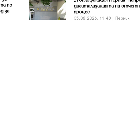
„Топлофикация Перник“ напр
та по
дигитализацията на отчетн
д за
процес
05.08.2026, 11:48 | Перник