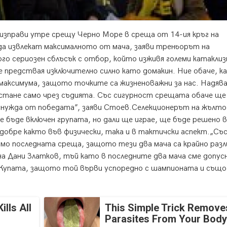
зправи утре срещу Черно Море в среща от 14-ия кръг на
а извлекат максималното от мача, заяви треньорът на
о сериозен сблъсък с отбор, който изживя големи катаклиз
е предствая изключително силно като домакин. Ние обаче, к
 максимума, защото точките са жизненоважни за нас. Надява
 стане само чрез съдията. Със сигурност срещата обаче ще
 нужда от победата”, заяви Стоев.Селекционерът на жълто
е бъде включен групата, но дали ще играе, ще бъде решено в
обре както във физически, така и в тактичски аспект.„Съ
мо последната среща, защото тези два мача са крайно разл
 Дани Златков, тъй като в последните два мача сме допус
а Купата, защото той върви успоредно с шампионата и също
lls All
This Simple Trick Removes
Parasites From Your Body