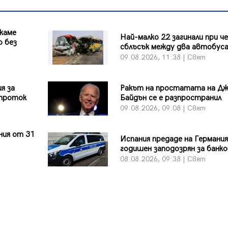
каме
Най-малко 22 загинали при ч
о без
сблъсък между два автобус
09.08.2026, 11:38 | Свят
я за
Ракът на простатата на Д
 проток
Байдън се е разпространил
09.08.2026, 09:08 | Свят
ния от 31
Испания предаде на Германия
т
годишен заподозрян за банко
08.08.2026, 09:38 | Свят