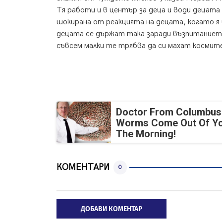
Тя работи и в център за деца и води децата 
шокирана от реакцията на децата, когато я 
децата се държат така заради възпитаниет
съвсем малки те трябва да си махат космит
Doctor From Columbus
Worms Come Out Of Yo
The Morning!
КОМЕНТАРИ
0
ДОБАВИ КОМЕНТАР