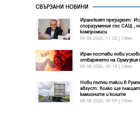
СВЪРЗАНИ НОВИНИ
Иранският президент: Ис
споразумение със САЩ , н
компромиси
09.08.2026, 11:52 | Свят
Иран постави нови услови
отварянето на Ормузкия
09.08.2026, 09:18 | Свят
Нови пътни такси в Румъ
август: Колко ще плаща
камионите и колите
08.08.2026, 09:59 | Свят