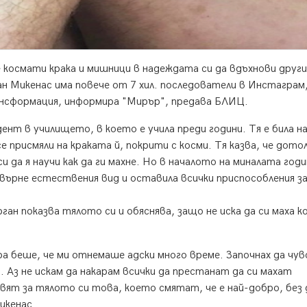
 космати крака и мишници в надеждата си да вдъхнови друг
 Микенас има повече от 7 хил. последователи в Инстаграм
ансформация, информира "Мирър", предава БЛИЦ.
ент в училището, в което е учила преди години. Тя е била на
е присмяли на краката й, покрити с косми. Тя казва, че дото
и да я научи как да ги махне. Но в началото на миналата годи
звърне естествения вид и оставила всички приспособления з
ган показва тялото си и обяснява, защо не иска да си маха 
ра беше, че ми отнемаше адски много време. Започнах да чу
. Аз не искам да накарам всички да престанат да си махат
авят за тялото си това, което смятат, че е най-добро, без 
икенас.