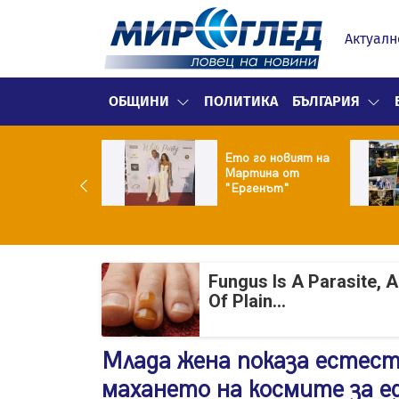
Актуалн
ОБЩИНИ
ПОЛИТИКА
БЪЛГАРИЯ
ики Кънчев се
Ето го новият на
веде тайно
Мартина от
о Геро
"Ергенът"
Fungus Is A Parasite, 
Of Plain...
Млада жена показа естест
махането на космите за е