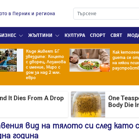
ото в Перник и региона
БИЗНЕС
ЖЪЛТИНИ
КУЛТУРА
СПОРТ
СВЯТ
МОД
Къде живеят БГ
Как кетоген
звездите: Коцето
диета се от
с дворец, Лозанова
на някои пси
с имение, Миро с
разстройст
дом за над 2 млн.
евро
And It Dies From A Drop
One Teasp
Body Die I
вения вид на тялото си след като 
дна година