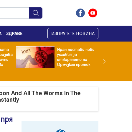
А
ЗДРАВЕ
ИЗПРАТЕТЕ НОВИНА
ната
Иран постави нови
разява
условия за
хични
отварянето на
ва
Ормузкия проток
oon And All The Worms In The
nstantly
спря