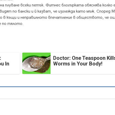
на плуване всеки петък. Фитнес блогърката обяснява колко 
видят по бански и й казват, че изглежда като мъж. Според 
о в къщи и неправилното впечатление в обществото, че о
е по тялото.
:
Doctor: One Teaspoon Kills
u In
Worms in Your Body!