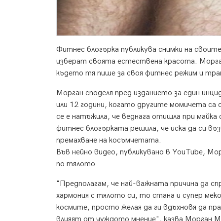
Фитнес блогърка публикува снимки на своите
изберат своята естествена красота. Морган
където тя пише за своя фитнес режим и тр
Морган споделя пред изданието за един инцид
или 12 години, когато другите момичета са с
се е натъжила, че веднага отишла при майка с
фитнес блогърката решила, че иска да си въ
премахване на косъмчетата.
Във нейно видео, публикувано в YouTube, Мор
по тялото.
"Предполагам, че най-важната причина да сп
хармония с тялото си, то стана и супер меко
космите, просто желая да ги вдъхновя да пр
влияят от чуждото мнение", казва Морган М