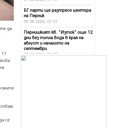
БГ парти ще разтресе центъра
на Перник
09.08.2026, 07:01
ите да
Пернишкият кв. "Изток" още 12
,
дни без топла вода в края на
август и началото на
септември
 11
09.08.2026, 00:45
лкова
Перник дава 20 млн. евро за
на
сметопочистване
а
08.08.2026, 00:24
Феновете на "Миньор"
космите
превземат Разлог
07.08.2026, 14:52
вствам
Ремонтът на ул. "Ален мак" в
Перник е в заключителен етап
да се
07.08.2026, 14:10