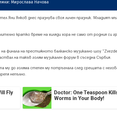
имки: Мирослава Начова
тел Яни Янков днес празнува своя личен празник. Младият м
ително кратко време на хиляди хора не само от родния си гр
а на финала на престижното балканско музикално шоу "Zvezd
аствал на такъв голям музикален форум в съседна Сърбия.
ата му до голяма степен му потръгнала след срещата с него
крепя непълно.
ll Fly
Doctor: One Teaspoon Kills
Worms in Your Body!