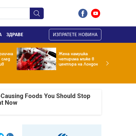
А
ЗДРАВЕ
ИЗПРАТЕТЕ НОВИНА
огична
Жена намушка
 след
четирима мъже в
ив
центъра на Лондон
-Causing Foods You Should Stop
ht Now