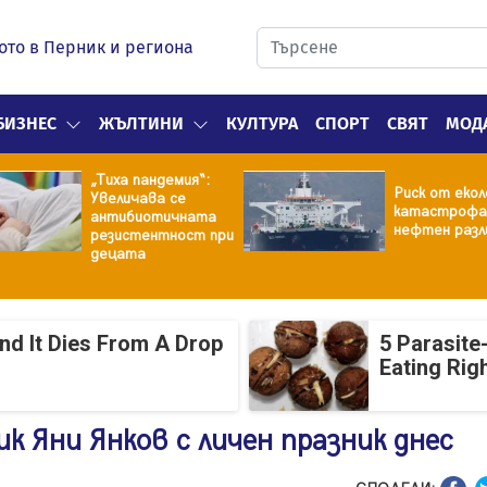
ото в Перник и региона
БИЗНЕС
ЖЪЛТИНИ
КУЛТУРА
СПОРТ
СВЯТ
МОД
„Тиха пандемия“:
Риск от екол
Увеличава се
катастрофа
антибиотичната
нефтен разл
резистентност при
децата
And It Dies From A Drop
5 Parasite
Eating Rig
к Яни Янков с личен празник днес