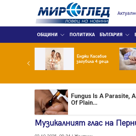
Актуалн
ОБЩИНИ
ПОЛИТИКА
БЪЛГАРИЯ
й на
казката!
Енджи Касабие
дърите
загубила 4 деца
фан и Сияна се
делиха с гръм и
сък
Fungus Is A Parasite, 
Of Plain...
Музикалният глас на Перни