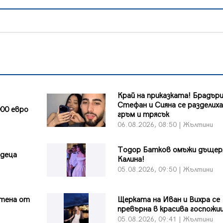
Край на приказката! Брадър
Стефан и Сияна се разделиха
00 евро
гръм и трясък
и
06.08.2026, 08:50 | Жълтини
Тодор Батков омъжи дъщер
 деца
Калина!
и
05.08.2026, 09:50 | Жълтини
тена от
Щерката на Иван и Вихра се
превърна в красива госпожи
и
05.08.2026, 09:41 | Жълтини