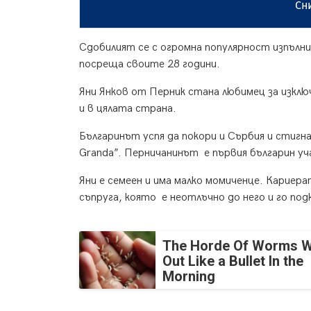
Сн
Сдобилият се с огромна популярност изпълни
посреща своите 28 години.
Яни Янков от Перник стана любимец за изключ
и в цялата страна.
Българинът успя да покори и Сърбия и стигн
Granda”. Перничанинът е първия българин уч
Яни е семеен и има малко момиченце. Кариер
съпруга, която е неотлъчно до него и го под
The Horde Of Worms Wi
Out Like a Bullet In the
Morning