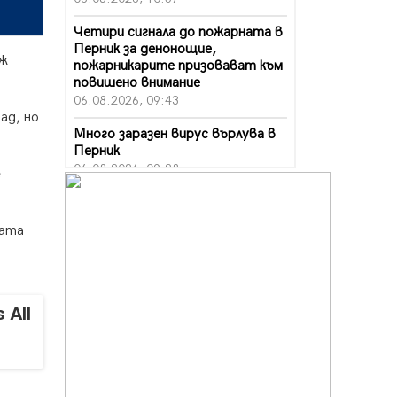
Четири сигнала до пожарната в
Перник за денонощие,
ъж
пожарникарите призовават към
повишено внимание
06.08.2026, 09:43
ад, но
Много заразен вирус върлува в
Перник
06.08.2026, 09:28
e
Проверки за спазване правилата
за пожарна безопасност по
вата
време на жътвената кампания в
Перник
06.08.2026, 07:51
Ето какви забавления ще има
 All
през август в Перник
06.08.2026, 00:48
Пернишки експерт за фишинг
измамите: Проверявайте