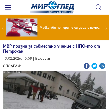
Проф.Кантарджиев: Пазете се от комарите и полово предаваните инфекции
Майка уби четирите си деца с помощта на баба им, след което се самоуби
МВР призна за съвместно учение с НПО-то от
Петрохан
13.02.2026, 15:58 | България
СПОДЕЛИ: