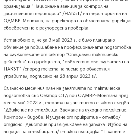
организация "Национална агенция за контрол на
защитените територии" /НАКЗТ/ на територията на
ОДМВР-Монтана, на директора на областната дирекция
своевременно е разпоредена проверка.
Установено е, че за 3 май 2023 г. е било планирано
обучение за повишаване на професионалната подготовка
на служителите от сектор "Специални тактически
действия" на дирекцията, "съвместно със служители на
НАКЗТ" /според текста на писмо до областния
управител, подписано на 28 април 2023 г/.
Съгласно месечния план на занятията по тактическа
подготовка със Сектор СТД при ОДМВР-Монтана през
месец май 2023 г., темата на занятието е както следва:
"Движение по стълбища. Заемане на изходно положение.
Контрол – видове. Излизане от прикритие – отляво/
отдясно. Действие при възникване на заплаха. Избор на
позиция на стълбищата/ етажна площадка." Планът е