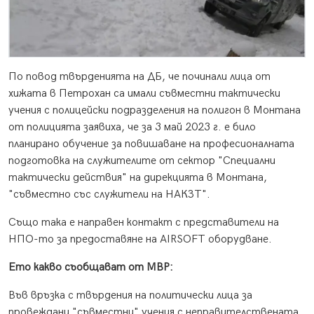
По повод твърденията на ДБ, че починали лица от
хижата в Петрохан са имали съвместни тактически
учения с полицейски подразделения на полигон в Монтана
от полицията заявиха, че за 3 май 2023 г. е било
планирано обучение за повишаване на професионалната
подготовка на служителите от сектор "Специални
тактически действия" на дирекцията в Монтана,
"съвместно със служители на НАКЗТ".
Също така е направен контакт с представители на
НПО-то за предоставяне на AIRSOFT оборудване.
Ето какво съобщават от МВР:
Във връзка с твърдения на политически лица за
провеждани "съвместни" учения с неправителствената