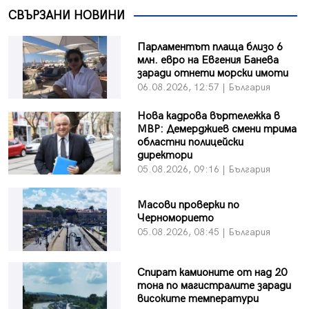
СВЪРЗАНИ НОВИНИ
Парламентът плаща близо 6
млн. евро на Евгения Банева
заради отнети морски имоти
06.08.2026, 12:57 | България
Нова кадрова въртележка в
МВР: Демерджиев смени трима
областни полицейски
директори
05.08.2026, 09:16 | България
Масови проверки по
Черноморието
05.08.2026, 08:45 | България
Спират камионите от над 20
тона по магистралите заради
високите температури