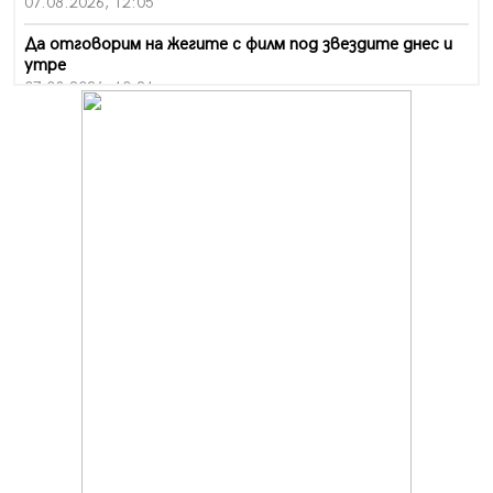
07.08.2026, 12:05
Да отговорим на жегите с филм под звездите днес и
утре
07.08.2026, 10:21
Първите крачки в помощ на пенсионерите в Перник,
вече са факт
07.08.2026, 09:18
Пак ограничават камионите по магистралите в петък
и неделя. Ето обходните маршрути
07.08.2026, 07:55
Ето какво вдъхнови Здравка Евтимова за новата ѝ
книга
07.08.2026, 00:11
Продължава изграждането на нови паркоместа в
Перник
06.08.2026, 11:22
Върви почистване на главен път от квартал „Бела
вода“ до кв. „Църква“