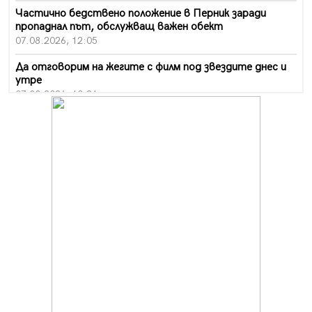
Частично бедствено положение в Перник заради
пропаднал път, обслужващ важен обект
07.08.2026, 12:05
Да отговорим на жегите с филм под звездите днес и
утре
07.08.2026, 10:21
Първите крачки в помощ на пенсионерите в Перник,
вече са факт
07.08.2026, 09:18
Пак ограничават камионите по магистралите в петък
и неделя. Ето обходните маршрути
07.08.2026, 07:55
Ето какво вдъхнови Здравка Евтимова за новата ѝ
книга
07.08.2026, 00:11
Продължава изграждането на нови паркоместа в
Перник
06.08.2026, 11:22