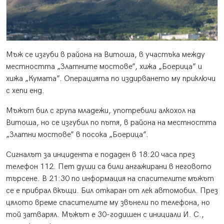
Мъж се изгуби в района на Витоша, в участъка между
местността „Златните мостове”, хижа „Боерица” и
хижа „Кумата”. Операцията по издирването му приключи
с хепи енд.
Мъжът бил с група младежи, употребили алкохол на
Витоша, но се изгубил по пътя, в района на местността
„Златни мостове” в посока „Боерица”.
Сигналът за инцидента е подаден в 18:20 часа през
телефон 112. Пет души са били ангажирани в неговото
търсене. В 21:30 по информация на спасителите мъжът
се е прибрал вкъщи. Бил откаран от лек автомобил. През
цялото време спасителите му звънели по телефона, но
той затварял. Мъжът е 30-годишен с инициали И. С.,