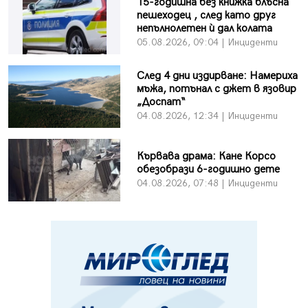
15-годишна без книжка блъсна
пешеходец , след като друг
непълнолетен ѝ дал колата
05.08.2026, 09:04 | Инциденти
След 4 дни издирване: Намериха
мъжа, потънал с джет в язовир
„Доспат“
04.08.2026, 12:34 | Инциденти
Кървава драма: Кане Корсо
обезобрази 6-годишно дете
04.08.2026, 07:48 | Инциденти