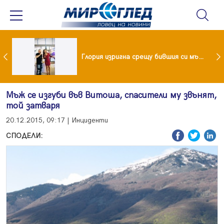
 и майка си построиха къща от 8000 стъклени бутилки
Глория изригна срещу бившия си мъж: Беше със 120-килограмова жена! Искаше бърза печалба...
Мъж се изгуби във Витоша, спасители му звънят,
той затваря
20.12.2015, 09:17 | Инциденти
СПОДЕЛИ: