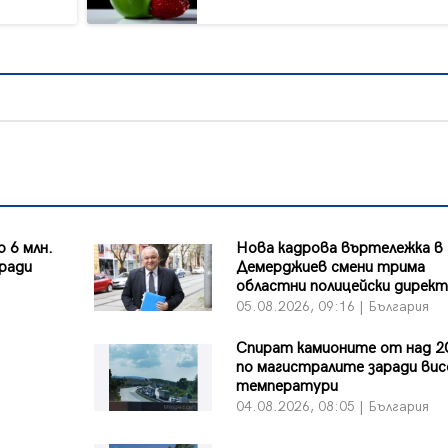
 6 млн.
Нова кадрова въртележка в
аради
Демерджиев смени трима
областни полицейски дирек
я
05.08.2026, 09:16 | България
Спират камионите от над 2
по магистралите заради ви
температури
я
04.08.2026, 08:05 | България