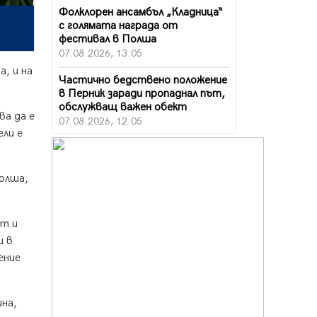
Фолклорен ансамбъл „Кладница“
с голямата награда от
фестивал в Полша
07.08.2026, 13:05
, и на
Частично бедствено положение
в Перник заради пропаднал път,
обслужващ важен обект
ва да е
07.08.2026, 12:05
ели е
Да отговорим на жегите с филм
под звездите днес и утре
07.08.2026, 10:21
Полша,
Първите крачки в помощ на
пенсионерите в Перник, вече са
ст и
факт
и в
07.08.2026, 09:18
ение
Пак ограничават камионите по
магистралите в петък и неделя.
Ето обходните маршрути
ина,
07.08.2026, 07:55