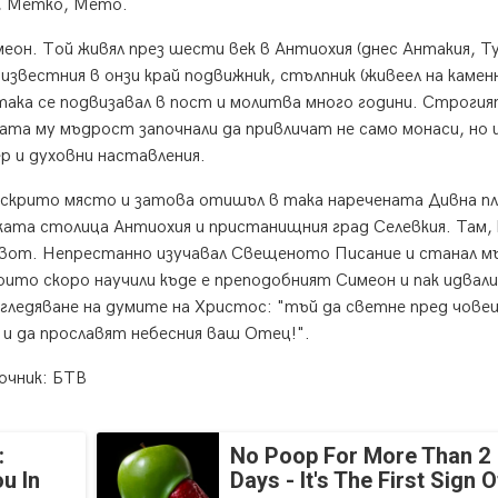
и, Метко, Мето.
он. Той живял през шести век в Антиохия (днес Антакия, Ту
известния в онзи край подвижник, стълпник (живеел на камен
 така се подвизавал в пост и молитва много години. Строгия
ата му мъдрост започнали да привличат не само монаси, но 
р и духовни наставления.
а скрито място и затова отишъл в така наречената Дивна п
ката столица Антиохия и пристанищния град Селевкия. Там, 
ивот. Непрестанно изучавал Свещеното Писание и станал м
които скоро научили къде е преподобният Симеон и пак идвали
ледяване на думите на Христос: "тъй да светне пред чове
 и да прославят небесния ваш Отец!".
очник: БТВ
:
No Poop For More Than 2
u In
Days - It's The First Sign O