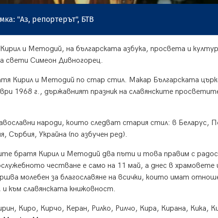
мка: "Аз, репортерът", БТВ
ирил и Методий, на българската азбука, просвета и култура
на свети Симеон Дивногорец.
тя Кирил и Методий по стар стил. Макар Българската църк
мври 1968 г., държавният празник на славянските просветит
равославни народи, които следват стария стил: в Беларус, 
, Сърбия, Украйна (по азбучен ред).
те братя Кирил и Методий два пъти и това правим с радо
служебното честване е само на 11 май, а днес в храмовете 
ршва молебен за благославяне на всички, които имат отнош
, и към славянската книжовност.
рин, Киро, Кирчо, Керан, Рилко, Рилчо, Кира, Кирана, Кика, К