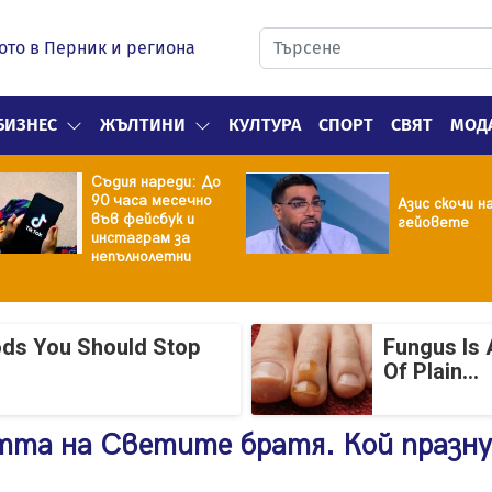
ото в Перник и региона
БИЗНЕС
ЖЪЛТИНИ
КУЛТУРА
СПОРТ
СВЯТ
МОД
Съдия нареди: До
90 часа месечно
Азис скочи н
във фейсбук и
гейовете
инстаграм за
непълнолетни
ods You Should Stop
Fungus Is 
Of Plain...
тта на Светите братя. Кой празн