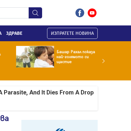
А
ЗДРАВЕ
ИЗПРАТЕТЕ НОВИНА
Башар Рахал показа
а
най-голямото си
щастие
A Parasite, And It Dies From A Drop
ува