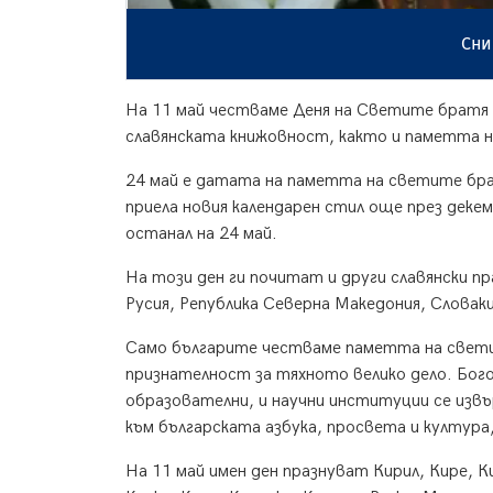
Сни
На 11 май честваме Деня на Светите братя К
славянската книжовност, както и паметта 
24 май е датата на паметта на светите бра
приела новия календарен стил още през деке
останал на 24 май.
На този ден ги почитат и други славянски п
Русия, Република Северна Македония, Словакия
Само българите честваме паметта на свети
признателност за тяхното велико дело. Бого
образователни, и научни институции се извъ
към българската азбука, просвета и култура
На 11 май имен ден празнуват Кирил, Кире, Ки