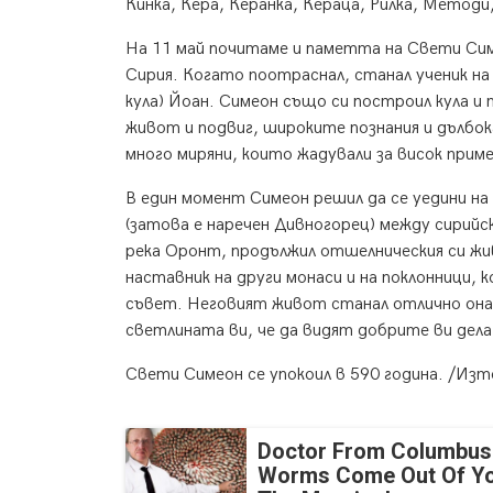
Кинка, Кера, Керанка, Кераца, Рилка, Метод
На 11 май почитаме и паметта на Свети Симе
Сирия. Когато поотраснал, станал ученик на 
кула) Йоан. Симеон също си построил кула и
живот и подвиг, широките познания и дълбок
много миряни, които жадували за висок приме
В един момент Симеон решил да се уедини н
(затова е наречен Дивногорец) между сирийс
река Оронт, продължил отшелническия си ж
наставник на други монаси и на поклонници, 
съвет. Неговият живот станал отлично онаг
светлината ви, че да видят добрите ви дела
Свети Симеон се упокоил в 590 година. /Изт
Doctor From Columbus
Worms Come Out Of Yo