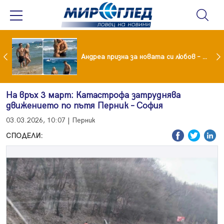
Драма вместо щастие: Звезда от "Татковци" е в болница с високорискова бременност
Андреа призна за новата си любов – руснакът Игор
На връх 3 март: Катастрофа затруднява
движението по пътя Перник – София
03.03.2026, 10:07 | Перник
СПОДЕЛИ: