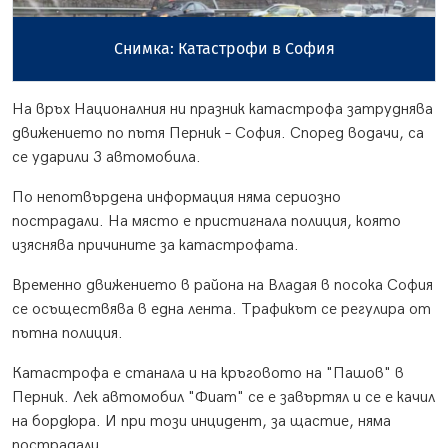
Снимка: Катастрофи в София
На връх Националния ни празник катастрофа затруднява
движението по пътя Перник – София. Според водачи, са
се ударили 3 автомобила.
По непотвърдена информация няма сериозно
пострадали. На място е пристигнала полиция, която
изяснява причините за катастрофата.
Временно движението в района на Владая в посока София
се осъществява в една лента. Трафикът се регулира от
пътна полиция.
Катастрофа е станала и на кръговото на "Пашов" в
Перник. Лек автомобил "Фиат" се е завъртял и се е качил
на бордюра. И при този инцидент, за щастие, няма
пострадали.