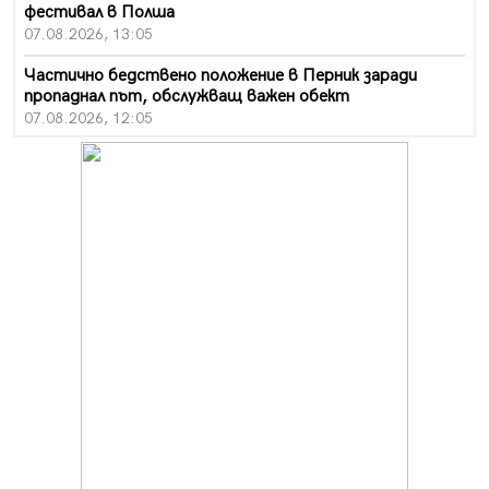
фестивал в Полша
07.08.2026, 13:05
Частично бедствено положение в Перник заради
пропаднал път, обслужващ важен обект
07.08.2026, 12:05
Да отговорим на жегите с филм под звездите днес и
утре
07.08.2026, 10:21
Първите крачки в помощ на пенсионерите в Перник,
вече са факт
07.08.2026, 09:18
Пак ограничават камионите по магистралите в петък
и неделя. Ето обходните маршрути
07.08.2026, 07:55
Ето какво вдъхнови Здравка Евтимова за новата ѝ
книга
07.08.2026, 00:11