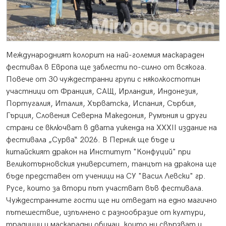
Международният колорит на най-големия маскараден
фестивал в Европа ще заблести по-силно от всякога.
Повече от 30 чуждестранни групи с няколкостотин
участници от Франция, САЩ, Ирландия, Индонезия,
Португалия, Италия, Хърватска, Испания, Сърбия,
Гърция, Словения Северна Македония, Румъния и други
страни се включват в двата уикенда на XXXII издание на
фестивала „Сурва“ 2026. В Перник ще бъде и
китайският дракон на Институт "Конфуций" при
Великотърновския университет, танцът на дракона ще
бъде представен от ученици на СУ "Васил Левски" гр.
Русе, които за втори път участват във фестивала.
Чуждестранните гости ще ни отведат на едно магично
пътешествие, изпълнено с разнообразие от култури,
традиции и маскарадни обичаи, които ни свързват и