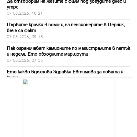
Да отговорим на жегите с филм под звездите днес и
утре
07.08.2026, 10:21
Първите крачки в помощ на пенсионерите в Перник,
вече са факт
07.08.2026, 09:18
Пак ограничават камионите по магистралите в петък
и неделя. Ето обходните маршрути
07.08.2026, 07:55
Ето какво вдъхнови Здравка Евтимова за новата ѝ
книга
07.08.2026, 00:11
Продължава изграждането на нови паркоместа в
Перник
06.08.2026, 11:22
Върви почистване на главен път от квартал „Бела
вода“ до кв. „Църква“
06.08.2026, 10:57