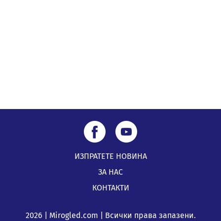
05.08.2026, 10:03
Непълнолетни с електрически тротинетки
санкционирани при нощна проверка в Перник
05.08.2026, 10:00
ИЗПРАТЕТЕ НОВИНА
ЗА НАС
КОНТАКТИ
2026 | Mirogled.com | Всички права запазени.