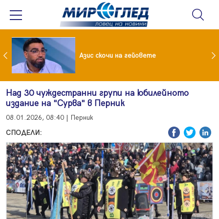
 До 90 часа месечно във фейсбук и инстаграм за непълнолетни
Азис скочи на гейовете
Над 30 чуждестранни групи на юбилейното
издание на "Сурва" в Перник
08.01.2026, 08:40 | Перник
СПОДЕЛИ: