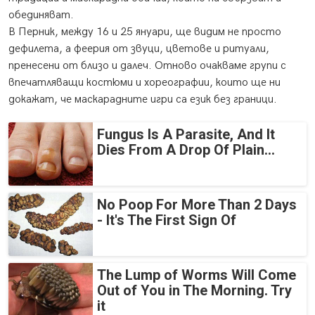
обединяват.
В Перник, между 16 и 25 януари, ще видим не просто
дефилета, а феерия от звуци, цветове и ритуали,
пренесени от близо и далеч. Отново очакваме групи с
впечатляващи костюми и хореографии, които ще ни
докажат, че маскарадните игри са език без граници.
Fungus Is A Parasite, And It
Dies From A Drop Of Plain...
No Poop For More Than 2 Days
- It's The First Sign Of
The Lump of Worms Will Come
Out of You in The Morning. Try
it