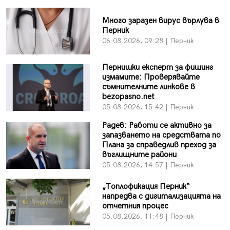
Много заразен вирус върлува в
Перник
06.08.2026, 09:28 | Перник
Пернишки експерт за фишинг
измамите: Проверявайте
съмнителните линкове в
bezopasno.net
05.08.2026, 15:42 | Перник
Радев: Работи се активно за
запазването на средствата по
Плана за справедлив преход за
въглищните райони
05.08.2026, 14:57 | Перник
„Топлофикация Перник“
напредва с дигитализацията на
отчетния процес
05.08.2026, 11:48 | Перник