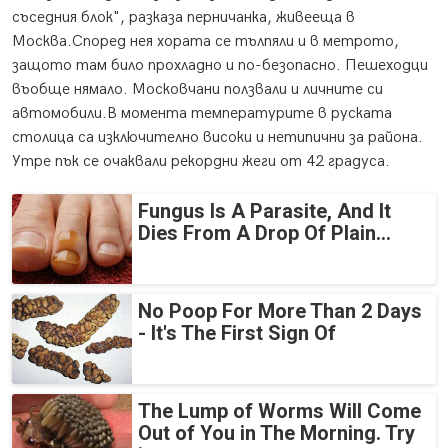
съседния блок", разказа перничанка, живееща в
Москва.Според нея хората се тълпяли и в метрото,
защото там било прохладно и по-безопасно. Пешеходци
въобще нямало. Московчани ползвали и личните си
автомобили.В момента температурите в руската
столица са изключително високи и нетипични за района.
Утре пък се очаквали рекордни жеги от 42 градуса.
Fungus Is A Parasite, And It
Dies From A Drop Of Plain...
No Poop For More Than 2 Days
- It's The First Sign Of
The Lump of Worms Will Come
Out of You in The Morning. Try