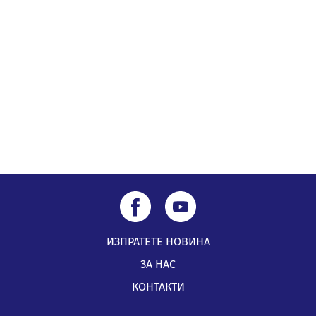
Извънредният и пълномощен посланик на Иран на
посещение в музея в Перник
05.08.2026, 09:02
Млади мъже от Перник в инициатива „Перник
подкрепя своите пенсионери“
05.08.2026, 08:57
ИЗПРАТЕТЕ НОВИНА
ЗА НАС
КОНТАКТИ