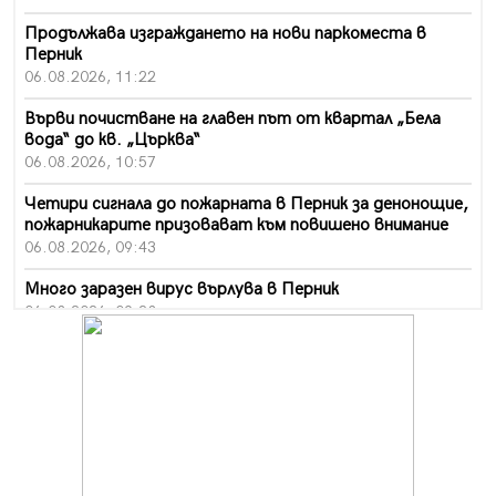
Продължава изграждането на нови паркоместа в
Перник
06.08.2026, 11:22
Върви почистване на главен път от квартал „Бела
вода“ до кв. „Църква“
06.08.2026, 10:57
Четири сигнала до пожарната в Перник за денонощие,
пожарникарите призовават към повишено внимание
06.08.2026, 09:43
Много заразен вирус върлува в Перник
06.08.2026, 09:28
Проверки за спазване правилата за пожарна
безопасност по време на жътвената кампания в
Перник
06.08.2026, 07:51
Ето какви забавления ще има през август в Перник
06.08.2026, 00:48