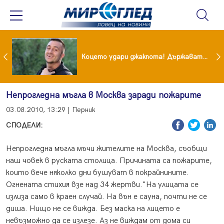
преди бурята! Защо Саня Армутлиева продължава да мълчи за раздялата с Дара?
Коцето удари джакпота! Държавата му плаща 95 000 евро
Непрогледна мъгла в Москва заради пожарите
03.08.2010, 13:29 | Перник
СПОДЕЛИ:
Непрогледна мъгла мъчи жителите на Москва, съобщи
наш човек в руската столица. Причината са пожарите,
които вече няколко дни бушуват в покрайнините.
Огнената стихия взе над 34 жертви."На улицата се
излиза само в краен случай. На вън е сауна, почти не се
диша. Нищо не се вижда. Без маска на лицето е
невъзможно да се излезе. Аз не виждам от дома си