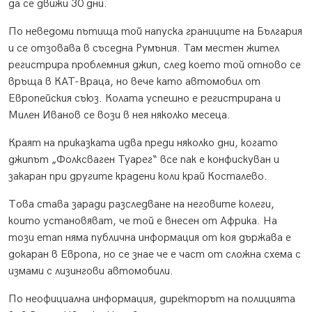
да се движи 30 дни.
По неведоми пътища той напуска границите на България
и се отзовава в съседна Румъния. Там местен жител
регистрира проблемния джип, след което той отново се
връща в КАТ-Враца, но вече като автомобил от
Европейския съюз. Колата успешно е регистрирана и
Милен Иванов се вози в нея няколко месеца.
Краят на приказката идва преди няколко дни, когато
джипът „Фолксваген Туарег“ все пак е конфискуван и
закаран при другите крадени коли край Косталево.
Това става заради разследване на неговите колеги,
които установяват, че той е внесен от Африка. На
този етап няма публична информация от коя държава е
докаран в Европа, но се знае че е част от сложна схема с
измами с лизингови автомобили.
По неофициална информация, директорът на полицията