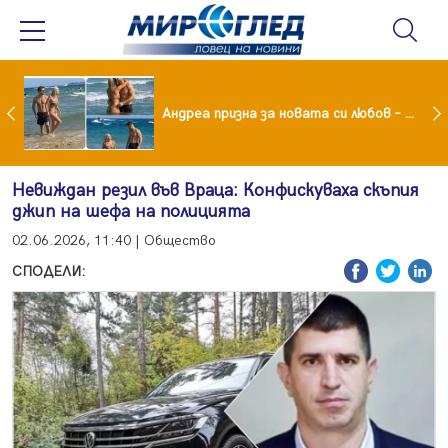
Драма вместо щастие: Звезда от "Татковци" е в болница с високорискова бременност
Андреа призна за новата си любов – руснакът Игор
Невиждан резил във Враца: Конфискуваха скъпия
джип на шефа на полицията
02.06.2026, 11:40 | Общество
СПОДЕЛИ: