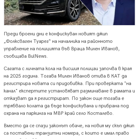
Преди броени дни е конфискуван новият джип
„Фолксваген Туарег“ на началника на районното
управление на полицията във Враца Милен Иванов,
съобщава BulNews.
Сагата с личната кола на висшия полицаи започва в края
на 2025 година. Тогава Милен Иванов отива в КАТ да
регистрира новата си придобивка. При проверката "на
канал" експертите установяват разминаване в рамата и
отказват да я регистрират. По закон още тогава е
трябвало колата да бъде конфискувана и прибрана под
охрана на паркинга на МВР край село Косталево.
Вместо да се спази законът обаче, на новия му скъп джип
са поставени транзитни номера, с които е имал право