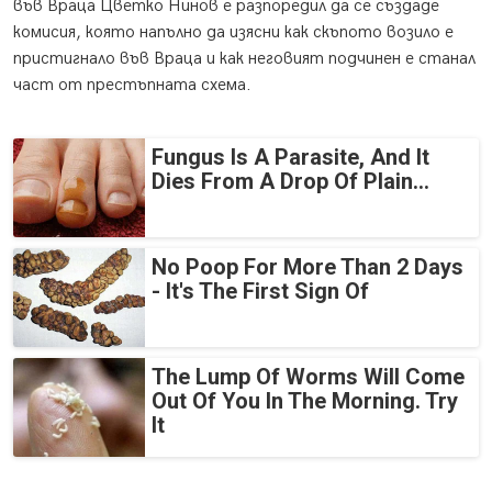
във Враца Цветко Нинов е разпоредил да се създаде
комисия, която напълно да изясни как скъпото возило е
пристигнало във Враца и как неговият подчинен е станал
част от престъпната схема.
Fungus Is A Parasite, And It
Dies From A Drop Of Plain...
No Poop For More Than 2 Days
- It's The First Sign Of
The Lump Of Worms Will Come
Out Of You In The Morning. Try
It