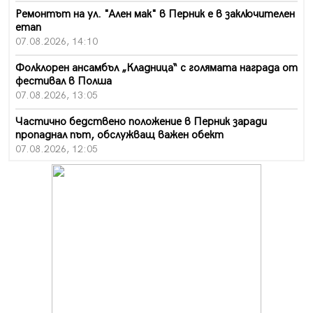
Ремонтът на ул. "Ален мак" в Перник е в заключителен
етап
07.08.2026, 14:10
Фолклорен ансамбъл „Кладница“ с голямата награда от
фестивал в Полша
07.08.2026, 13:05
Частично бедствено положение в Перник заради
пропаднал път, обслужващ важен обект
07.08.2026, 12:05
Да отговорим на жегите с филм под звездите днес и
утре
07.08.2026, 10:21
Първите крачки в помощ на пенсионерите в Перник,
вече са факт
07.08.2026, 09:18
Пак ограничават камионите по магистралите в петък
и неделя. Ето обходните маршрути
07.08.2026, 07:55