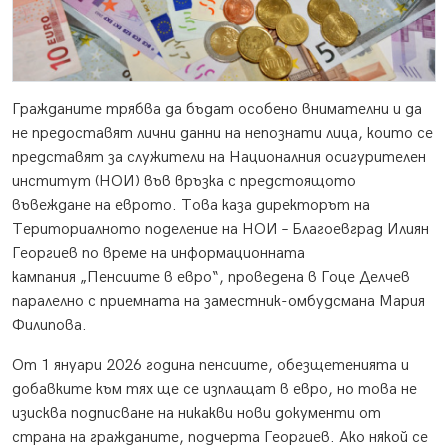
Гражданите трябва да бъдат особено внимателни и да
не предоставят лични данни на непознати лица, които се
представят за служители на Националния осигурителен
институт (НОИ) във връзка с предстоящото
въвеждане на еврото. Това каза директорът на
Териториалното поделение на НОИ – Благоевград Илиян
Георгиев по време на информационната
кампания „Пенсиите в евро“, проведена в Гоце Делчев
паралелно с приемната на заместник-омбудсмана Мария
Филипова.
От 1 януари 2026 година пенсиите, обезщетенията и
добавките към тях ще се изплащат в евро, но това не
изисква подписване на никакви нови документи от
страна на гражданите, подчерта Георгиев. Ако някой се