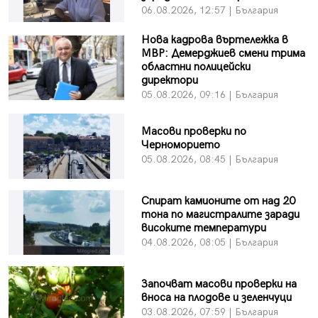
06.08.2026, 12:57 | България
Нова кадрова въртележка в
МВР: Демерджиев смени трима
областни полицейски
директори
05.08.2026, 09:16 | България
Масови проверки по
Черноморието
05.08.2026, 08:45 | България
Спират камионите от над 20
тона по магистралите заради
високите температури
04.08.2026, 08:05 | България
Започват масови проверки на
вноса на плодове и зеленчуци
03.08.2026, 07:59 | България