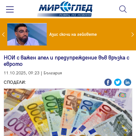
 До 90 часа месечно във фейсбук и инстаграм за непълнолетни
Азис скочи на гейовете
НОИ с важен апел и предупреждение във връзка с
еврото
11.10.2025, 09:23 | България
СПОДЕЛИ: