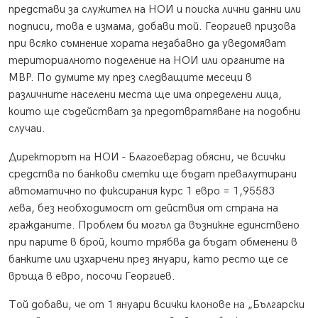
представи за служител на НОИ и поиска лични данни или
подписи, това е измама, добави той. Георгиев призова
при всяко съмнение хората незабавно да уведомяват
териториалното поделение на НОИ или органите на
МВР. По думите му през следващите месеци в
различните населени места ще има определени лица,
които ще съдействат за предотвратяване на подобни
случаи.
Директорът на НОИ - Благоевград обясни, че всички
средства по банкови сметки ще бъдат превалутирани
автоматично по фиксирания курс 1 евро = 1,95583
лева, без необходимост от действия от страна на
гражданите. Проблем би могъл да възникне единствено
при парите в брой, които трябва да бъдат обменени в
банките или изхарчени през януари, като ресто ще се
връща в евро, посочи Георгиев.
Той добави, че от 1 януари всички клонове на „Български