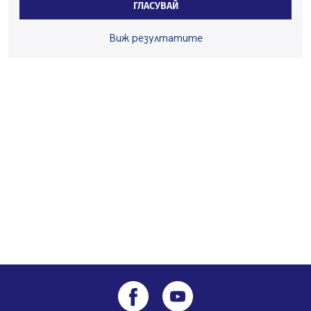
ГЛАСУВАЙ
05.08.2026, 10:03
Непълнолетни с електрически тротинетки
Виж резултатите
санкционирани при нощна проверка в Перник
05.08.2026, 10:00
По-малко тежки катастрофи в Пернишко от
началото на годината
05.08.2026, 09:30
Здравният министър Катя Ивкова и депутата от
Перник Мартин Жлябинков обходиха здравни
заведения в Перник
05.08.2026, 09:06