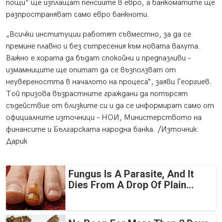
пощи“ ще изплащат пенсиите в евро, а банкоматите ще
разпространяват само евро банкноти.
„Всички институции работят съвместно, за да се
премине плавно и без сътресения към новата валута.
Важно е хората да бъдат спокойни и предпазливи –
измамниците ще опитат да се възползват от
неувереността в началото на процеса“, заяви Георгиев.
Той призова възрастните граждани да потърсят
съдействие от близките си и да се информират само от
официалните източници – НОИ, Министерството на
финансите и Българската народна банка. /Източник:
Дарик
Fungus Is A Parasite, And It
Dies From A Drop Of Plain...