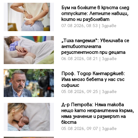
Бум на болките в кръста след
отпуските: Летните навици,
които ни разболяват
07.08.2026, 08:53 | Здраве
„Тиха пандемия“: Увеличава се
антибиотичната
резистентност при децата
06.08.2026, 08:21 | Здраве
Проф. Тодор Кантарджиев:
Има много бебета у нас със
сифилис
05.08.2026, 09:25 | Здраве
Д-р Петрова: Няма такова
нещо като нехранителна кърма,
няма значение и размерът на
бюста
05.08.2026, 09:07 | Здраве