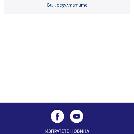
05.08.2026, 14:01
Виж резултатите
„Топлофикация Перник“ напредва с дигитализацията
на отчетния процес
05.08.2026, 11:48
Радев: Работи се усилено за спасяване на средствата
по Плана за справедлив преход за Стара Загора,
Кюстендил и Перник
05.08.2026, 11:34
ИЗПРАТЕТЕ НОВИНА