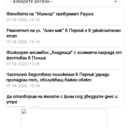
Феновете на "Миньор" превземат Разлог
07.08.2026, 14:52
Ремонтът на ул. "Ален мак" в Перник е в заключителен
етап
07.08.2026, 14:10
Фолклорен ансамбъл „Кладница“ с голямата награда от
фестивал в Полша
07.08.2026, 13:05
Частично бедствено положение в Перник заради
пропаднал път, обслужващ важен обект
07.08.2026, 12:05
Да отговорим на жегите с филм под звездите днес и
утре
07.08.2026, 10:21
Първите крачки в помощ на пенсионерите в Перник,
вече са факт