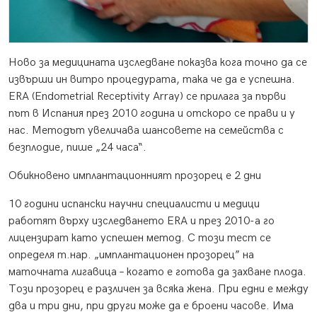
Ново за медицината изследване показва кога точно да се
извърши ин витро процедурата, така че да е успешна.
ERA (Endometrial Receptivity Array) се прилага за първи
път в Испания през 2010 година и отскоро се прави и у
нас. Методът увеличава шансовете на семейства с
безплодие, пише „24 часа“.
Обикновено имплантационният прозорец е 2 дни
10 години испански научни специалисти и медици
работят върху изследването ERA и през 2010-а го
лицензират като успешен метод. С този тест се
определя т.нар. „имплантационен прозорец” на
маточната лигавица – когато е готова да захване плода.
Този прозорец е различен за всяка жена. При едни е между
два и три дни, при други може да е броени часове. Има