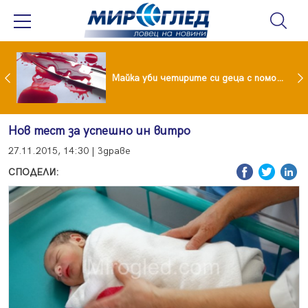
Проф.Кантарджиев: Пазете се от комарите и полово предаваните инфекции
Майка уби четирите си деца с помощта на баба им, след което се самоуби
Нов тест за успешно ин витро
27.11.2015, 14:30 | Здраве
СПОДЕЛИ: