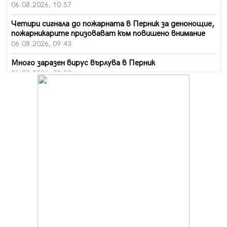
06.08.2026, 10:57
Четири сигнала до пожарната в Перник за денонощие,
пожарникарите призовават към повишено внимание
06.08.2026, 09:43
Много заразен вирус върлува в Перник
06.08.2026, 09:28
Проверки за спазване правилата за пожарна
безопасност по време на жътвената кампания в
Перник
06.08.2026, 07:51
Ето какви забавления ще има през август в Перник
06.08.2026, 00:48
Пернишки експерт за фишинг измамите:
Проверявайте съмнителните линкове в bezopasno.net
05.08.2026, 15:42
На 95 години почина Лиляна Десова
05.08.2026, 15:18