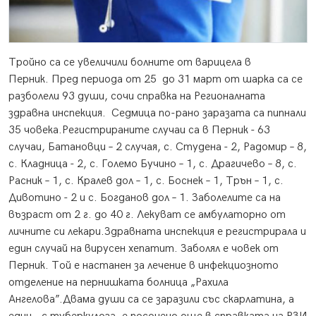
Тройно са се увеличили болните от варицела в
Перник.
Пред периода от 25 до 31 март от шарка са се
разболели 93 души, сочи справка на Регионалната
здравна инспекция. Седмица по-рано заразата са пипнали
35 човека.Регистрираните случаи са в Перник - 63
случаи, Батановци – 2 случая, с. Студена - 2, Радомир – 8,
с. Кладница - 2, с. Големо Бучино – 1, с. Драгичево – 8, с.
Расник – 1, с. Кралев дол – 1, с. Боснек – 1, Трън – 1, с.
Дивотино - 2 и с. Богданов дол – 1. Заболелите са на
възраст от 2 г. до 40 г. Лекуват се амбулаторно от
личните си лекари.Здравната инспекция е регистрирала и
един случай на вирусен хепатит. Заболял е човек от
Перник. Той е настанен за лечение в инфекциозното
отделение на пернишката болница „Рахила
Ангелова”.Двама души са се заразили със скарлатина, а