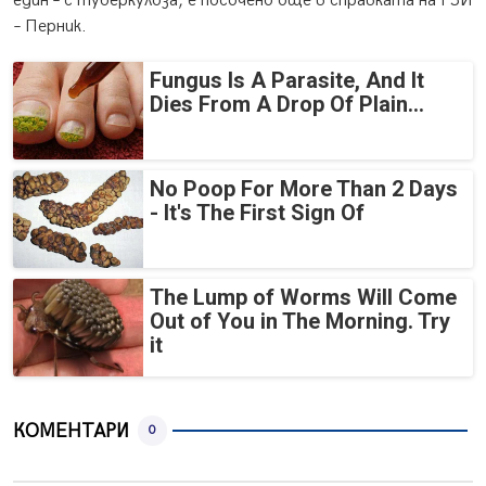
един – с туберкулоза, е посочено още в справката на РЗИ
– Перник.
Fungus Is A Parasite, And It
Dies From A Drop Of Plain...
No Poop For More Than 2 Days
- It's The First Sign Of
The Lump of Worms Will Come
Out of You in The Morning. Try
it
КОМЕНТАРИ
0