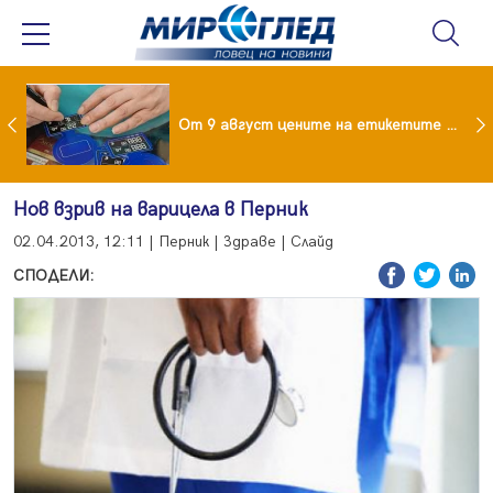
 за изграждане на 13-етажна "мегаджамия" разгневи жителите на Лондон
От 9 август цените на етикетите само в евро
Нов взрив на варицела в Перник
02.04.2013, 12:11 | Перник | Здраве | Слайд
СПОДЕЛИ: