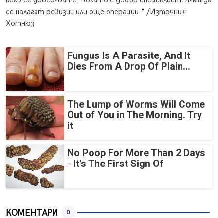
кого се доверявате. Когато е добър специалист, няма да
се налагат ревизии или още операции." /Източник:
Хотнюз
Fungus Is A Parasite, And It
Dies From A Drop Of Plain...
The Lump of Worms Will Come
Out of You in The Morning. Try
it
No Poop For More Than 2 Days
- It's The First Sign Of
КОМЕНТАРИ
0