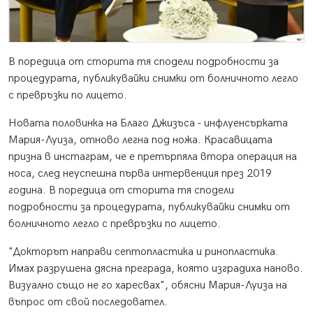
В поредица от сторита тя сподели подробности за
процедурата, публикувайки снимки от болничното легло
с превръзки по лицето.
Новата половинка на Благо Джизъса - инфлуенсърката
Мария-Луиза, отново легна под ножа. Красавицата
призна в инстаграм, че е претърпяла втора операция на
носа, след неуспешна първа интервенция през 2019
година. В поредица от сторита тя сподели
подробности за процедурата, публикувайки снимки от
болничното легло с превръзки по лицето.
"Докторът направи септопластика и ринопластика.
Имах разрушена дясна преграда, която изградиха наново.
Визуално също не го харесвах", обясни Мария-Луиза на
въпрос от свой последовател.