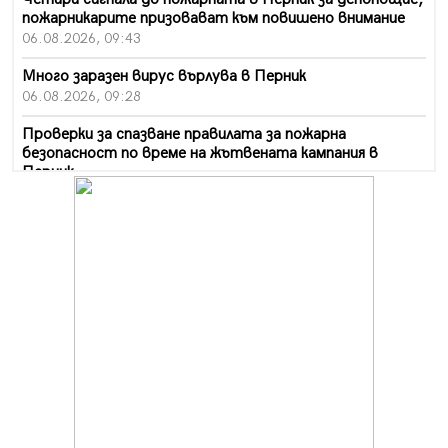
пожарникарите призовават към повишено внимание
06.08.2026, 09:43
Много заразен вирус върлува в Перник
06.08.2026, 09:28
Проверки за спазване правилата за пожарна
безопасност по време на жътвената кампания в
Перник
06.08.2026, 07:51
Ето какви забавления ще има през август в Перник
06.08.2026, 00:48
Пернишки експерт за фишинг измамите:
Проверявайте съмнителните линкове в bezopasno.net
05.08.2026, 15:42
На 95 години почина Лиляна Десова
05.08.2026, 15:18
Радев: Работи се активно за запазването на
средствата по Плана за справедлив преход за