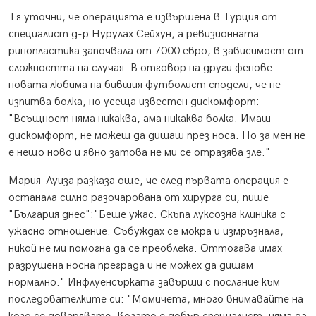
Тя уточни, че операцията е извършена в Турция от
специалист д-р Нурулах Сейхун, а ревизионната
ринопластика започвала от 7000 евро, в зависимост от
сложността на случая. В отговор на други фенове
новата любима на бившия футболист сподели, че не
изпитва болка, но усеща известен дискомфорт:
"Всъщност няма никаква, ама никаква болка. Имаш
дискомфорт, не можеш да дишаш през носа. Но за мен не
е нещо ново и явно затова не ми се отразява зле."
Мария-Луиза разказа още, че след първата операция е
останала силно разочарована от хирурга си, пише
"България днес":"Беше ужас. Скъпа луксозна клиника с
ужасно отношение. Събуждах се мокра и измръзнала,
никой не ми помогна да се преоблека. Оттогава имах
разрушена носна преграда и не можех да дишам
нормално." Инфлуенсърката завърши с послание към
последователките си: "Момичета, много внимавайте на