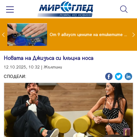
 за изграждане на 13-етажна "мегаджамия" разгневи жителите на Лондон
От 9 август цените на етикетите само в евро
Новата на Джизъса си клъцна носа
12.10.2025, 10:32 | Жълтини
СПОДЕЛИ: