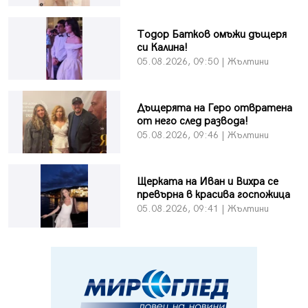
Тодор Батков омъжи дъщеря
си Калина!
05.08.2026, 09:50 | Жълтини
Дъщерята на Геро отвратена
от него след развода!
05.08.2026, 09:46 | Жълтини
Щерката на Иван и Вихра се
превърна в красива госпожица
05.08.2026, 09:41 | Жълтини