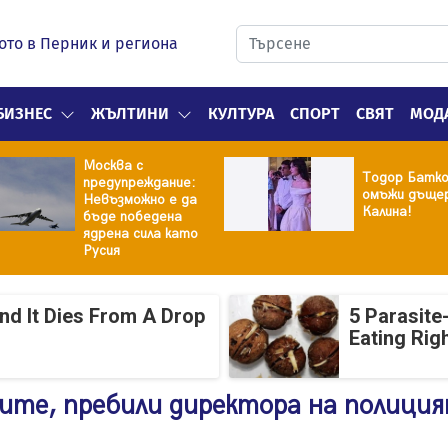
ото в Перник и региона
БИЗНЕС
ЖЪЛТИНИ
КУЛТУРА
СПОРТ
СВЯТ
МОД
Москва с
Тодор Батк
предупреждание:
омъжи дъщер
Невъзможно е да
Калина!
бъде победена
ядрена сила като
Русия
And It Dies From A Drop
5 Parasite
Eating Rig
ите, пребили директора на полици