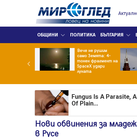
Актуалн
ОБЩИНИ
ПОЛИТИКА
БЪЛГАРИЯ
Вече не рушим
ермарките в
само Земята: 4-
ция свалят
тонен фрагмент на
ите на храните
SpaceX удари
луната
Fungus Is A Parasite, 
Of Plain...
Нови обвинения за младеж
в Русе