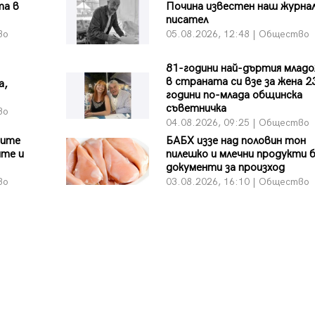
та в
Почина известен наш журна
писател
во
05.08.2026, 12:48 | Общество
81-години най-дъртия млад
в страната си взе за жена 2
а,
години по-млада общинска
съветничка
во
04.08.2026, 09:25 | Общество
вите
БАБХ иззе над половин тон
ите и
пилешко и млечни продукти 
документи за произход
во
03.08.2026, 16:10 | Общество