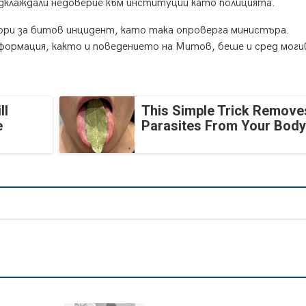
пдклаждали недоверие към институции като полицията.
ори за битов инцидент, като така опроверга министъра.
формация, както и поведението на Митов, беше и сред мог
ll
This Simple Trick Removes
e
Parasites From Your Body