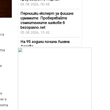
06.08.2026, 00:48
Пернишки експерт за фишинг
измамите: Проверявайте
съмнителните линкове в
bezopasno.net
05.08.2026, 15:42
 са
На 95 години почина Лиляна
Десова
ата
05.08.2026, 15:18
Радев: Работи се активно за
запазването на средствата по
е
Плана за справедлив преход за
въглищните райони
05.08.2026, 14:57
Звезди от световна сцена в
се
Перник ще пеят на Пернишката
крепост
че е
05.08.2026, 14:01
дента