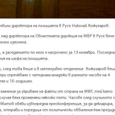
ебили директора на полицията в Русе Николай Кожухаров.
 над директора на Областната дирекция на МВР в Русе вече
ълно изяснена.
, а заседанието по него е насрочено за 13 ноември. Последн
ия на шефа на полицията.
 след това беше и в интензивно отделение. Кожухаров беш
ри спречкване с четирима младежи в ранните часове на 4
тях и 15-годишен.
ъмнения за укриване на факти от страна на МВР, тъй като
учая бяха променяни няколко пъти. Часове след случилото 
тов обяви извънредна пресконференция, за да декларира, 
 отправи и поредица от политически обвинения към прези