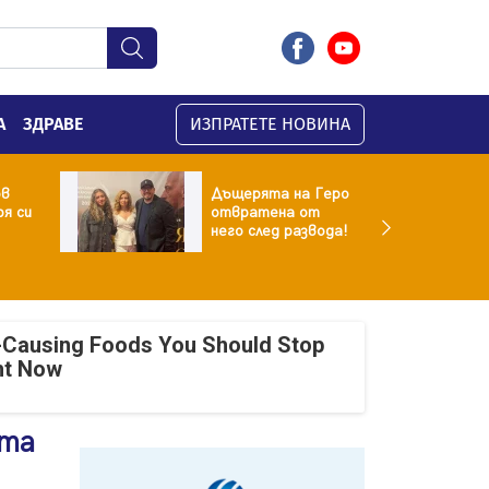
А
ЗДРАВЕ
ИЗПРАТЕТЕ НОВИНА
ов
Дъщерята на Геро
я си
отвратена от
него след развода!
-Causing Foods You Should Stop
ht Now
ята