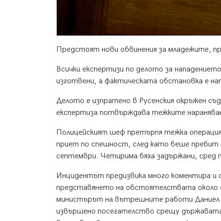
Предстоят нови обвинения за младежите, пр
Всички експертизи по делото за нападението
изготвени, а фактическата обстановка е нап
Делото е изпратено в Русенския окръжен съд
експертиза потвърждава тежките нараняван
Полицейският шеф претърпя тежка операция,
приет по спешност, след като беше пребит п
септември. Четирима бяха задържани, сред 
Инцидентът предизвика много коментира и с
представянето на обстоятелствата около сл
министърът на вътрешните работи Даниел Ми
извършено посегателство срещу държавата,