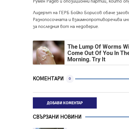
Румен Радев и опозиционни партии, които о
Лидерът на ГЕРБ Бойко Борисов обаче загов
Разнопосочната и взаимнопротиворечива ин
за последния вот на недоверие.
The Lump Of Worms Wi
Come Out Of You In Th
Morning. Try It
КОМЕНТАРИ
0
ДОБАВИ КОМЕНТАР
СВЪРЗАНИ НОВИНИ