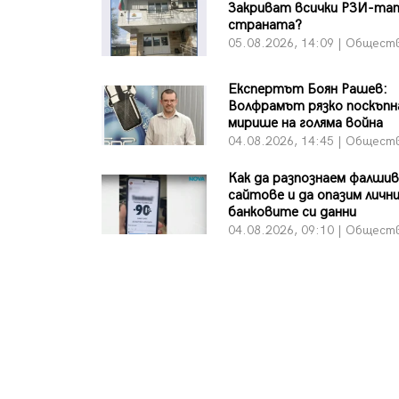
Закриват всички РЗИ-та
страната?
05.08.2026, 14:09 | Общест
Експертът Боян Рашев:
Волфрамът рязко поскъпн
мирише на голяма война
04.08.2026, 14:45 | Общест
Как да разпознаем фалши
сайтове и да опазим личн
банковите си данни
04.08.2026, 09:10 | Общест