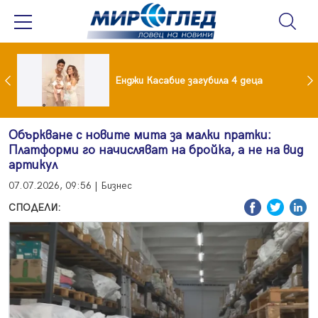
Край на приказката! Брадърите Стефан и Сияна се разделиха с гръм и трясък
Енджи Касабие загубила 4 деца
Объркване с новите мита за малки пратки:
Платформи го начисляват на бройка, а не на вид
артикул
07.07.2026, 09:56 | Бизнес
СПОДЕЛИ: