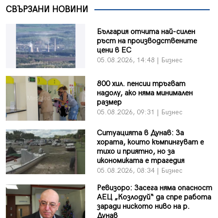
СВЪРЗАНИ НОВИНИ
България отчита най-силен
ръст на производствените
цени в ЕС
05.08.2026, 14:48 | Бизнес
800 хил. пенсии тръгват
надолу, ако няма минимален
размер
05.08.2026, 09:31 | Бизнес
Ситуацията в Дунав: За
хората, които къмпингуват е
тихо и приятно, но за
икономиката е трагедия
05.08.2026, 08:34 | Бизнес
Ревизоро: Засега няма опасност
АЕЦ „Козлодуй“ да спре работа
заради ниското ниво на р.
Дунав