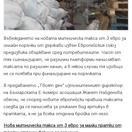
Въвеждането на новата митническа такса от 3 евро за
онлайн поръчки от държави извън Европейския съюз
предизвика объркване сред потребителите. Част от
тях сигнализират, че различни платформи начисляват
таксата по различен начин, а в някои случаи тя изобщо
не се появява при финализиране на поръчката.
В предаването „Твоят ден“ изпълнителният директор
на Българската Е-комерс асоциация Жанет Найденова
обясни, че според новите европейски правила таксата
следва да се начислява за уникален вид артикул в
пратката, а не за всяка отделна бройка от него.
Нова митническа такса от 3 евро за малки пратки от