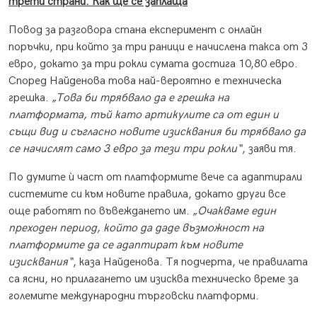
трети страни: Как ще се заплаща
Повод за разговора стана експеримент с онлайн
поръчки, при който за три раници е начислена такса от 3
евро, докато за три рокли сумата достига 10,80 евро.
Според Найденова това най-вероятно е техническа
грешка.
„Това би трябвало да е грешка на
платформата, тъй като артикулите са от един и
същи вид и съгласно новите изисквания би трябвало да
се начислят само 3 евро за тези три рокли“
, заяви тя.
По думите ѝ част от платформите вече са адаптирали
системите си към новите правила, докато други все
още работят по въвеждането им.
„Очакваме един
преходен период, който да даде възможност на
платформите да се адаптират към новите
изисквания“
, каза Найденова. Тя подчерта, че правилата
са ясни, но прилагането им изисква техническо време за
големите международни търговски платформи.