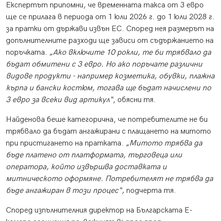
Експертът припомни, че временната такса от 3 евро
ще се прилага в периода от 1 юли 2026 г. до 1 юли 2028 г.
за пратки от държави извън ЕС. Според нея размерът на
допълнителните разходи ще зависи от съдържанието на
поръчката.
„Ако включите 10 рокли, те би трябвало да
бъдат обмитени с 3 евро. Но ако поръчате различни
видове продукти - например козметика, обувки, плажна
кърпа и бански костюм, тогава ще бъдат начислени по
3 евро за всеки вид артикул“
, обясни тя.
Найденова беше категорична, че потребителите не би
трябвало да бъдат ангажирани с плащането на митото
при пристигането на пратката.
„Митото трябва да
бъде платено от платформата, търговеца или
оператора, който извършва доставката и
митническото оформяне. Потребителят не трябва да
бъде ангажиран в този процес“,
подчерта тя.
Според изпълнителния директор на Българската Е-