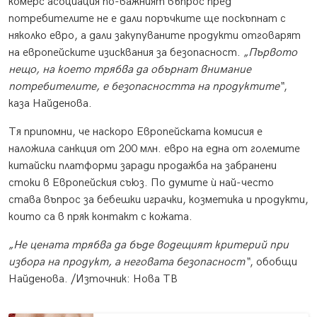
комерс асоциация по-важният въпрос пред
потребителите не е дали поръчките ще поскъпнат с
няколко евро, а дали закупуваните продукти отговарят
на европейските изисквания за безопасност.
„Първото
нещо, на което трябва да обърнат внимание
потребителите, е безопасността на продуктите“
,
каза Найденова.
Тя припомни, че наскоро Европейската комисия е
наложила санкция от 200 млн. евро на една от големите
китайски платформи заради продажба на забранени
стоки в Европейския съюз. По думите ѝ най-често
става въпрос за бебешки играчки, козметика и продукти,
които са в пряк контакт с кожата.
„Не цената трябва да бъде водещият критерий при
избора на продукт, а неговата безопасност“
, обобщи
Найденова. /Източник: Нова ТВ