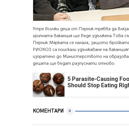
Утре всички деца от Перник трябва да вляза
грипната ваканция ще бъде удължена.
Това съ
Перник.Мярката се налага, защото бройката 
РИОКОЗ са поискали удължаване на ваканция
изпратено до Министерството на образован
децата ще бъдат разпуснати отново.
5 Parasite-Causing Fo
Should Stop Eating Ri
КОМЕНТАРИ
0