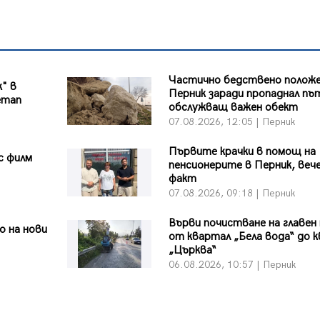
Частично бедствено положе
к" в
Перник заради пропаднал пъ
етап
обслужващ важен обект
07.08.2026, 12:05 | Перник
Първите крачки в помощ на
с филм
пенсионерите в Перник, вече
факт
07.08.2026, 09:18 | Перник
Върви почистване на главен
 на нови
от квартал „Бела вода“ до к
„Църква“
06.08.2026, 10:57 | Перник