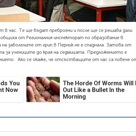
т в час. Те ще бъдат преброени и после ще се решава дали
общиха от Регионалния инспекторат по образование в
на заболелите от грип в Перник не е спаднала. Затова от
та за учениците до края на седмицата. Предложението е
ието. Ако се окаже, че отсъстващите от час са повече о
ods You
The Horde Of Worms Will 
ght Now
Out Like a Bullet In the
Morning