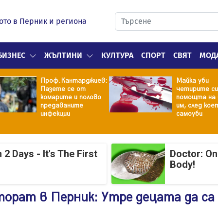
ото в Перник и региона
БИЗНЕС
ЖЪЛТИНИ
КУЛТУРА
СПОРТ
СВЯТ
МОД
Проф.Кантарджиев:
Майка уби
Пазете се от
четирите си
комарите и полово
помощта на 
предаваните
им, след кое
инфекции
самоуби
 Days - It's The First
Doctor: On
Body!
орат в Перник: Утре децата да са