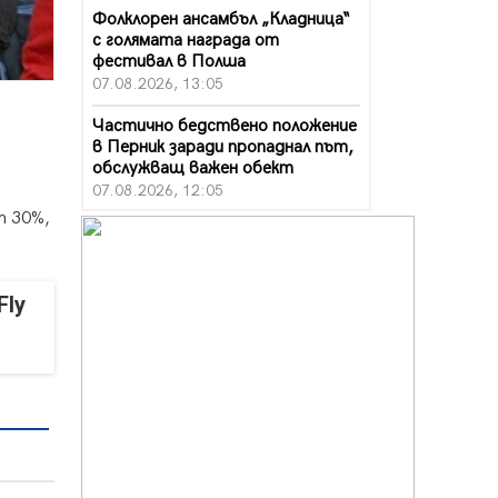
Фолклорен ансамбъл „Кладница“
с голямата награда от
фестивал в Полша
07.08.2026, 13:05
Частично бедствено положение
в Перник заради пропаднал път,
обслужващ важен обект
07.08.2026, 12:05
т 30%,
Да отговорим на жегите с филм
под звездите днес и утре
07.08.2026, 10:21
Fly
Първите крачки в помощ на
пенсионерите в Перник, вече са
факт
07.08.2026, 09:18
Пак ограничават камионите по
магистралите в петък и неделя.
Ето обходните маршрути
07.08.2026, 07:55