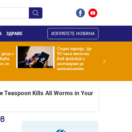
А
ЗДРАВЕ
ИЗПРАТЕТЕ НОВИНА
Съдия нареди: До
 деца с
90 часа месечно
баба
във фейсбук и
то се
инстаграм за
непълнолетни
e Teaspoon Kills All Worms in Your
 в