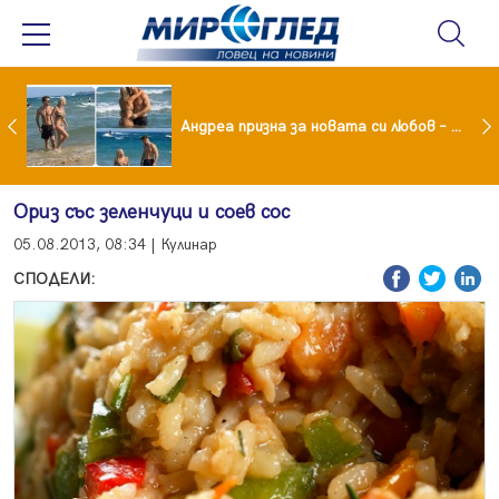
Драма вместо щастие: Звезда от "Татковци" е в болница с високорискова бременност
Андреа призна за новата си любов – руснакът Игор
Ориз със зеленчуци и соев сос
05.08.2013, 08:34 | Кулинар
СПОДЕЛИ: