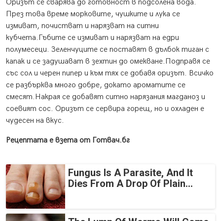
Оризът се сварява до готовност в подсолена вода.
През това време морковите, чушките и лука се
измиват, почистват и нарязват на ситни
кубчета.Гъбите се измиват и нарязват на едри
полумесеци. Зеленчуците се поставят в дълбок тиган с
капак и се задушават в зехтин до омекване.Подправя се
със сол и черен пипер и към тях се добавя оризът. Всичко
се разбърква много добре, докато ароматите се
смесят.Накрая се добавят ситно нарязания магданоз и
соевият сос. Оризът се сервира горещ, но и охладен е
чудесен на вкус.
Рецептата е взета от Готвач.бг
Fungus Is A Parasite, And It
Dies From A Drop Of Plain...