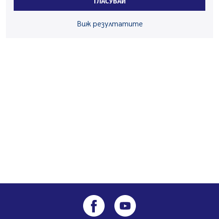
ГЛАСУВАЙ
05.08.2026, 15:18
Радев: Работи се активно за запазването на
Виж резултатите
средствата по Плана за справедлив преход за
въглищните райони
05.08.2026, 14:57
Звезди от световна сцена в Перник ще пеят на
Пернишката крепост
05.08.2026, 14:01