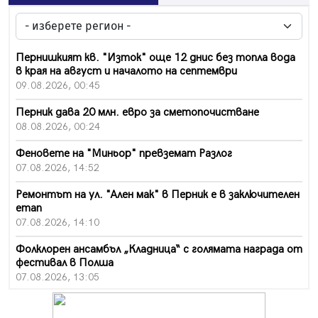
Пернишкият кв. "Изток" още 12 днис без топла вода
в края на август и началото на септември
09.08.2026, 00:45
Перник дава 20 млн. евро за сметопочистване
08.08.2026, 00:24
Феновете на "Миньор" превземат Разлог
07.08.2026, 14:52
Ремонтът на ул. "Ален мак" в Перник е в заключителен
етап
07.08.2026, 14:10
Фолклорен ансамбъл „Кладница“ с голямата награда от
фестивал в Полша
07.08.2026, 13:05
Частично бедствено положение в Перник заради
пропаднал път, обслужващ важен обект