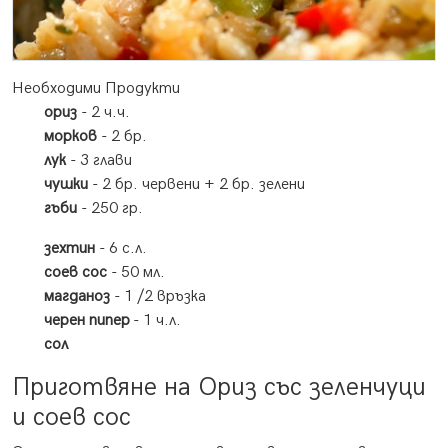
Необходими Продукти
ориз
- 2 ч.ч.
морков
- 2 бр.
лук
- 3 глави
чушки
- 2 бр. червени + 2 бр. зелени
гъби
- 250 гр.
зехтин
- 6 с.л.
соев сос
- 50 мл.
магданоз
- 1 /2 връзка
черен пипер
- 1 ч.л.
сол
Приготвяне на Ориз със зеленчуци
и соев сос