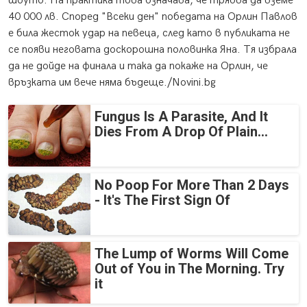
шоуто. На практика това означава, че трябва да вземе
40 000 лв. Според "Всеки ден" победата на Орлин Павлов
е била жесток удар на певеца, след като в публиката не
се появи неговата доскорошна половинка Яна. Тя избрала
да не дойде на финала и така да покаже на Орлин, че
връзката им вече няма бъдеще./Novini.bg
Fungus Is A Parasite, And It
Dies From A Drop Of Plain...
No Poop For More Than 2 Days
- It's The First Sign Of
The Lump of Worms Will Come
Out of You in The Morning. Try
it