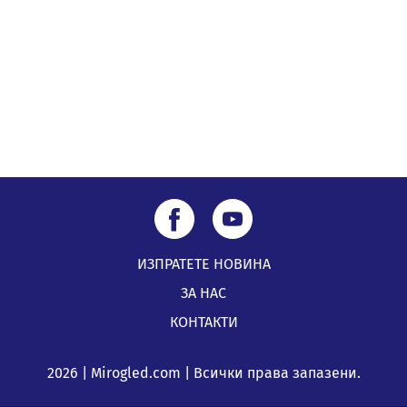
05.08.2026, 09:06
Извънредният и пълномощен посланик на Иран на
посещение в музея в Перник
05.08.2026, 09:02
ИЗПРАТЕТЕ НОВИНА
ЗА НАС
КОНТАКТИ
2026 | Mirogled.com | Всички права запазени.