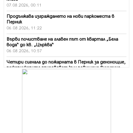
07.08.2026, 00:11
Продължава изграждането на нови паркоместа в
Перник
06.08.2026, 11:22
Върви почистване на главен път от квартал „Бела
вода“ до кв. „Църква“
06.08.2026, 10:57
Четири сигнала до пожарната в Перник за денонощие,
пожарникарите призовават към повишено внимание
06.08.2026, 09:43
Много заразен вирус върлува в Перник
06.08.2026, 09:28
Проверки за спазване правилата за пожарна
безопасност по време на жътвената кампания в
Перник
06.08.2026, 07:51
Ето какви забавления ще има през август в Перник