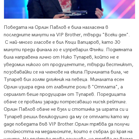
Победата на Орлин Павлов е била нагласена в
последните минути на VIP Brother, твърди "Всеки ден".
С най-много гласове е бил Къци Вапцаров, като 30
минути преди финала го е изпреварил Фънки. Подмяната
била направена лично от Нико Тупарев, който не е
уведомил никого от продуцентите, твърди вестникът,
позовавайки се на членове на екипа.
Причината била, че
Тупарев бил голям длъжник на певеца. Миналата есен
Орлин изигра една от главните роли в "Отплата", а
сериалът беше продуциран от Тупарев. Поредицата
обаче се провали заради потресаващо нисък рейтинг.
Орлин Павлов обаче не взел и стотинка за играта си и
Тупарев решил великодушно да му се отплати като му
даде победата във VIP Brother.Орлин трябва да получи
стойността на медальоните, които е събрал до края на