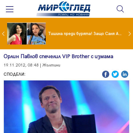
От 9 август цените на етикетите само в евро
Тишина преди бурята! Защо Саня Армутлиева продължава да мълчи за раздялата с Дара?
Орлин Павлов спечелил VIP Brother с измама
19.11.2012, 08:48 | Жълтини
СПОДЕЛИ: