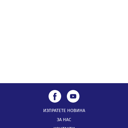
посещение в музея в Перник
05.08.2026, 09:02
Млади мъже от Перник в инициатива „Перник
подкрепя своите пенсионери“
05.08.2026, 08:57
5 случая на хепатит от началото на юли до сега в
Перник
05.08.2026, 00:32
ИЗПРАТЕТЕ НОВИНА
ЗА НАС