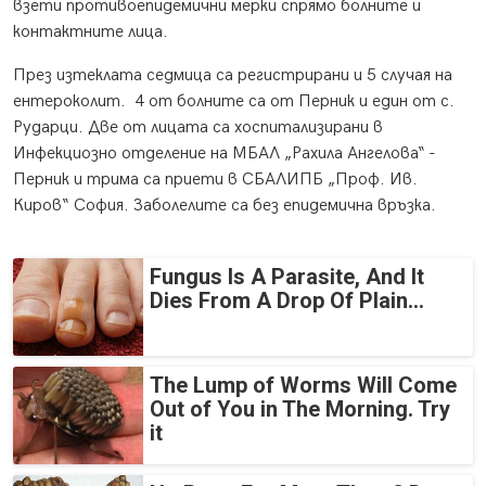
взети противоепидемични мерки спрямо болните и
контактните лица.
През изтеклата седмица са регистрирани и 5 случая на
ентероколит. 4 от болните са от Перник и един от с.
Рударци. Две от лицата са хоспитализирани в
Инфекциозно отделение на МБАЛ „Рахила Ангелова“ -
Перник и трима са приети в СБАЛИПБ „Проф. Ив.
Киров“ София. Заболелите са без епидемична връзка.
Fungus Is A Parasite, And It
Dies From A Drop Of Plain...
The Lump of Worms Will Come
Out of You in The Morning. Try
it