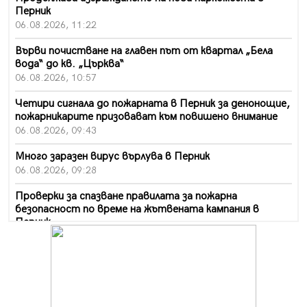
Перник
06.08.2026, 11:22
Върви почистване на главен път от квартал „Бела
вода“ до кв. „Църква“
06.08.2026, 10:57
Четири сигнала до пожарната в Перник за денонощие,
пожарникарите призовават към повишено внимание
06.08.2026, 09:43
Много заразен вирус върлува в Перник
06.08.2026, 09:28
Проверки за спазване правилата за пожарна
безопасност по време на жътвената кампания в
Перник
06.08.2026, 07:51
Ето какви забавления ще има през август в Перник
06.08.2026, 00:48
Пернишки експерт за фишинг измамите: