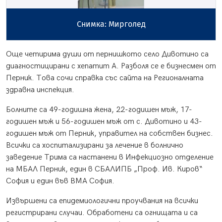
Снимка: Мирголед
Още четирима души от пернишкото село Дивотино са
диагностицирани с хепатит А. Разболя се е бизнесмен от
Перник. Това сочи справка със сайта на Регионалната
здравна инспекция.
Болните са 49-годишна жена, 22-годишен мъж, 17-
годишен мъж и 56-годишен мъж от с. Дивотино и 43-
годишен мъж от Перник, управител на собствен бизнес.
Всички са хоспитализирани за лечение в болнично
заведение Трима са настанени в Инфекциозно отделение
на МБАЛ Перник, един в СБАЛИПБ „Проф. Ив. Киров“
София и един във ВМА София.
Извършени са епидемиологични проучвания на всички
регистрирани случаи. Обработени са огнищата и са