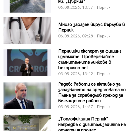
кв. „Църква“
06.08.2026, 10:57 | Перник
Много заразен вирус върлува в
Перник
06.08.2026, 09:28 | Перник
Пернишки експерт за фишинг
измамите: Проверявайте
съмнителните линкове в
bezopasno.net
05.08.2026, 15:42 | Перник
Радев: Работи се активно за
запазването на средствата по
Плана за справедлив преход за
въглищните райони
05.08.2026, 14:57 | Перник
„Топлофикация Перник“
напредва с дигитализацията на
отчетния процес