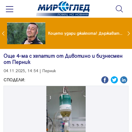
преди бурята! Защо Саня Армутлиева продължава да мълчи за раздялата с Дара?
Коцето удари джакпота! Държавата му плаща 95 000 евро
Още 4-ма с хепатит от Дивотино и бизнесмен
от Перник
04.11.2025, 14:54 | Перник
СПОДЕЛИ: