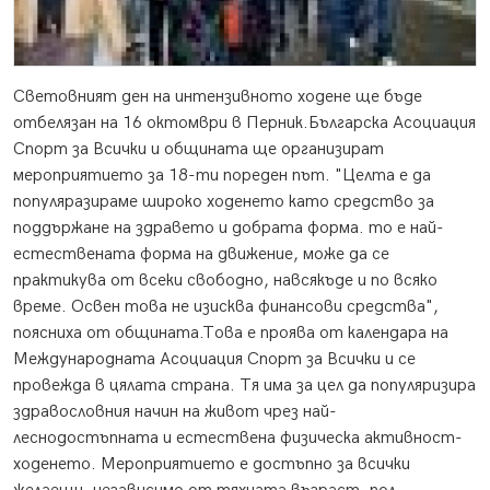
Световният ден на интензивното ходене ще бъде
отбелязан на 16 октомври в Перник.
Българска Асоциация
Спорт за Всички и общината ще организират
мероприятието за 18-ти пореден път. "Целта е да
популяразираме широко ходенето като средство за
поддържане на здравето и добрата форма. то е най-
естествената форма на движение, може да се
практикува от всеки свободно, навсякъде и по всяко
време. Освен това не изисква финансови средства",
поясниха от общината.Това е проява от календара на
Международната Асоциация Спорт за Всички и се
провежда в цялата страна. Тя има за цел да популяризира
здравословния начин на живот чрез най-
леснодостъпната и естествена физическа активност-
ходенето. Мероприятието е достъпно за всички