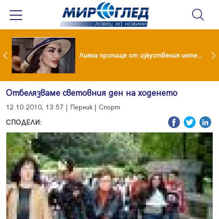
Популярен риалити герой заряза жена си заради друга
Лияна пропищя от изкуствения интелект
Отбелязваме световния ден на ходенето
12.10.2010, 13:57 | Перник | Спорт
СПОДЕЛИ: