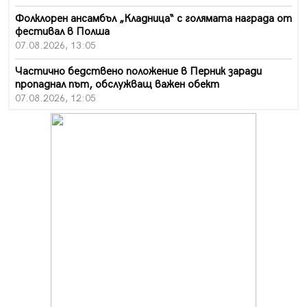
Фолклорен ансамбъл „Кладница“ с голямата награда от
фестивал в Полша
07.08.2026, 13:05
Частично бедствено положение в Перник заради
пропаднал път, обслужващ важен обект
07.08.2026, 12:05
Да отговорим на жегите с филм под звездите днес и
утре
07.08.2026, 10:21
Първите крачки в помощ на пенсионерите в Перник,
вече са факт
07.08.2026, 09:18
Пак ограничават камионите по магистралите в петък
и неделя. Ето обходните маршрути
07.08.2026, 07:55
Ето какво вдъхнови Здравка Евтимова за новата ѝ
книга