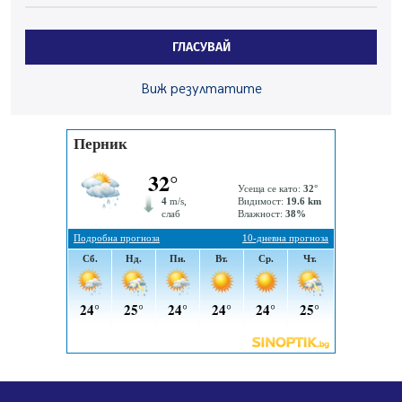
Радев: Работи се активно за запазването на
средствата по Плана за справедлив преход за
ГЛАСУВАЙ
въглищните райони
05.08.2026, 14:57
Виж резултатите
Звезди от световна сцена в Перник ще пеят на
Пернишката крепост
05.08.2026, 14:01
„Топлофикация Перник“ напредва с дигитализацията
на отчетния процес
05.08.2026, 11:48