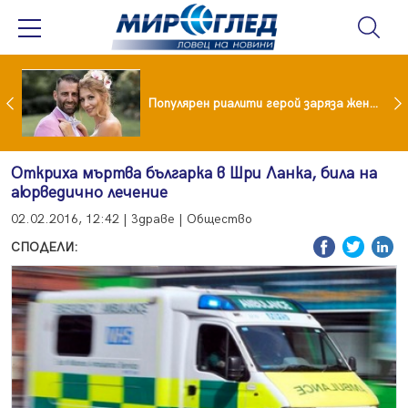
Водата от чешмата често е по-добра от бутилираната
Популярен риалити герой заряза жена си заради друга
Откриха мъртва българка в Шри Ланка, била на
аюрведично лечение
02.02.2016, 12:42 | Здраве | Общество
СПОДЕЛИ: