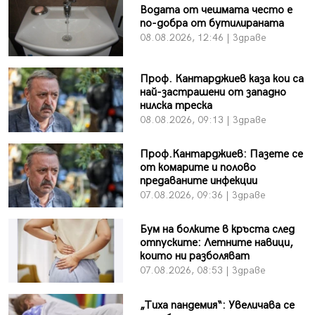
Водата от чешмата често е
по-добра от бутилираната
08.08.2026, 12:46 | Здраве
Проф. Кантарджиев каза кои са
най-застрашени от западно
нилска треска
08.08.2026, 09:13 | Здраве
Проф.Кантарджиев: Пазете се
от комарите и полово
предаваните инфекции
07.08.2026, 09:36 | Здраве
Бум на болките в кръста след
отпуските: Летните навици,
които ни разболяват
07.08.2026, 08:53 | Здраве
„Тиха пандемия“: Увеличава се