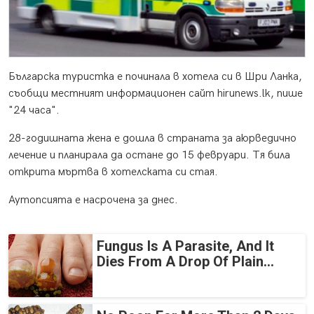
Българска туристка е починала в хотела си в Шри Ланка,
съобщи местният информационен сайт hirunews.lk, пише
"24 часа".
28-годишната жена е дошла в страната за аюрведично
лечение и планирала да остане до 15 февруари. Тя била
открита мъртва в хотелската си стая.
Аутопсията е насрочена за днес.
Fungus Is A Parasite, And It
Dies From A Drop Of Plain...