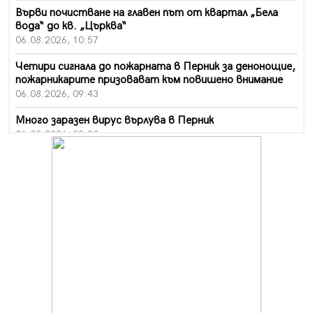
Върви почистване на главен път от квартал „Бела
вода“ до кв. „Църква“
06.08.2026, 10:57
Четири сигнала до пожарната в Перник за денонощие,
пожарникарите призовават към повишено внимание
06.08.2026, 09:43
Много заразен вирус върлува в Перник
06.08.2026, 09:28
Проверки за спазване правилата за пожарна
безопасност по време на жътвената кампания в
Перник
06.08.2026, 07:51
Ето какви забавления ще има през август в Перник
06.08.2026, 00:48
Пернишки експерт за фишинг измамите:
Проверявайте съмнителните линкове в bezopasno.net
05.08.2026, 15:42