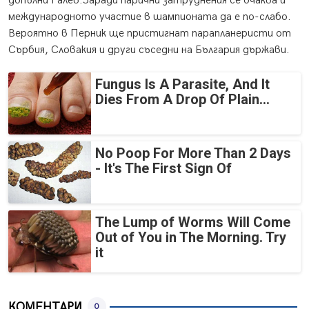
допълни Ралев.Заради парични затруднения се очаква и
международното участие в шампионата да е по-слабо.
Вероятно в Перник ще пристигнат парапланеристи от
Сърбия, Словакия и други съседни на България държави.
Fungus Is A Parasite, And It
Dies From A Drop Of Plain...
No Poop For More Than 2 Days
- It's The First Sign Of
The Lump of Worms Will Come
Out of You in The Morning. Try
it
КОМЕНТАРИ
0