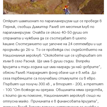
Открит шампионат по парапланеризъм ще се проведе в
Перник, съобщи Димитър Ралев от местния клуб по
парапланеризъм. Очаква се около 40-50 души от
страната и чужбина да се състезават в целто
кацане.
Състезанието ще започне на 24 септември и ще
продължи до 26-и. То се провежда със съдействието на
Националния аероклуб."Скоковете ще се извършват от
хълм в село Расник. Ще има 5 души съдии. Въпреки
кризата и тази година ще има награди за най-добрите",
обясни Ралев.Наградният фонд обаче ще е в лева. До
сега първенците са получавали стимулите си в евро.
Първият ще получи 300 лв., а вторият - 200, а третият
- 100."От всякъде ни орязаха. Общината няма средства,
с които да ни помогне, Националният аероклуб също ни
отпусна малко. Причината е в финансовата кризата",