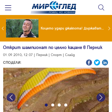
преди бурята! Защо Саня Армутлиева продължава да мълчи за раздялата с Дара?
Коцето удари джакпота! Държавата му плаща 95 000 евро
Открит шампионат по целно кацане в Перник
01.09.2010, 12:07 | Перник | Спорт | Слайд
СПОДЕЛИ:
Previous
Next