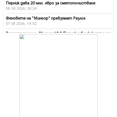
Перник дава 20 млн. евро за сметопочистване
08.08.2026, 00:24
Феновете на "Миньор" превземат Разлог
07.08.2026, 14:52
Ремонтът на ул. "Ален мак" в Перник е в заключителен
етап
07.08.2026, 14:10
Фолклорен ансамбъл „Кладница“ с голямата награда от
фестивал в Полша
07.08.2026, 13:05
Частично бедствено положение в Перник заради
пропаднал път, обслужващ важен обект
07.08.2026, 12:05
Да отговорим на жегите с филм под звездите днес и
утре
07.08.2026, 10:21
Първите крачки в помощ на пенсионерите в Перник,