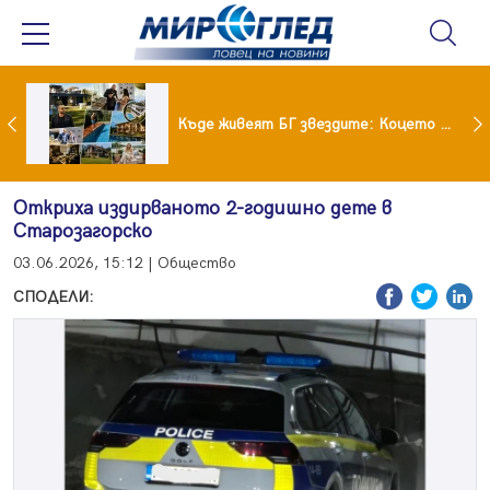
Ето го новият на Мартина от "Ергенът"
Къде живеят БГ звездите: Коцето с дворец, Лозанова с имение, Миро с дом за над 2 млн. евро
Откриха издирваното 2-годишно дете в
Старозагорско
03.06.2026, 15:12 | Общество
СПОДЕЛИ: