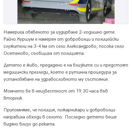
Намериха обявеното за издирване 2-годишно дете.
Райчо Куршум е намерен от доброволци и полицейски
служители на 3-4 км от село Александрово, посока село
Осетеново, съобщиха от полицията.
Детето е живо, предадено е на близките си и предстоят
медицински прегледи, което е рутинна процедура за
установяване на здравословното му състояние.
Момчето бе в неизвестност от 19:30 часа във
вторник.
Припомняме, че полиция, пожарникари и доброволци
направиха обходи в селото. Последно детето беше
видяно близо до реката.