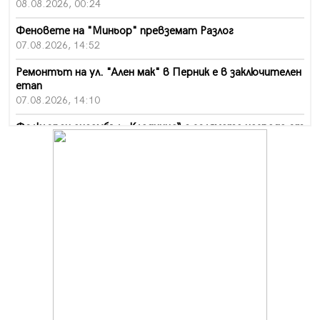
08.08.2026, 00:24
Феновете на "Миньор" превземат Разлог
07.08.2026, 14:52
Ремонтът на ул. "Ален мак" в Перник е в заключителен
етап
07.08.2026, 14:10
Фолклорен ансамбъл „Кладница“ с голямата награда от
фестивал в Полша
07.08.2026, 13:05
Частично бедствено положение в Перник заради
пропаднал път, обслужващ важен обект
07.08.2026, 12:05
Да отговорим на жегите с филм под звездите днес и
утре
07.08.2026, 10:21
Първите крачки в помощ на пенсионерите в Перник,
вече са факт