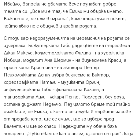
Ивайло, въпреки че двамата вече познават добре
телата си. „Все ми е тая, че Емили ми обърка името.
Важното е, че съм в играта“, коментира участникът,
който явно не е обидчив и грабна розата.
С този гаф недоразуменията на церемония на розата се
изчерпаха. Бижутерката Габи даде цвете на търговеца
Джан Микеле, козметоложката Филипа – на художника
Йовица, моделът Ана Шермин – на бизнесмена Краси, а
юристката Кристина – на актьора Петър.
Психоложката Дениз избра бизнесмена Виктор,
хореографката Натали – музиканта Орлин,
инфлуенсърката Габи – финансиста Калоян, а
танцьорката Лили – лекаря Пенко. Последен, без роза,
остана диджеят Неделчо. Пез цялото време той тайно
очакваше, че Емили, с която се целува в първите часове
от предаването, ще се смили, ще го избере пред
Валентин и ще го спаси. Надеждите му обаче бяха
попарени. „Чувствам се като ангел, изгонен от рая“, каза