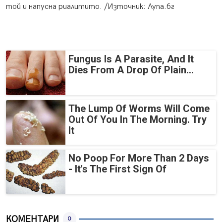
той и напусна риалитито. /Източник: Лупа.бг
Fungus Is A Parasite, And It
Dies From A Drop Of Plain...
The Lump Of Worms Will Come
Out Of You In The Morning. Try
It
No Poop For More Than 2 Days
- It's The First Sign Of
КОМЕНТАРИ
0