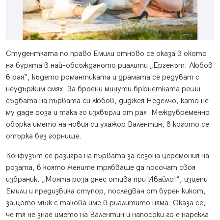
Студентката по право Емили отново се оказа в окото
на бурята в най-обсъжданото риалити „Ергенът: Любов
в рая“, където романтиката и драмата се редуват с
неудържим смях. За броени минути брюнетката реши
съдбата на първата си любов, диджея Неделчо, като не
му даде роза и така го изхвърли от рая. Междувременно
обърка името на новия си ухажор Валентин, в когото се
отърка без горнище.
Конфузът се разигра на първата за сезона церемония на
розата, в която жените трябваше да посочат своя
избраник. „Моята роза днес отива при Ивайло!“, изцепи
Емили и предизвика ступор, последван от бурен кикот,
защото мъж с такова име в риалитито няма. Оказа се,
че тя не знае името на Валентин и напосоки го е нарекла