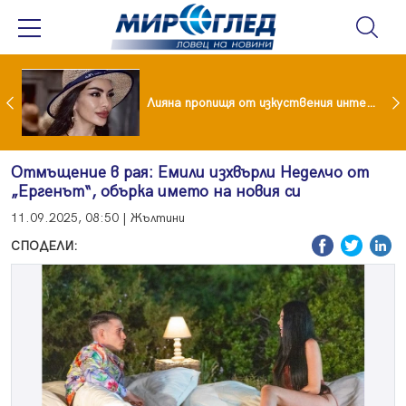
Популярен риалити герой заряза жена си заради друга
Лияна пропищя от изкуствения интелект
Отмъщение в рая: Емили изхвърли Неделчо от
„Ергенът“, обърка името на новия си
11.09.2025, 08:50 | Жълтини
СПОДЕЛИ: