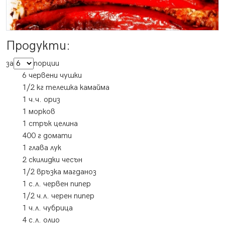
Продукти:
за
порции
6 червени чушки
1/2 кг телешка камайма
1 ч.ч. ориз
1 морков
1 стрък целина
400 г домати
1 глава лук
2 скилидки чесън
1/2 връзка магданоз
1 с.л. червен пипер
1/2 ч.л. черен пипер
1 ч.л. чубрица
4 с.л. олио