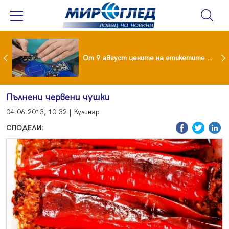
 за изграждане на 13-етажна "мегаджамия" разгневи жителите на Лондон
От 9 август цените на етикетите само в евро
Пълнени червени чушки
04.06.2013, 10:32 | Кулинар
СПОДЕЛИ: