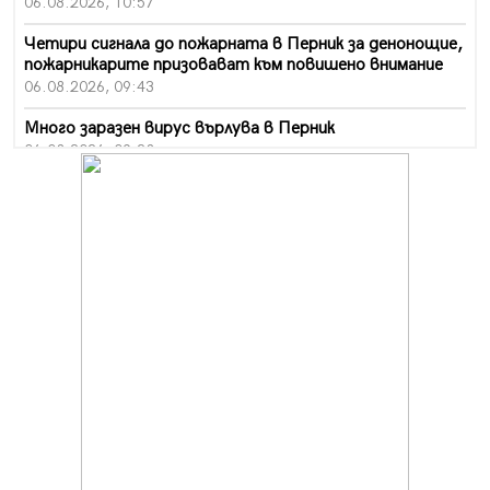
06.08.2026, 10:57
Четири сигнала до пожарната в Перник за денонощие,
пожарникарите призовават към повишено внимание
06.08.2026, 09:43
Много заразен вирус върлува в Перник
06.08.2026, 09:28
Проверки за спазване правилата за пожарна
безопасност по време на жътвената кампания в
Перник
06.08.2026, 07:51
Ето какви забавления ще има през август в Перник
06.08.2026, 00:48
Пернишки експерт за фишинг измамите:
Проверявайте съмнителните линкове в bezopasno.net
05.08.2026, 15:42
На 95 години почина Лиляна Десова
05.08.2026, 15:18