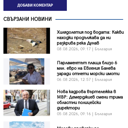
ДОБАВИ КОМЕНТАР
СВЪРЗАНИ НОВИНИ
Хилядолетия под водата: Какви
находки продължава да ни
разкрива река Дунав
08.08.2026, 09:17 | България
Парламентът плаща близо 6
млн. евро на Евгения Банева
заради отнети морски имоти
06.08.2026, 12:57 | България
Нова кадрова въртележка в
МВР: Демерджиев смени трима
областни полицейски
директори
05.08.2026, 09:16 | България