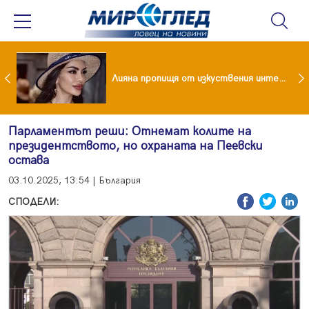
Популярен риалити герой заряза жена си заради друга
Лияна пропищя от изкуствения интелект
Парламентът реши: Отнемат колите на
президентството, но охраната на Пеевски
остава
03.10.2025, 13:54 | България
СПОДЕЛИ: