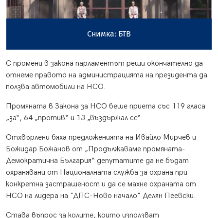
Снимка: БТВ
С промени в закона парламентът реши окончателно да
отнеме правото на администрацията на президента да
ползва автомобили на НСО.
Промяната в Закона за НСО беше приета със 119 гласа
„за“, 64 „против“ и 13 „въздържал се“.
Отхвърлени бяха предложенията на Ивайло Мирчев и
Божидар Божанов от „Продължаваме промяната-
Демократична България“ депутатите да не бъдат
охранявани от Националната служба за охрана при
конкретна застрашеност и да се махне охраната от
НСО на лидера на "ДПС-Ново начало" Делян Пеевски.
Става въпрос за колите, които използват