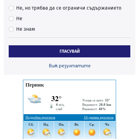
Проверявайте съмнителните линкове в bezopasno.net
Не, но трябва да се ограничи съдържанието
05.08.2026, 15:42
Не
На 95 години почина Лиляна Десова
Не знам
05.08.2026, 15:18
Радев: Работи се активно за запазването на
средствата по Плана за справедлив преход за
ГЛАСУВАЙ
въглищните райони
05.08.2026, 14:57
Виж резултатите
Звезди от световна сцена в Перник ще пеят на
Пернишката крепост
05.08.2026, 14:01
„Топлофикация Перник“ напредва с дигитализацията
на отчетния процес
05.08.2026, 11:48