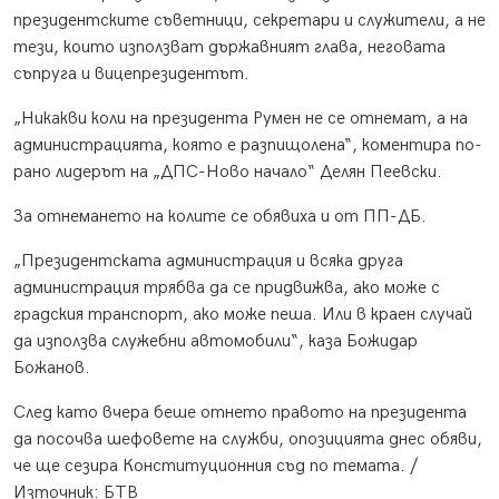
президентските съветници, секретари и служители, а не
тези, които използват държавният глава, неговата
съпруга и вицепрезидентът.
„Никакви коли на президента Румен не се отнемат, а на
администрацията, която е разпищолена“, коментира по-
рано лидерът на „ДПС-Ново начало“ Делян Пеевски.
За отнемането на колите се обявиха и от ПП-ДБ.
„Президентската администрация и всяка друга
администрация трябва да се придвижва, ако може с
градския транспорт, ако може пеша. Или в краен случай
да използва служебни автомобили“, каза Божидар
Божанов.
След като вчера беше отнето правото на президента
да посочва шефовете на служби, опозицията днес обяви,
че ще сезира Конституционния съд по темата. /
Източник: БТВ