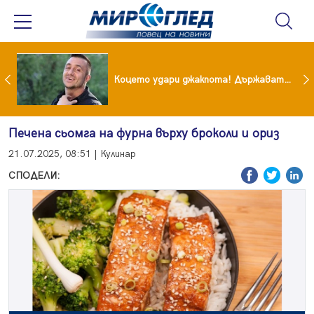
преди бурята! Защо Саня Армутлиева продължава да мълчи за раздялата с Дара?
Коцето удари джакпота! Държавата му плаща 95 000 евро
Печена сьомга на фурна върху броколи и ориз
21.07.2025, 08:51 | Кулинар
СПОДЕЛИ: