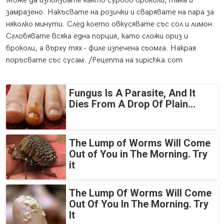
Може да използвате както сурово броколи, така и
замразено. Накъсвате на розички и сварявате на пара за
няколко минути. След което овкусявате със сол и лимон.
Сглобявате всяка една порция, като сложи ориз и
броколи, а върху тях - филе изпечена сьомга. Накрая
поръсвате със сусам. /Рецепта на supichka.com
Fungus Is A Parasite, And It
Dies From A Drop Of Plain...
The Lump of Worms Will Come
Out of You in The Morning. Try
it
The Lump Of Worms Will Come
Out Of You In The Morning. Try
It