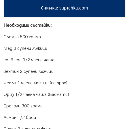
Снимка: supichka.com
Необходими съставки:
Сьомга 500 грама
Мед 3 супени лъжици
соев сос 1/2 чаена чаша
Зехтин 2 супени лъжици
Чесън 1 чаена лъжица (на прах)
Ориз 1/2 чаена чаша (Басмати)
Броколи 300 грама
Лимон 1/2 брой