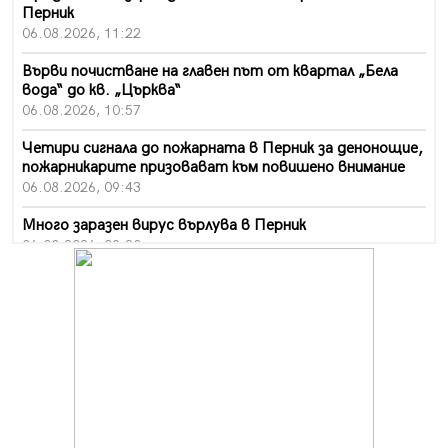
Перник
06.08.2026, 11:22
Върви почистване на главен път от квартал „Бела
вода“ до кв. „Църква“
06.08.2026, 10:57
Четири сигнала до пожарната в Перник за денонощие,
пожарникарите призовават към повишено внимание
06.08.2026, 09:43
Много заразен вирус върлува в Перник
06.08.2026, 09:28
Проверки за спазване правилата за пожарна
безопасност по време на жътвената кампания в
Перник
06.08.2026, 07:51
Ето какви забавления ще има през август в Перник
06.08.2026, 00:48
Пернишки експерт за фишинг измамите: