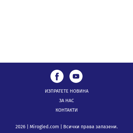
05.08.2026, 09:02
Млади мъже от Перник в инициатива „Перник
подкрепя своите пенсионери“
05.08.2026, 08:57
ИЗПРАТЕТЕ НОВИНА
ЗА НАС
КОНТАКТИ
2026 | Mirogled.com | Всички права запазени.