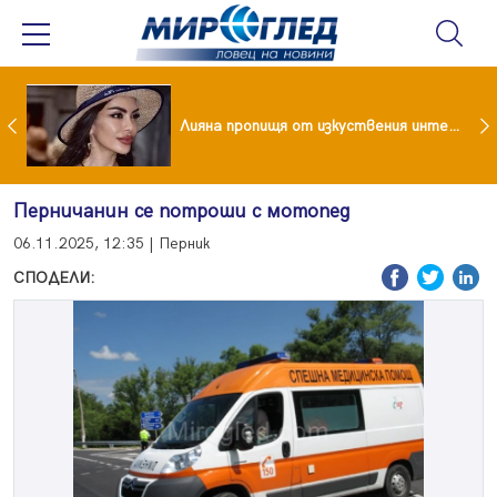
Популярен риалити герой заряза жена си заради друга
Лияна пропищя от изкуствения интелект
Перничанин се потроши с мотопед
06.11.2025, 12:35 | Перник
СПОДЕЛИ: