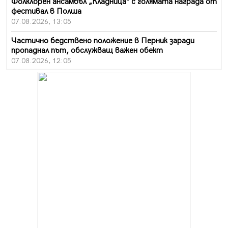
Фолклорен ансамбъл „Кладница“ с голямата награда от
фестивал в Полша
07.08.2026, 13:05
Частично бедствено положение в Перник заради
пропаднал път, обслужващ важен обект
07.08.2026, 12:05
Да отговорим на жегите с филм под звездите днес и
утре
07.08.2026, 10:21
Първите крачки в помощ на пенсионерите в Перник,
вече са факт
07.08.2026, 09:18
Пак ограничават камионите по магистралите в петък
и неделя. Ето обходните маршрути
07.08.2026, 07:55
Ето какво вдъхнови Здравка Евтимова за новата ѝ
книга
07.08.2026, 00:11