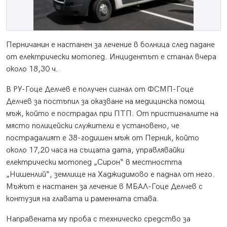
Перничанин е настанен за лечение в болница след падане
от електрически мотопед. Инцидентът е станал вчера
около 18,30 ч.
В РУ-Гоце Делчев е получен сигнал от ФСМП-Гоце
Делчев за постъпил за оказване на медицинска помощ
мъж, който е пострадал при ПТП. От пристигналите на
място полицейски служители е установено, че
пострадалият е 38-годишен мъж от Перник, който
около 17,20 часа на същата дата, управлявайки
електрически мотопед „Сирон“ в местността
„Нишенлий“, землище на Хаджидимово е паднал от него.
Мъжът е настанен за лечение в МБАЛ-Гоце Делчев с
контузия на главата и раменната става.
Направената му проба с техническо средство за