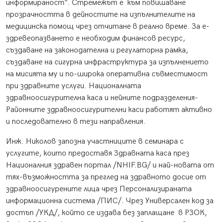
информираност”. Стремежът е
към повишаване
прозрачността в дейностите на изпълнителите на
медицинска помощ чрез отчитане в реално време. За е-
здревеопазването е необходим финансов ресурс,
създаване на законодателна и регулаторна рамка,
създаване на сигурна инфраструктура за изпълнението
на мисията му и по-широка оперативна съвместимост
при здравните услуги. Националната
здравноосигурителна каса и нейните подразделения-
Районните здравноосигурителни каси работят активно
и последователно в тези направления.
Инж. Николов запозна участниците в семинара с
услугите, които предоставя Здравната каса през
Националния здравен портал /NHIF.BG/ и най-новата от
тях-възможността за преглед на здравното досие от
здравноосигурените лица чрез Персонализираната
информационна система /ПИС/. Чрез Универсален код за
достъп /УКД/, който се издава без заплащане
в РЗОК,