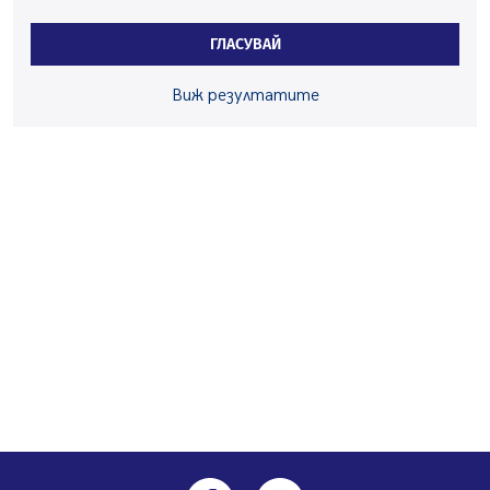
по Плана за справедлив преход за Стара Загора,
Кюстендил и Перник
ГЛАСУВАЙ
05.08.2026, 11:34
Вече няма чакащи с години за присъединяване към
Виж резултатите
мрежата на „ВиК“ в Перник
05.08.2026, 11:22
След сигнали: Санкции за шумни младежи и
предупреждения заради тормоз над жена в Перник
05.08.2026, 10:03
Непълнолетни с електрически тротинетки
санкционирани при нощна проверка в Перник
05.08.2026, 10:00