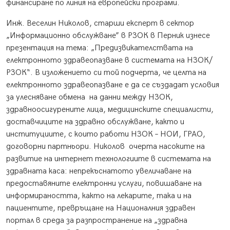
финансиране по линия на европейски програми.
Инж. Веселин Николов, старши експерт в сектор
„Информационно обслужване” в РЗОК в Перник изнесе
презентация на тема: „Предизвикателствата на
електронното здравеопазване в системата на НЗОК/
РЗОК“. В изложението си той подчерта, че целта на
електронното здравеопазване е да се създадат условия
за улесняване обмена
на данни между НЗОК,
здравноосигурените лица, медицинските специалисти,
доставчиците на здравно обслужване, както и
институциите, с които работи НЗОК – НОИ, ГРАО,
договорни партньори. Николов
очерта насоките на
развитие на интернет технологиите в системата на
здравната каса: непрекъснатото увеличаване на
предоставяните електронни услуги, повишаване на
информираността, както на лекарите, така и на
пациентите, превръщане на Националния здравен
портал в среда за разпространение на „здравна