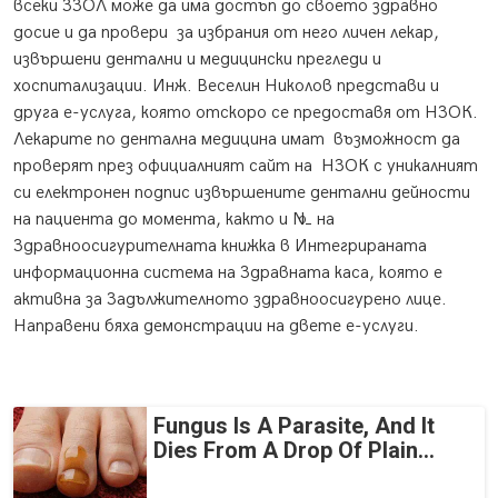
всеки ЗЗОЛ може да има достъп до своето здравно
досие и да провери
за избрания от него личен лекар,
извършени дентални и медицински прегледи и
хоспитализации. Инж. Веселин Николов представи и
друга е-услуга, която отскоро се предоставя от НЗОК.
Лекарите по дентална медицина имат
възможност да
проверят през официалният сайт на
НЗОК с уникалният
си електронен подпис извършените дентални дейности
на пациента до момента, както и № на
Здравноосигурителната книжка в Интегрираната
информационна система на Здравната каса, която е
активна за Задължителното здравноосигурено лице.
Направени бяха демонстрации на двете е-услуги.
Fungus Is A Parasite, And It
Dies From A Drop Of Plain...