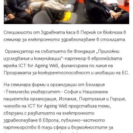
Специалисти от Здравната каса в Перник се включиха в
семинар за електронното здравеопазване в столицата.
Организатор на събитието бе Фондация „Приложни
изследвания и комуникации“-партньор в европейската
мрежа ICT for Ageing Well, финансирана по линия на
Програмата за конкурентоспособност и иновации на ЕС.
На семинара фирми и организации от България
-Технически университет - София и Национална
пациентска организация, Испания, Португалия и Гърция,
членове на ICT for Ageing Well представиха теми,
свързани с развитието на електронното
здравеопазване в Европа, публично-частното
партньорство в тази сфера и възможностите за