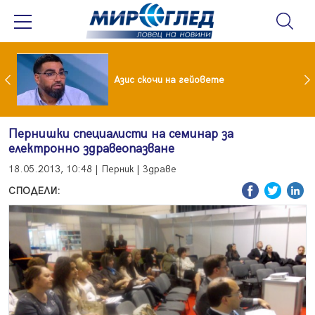
 До 90 часа месечно във фейсбук и инстаграм за непълнолетни
Азис скочи на гейовете
Пернишки специалисти на семинар за
електронно здравеопазване
18.05.2013, 10:48 | Перник | Здраве
СПОДЕЛИ: