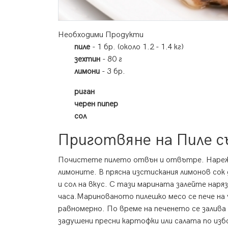
Необходими Продукти
пиле
- 1 бр. (около 1.2 - 1.4 кг)
зехтин
- 80 г
лимони
- 3 бр.
риган
черен пипер
сол
Приготвяне на Пиле съ
Почистете пилето отвън и отвътре. Нареже
лимоните. В прясна изстискания лимонов сок 
и сол на вкус. С тази марината залейте наря
часа.Маринованото пилешко месо се пече на 
равномерно. По време на печенето се залива
задушени пресни картофки или салата по изб