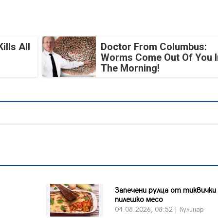
lls All
Doctor From Columbus:
Worms Come Out Of You I
The Morning!
Запечени рулца от тиквички
пилешко месо
04.08.2026, 08:52 | Кулинар