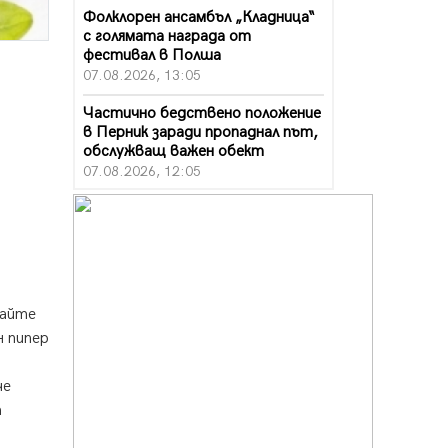
Фолклорен ансамбъл „Кладница“
с голямата награда от
фестивал в Полша
07.08.2026, 13:05
Частично бедствено положение
в Перник заради пропаднал път,
обслужващ важен обект
07.08.2026, 12:05
Да отговорим на жегите с филм
под звездите днес и утре
07.08.2026, 10:21
Първите крачки в помощ на
пенсионерите в Перник, вече са
кайте
факт
н пипер
07.08.2026, 09:18
Пак ограничават камионите по
че
магистралите в петък и неделя.
а
Ето обходните маршрути
07.08.2026, 07:55