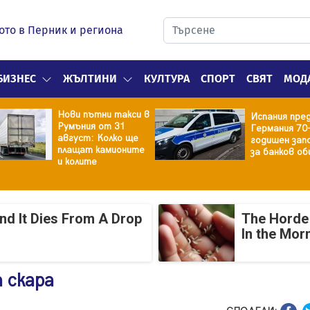
ото в Перник и региона
БИЗНЕС
ЖЪЛТИНИ
КУЛТУРА
СПОРТ
СВЯТ
МОД
Нови пътни такси в
Испания пре
Румъния от 31
Германия 70
август: Колко ще
годишен зап
плащат камионите
за банков об
и колите
And It Dies From A Drop
The Horde 
In the Mor
а скара