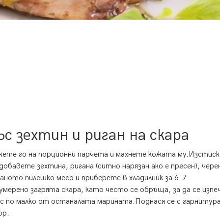
с зехтин и риган на скара
те го на порционни парчета и махнете кожата му.Изстис
добавете зехтина, ригана (ситно нарязан ако е пресен), чере
заното пилешко месо и приберете в хладилник за 6-7
умерено загрята скара, като често се обръща, за да се изпе
 с по малко от останалата марината.Поднася се с гарнитур
ор.