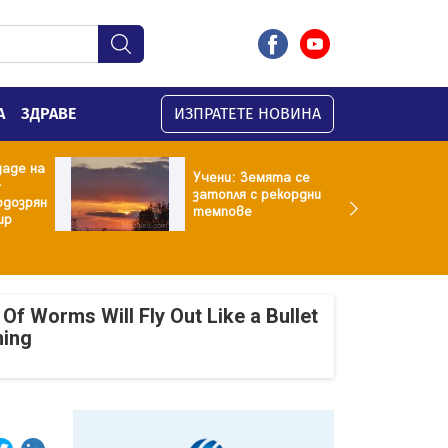
А
ЗДРАВЕ
ИЗПРАТЕТЕ НОВИНА
даде на
Учени: Земята се
-
затопля с рекордни
одозрян
темпове
ир
Of Worms Will Fly Out Like a Bullet
ning