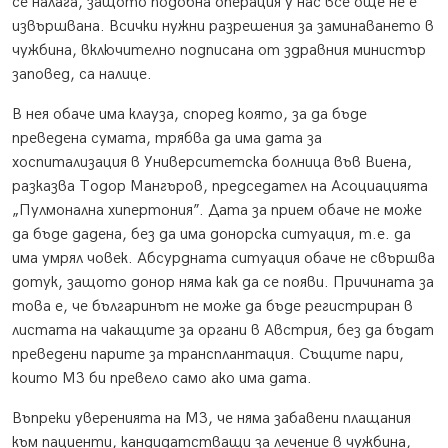
се налага, защото подобна операция у нас все още не е
извършвана. Всички нужни разрешения за заминаването в
чужбина, включително подписана от здравния министър
заповед, са налице.
В нея обаче има клауза, според която, за да бъде
преведена сумата, трябва да има дата за
хоспитализация в Университетска болница във Виена,
разказва Тодор Мангъров, председател на Асоциацията
„Пулмонална хипертония”. Дата за прием обаче не може
да бъде дадена, без да има донорска ситуация, т.е. да
има умрял човек. Абсурдната ситуация обаче не свършва
дотук, защото донор няма как да се появи. Причината за
това е, че българинът не може да бъде регистриран в
листата на чакащите за органи в Австрия, без да бъдат
преведени парите за трансплантация. Същите пари,
които МЗ би превело само ако има дата.
Въпреки уверенията на МЗ, че няма забавени плащания
към пациенти, кандидатстващи за лечение в чужбина,