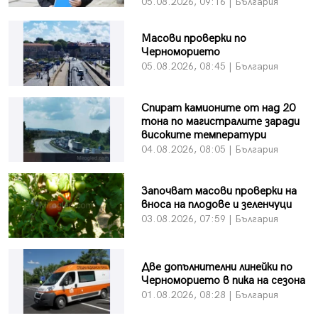
05.08.2026, 09:16 | България
Масови проверки по
Черноморието
05.08.2026, 08:45 | България
Спират камионите от над 20
тона по магистралите заради
високите температури
04.08.2026, 08:05 | България
Започват масови проверки на
вноса на плодове и зеленчуци
03.08.2026, 07:59 | България
Две допълнителни линейки по
Черноморието в пика на сезона
01.08.2026, 08:28 | България