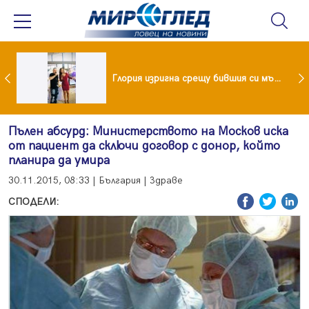
 и майка си построиха къща от 8000 стъклени бутилки
Глория изригна срещу бившия си мъж: Беше със 120-килограмова жена! Искаше бърза печалба...
Пълен абсурд: Министерството на Москов иска
от пациент да сключи договор с донор, който
планира да умира
30.11.2015, 08:33 | България | Здраве
СПОДЕЛИ: