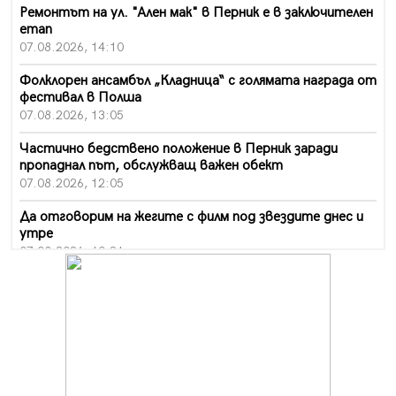
Ремонтът на ул. "Ален мак" в Перник е в заключителен
етап
07.08.2026, 14:10
Фолклорен ансамбъл „Кладница“ с голямата награда от
фестивал в Полша
07.08.2026, 13:05
Частично бедствено положение в Перник заради
пропаднал път, обслужващ важен обект
07.08.2026, 12:05
Да отговорим на жегите с филм под звездите днес и
утре
07.08.2026, 10:21
Първите крачки в помощ на пенсионерите в Перник,
вече са факт
07.08.2026, 09:18
Пак ограничават камионите по магистралите в петък
и неделя. Ето обходните маршрути
07.08.2026, 07:55