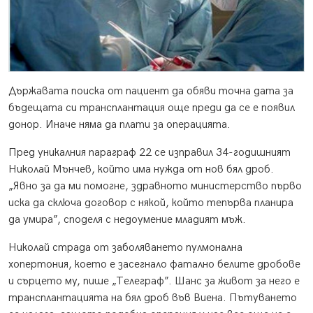
Държавата поиска от пациент да обяви точна дата за
бъдещата си трансплантация още преди да се е появил
донор. Иначе няма да плати за операцията.
Пред уникалния параграф 22 се изправил 34-годишният
Николай Мънчев, който има нужда от нов бял дроб.
„Явно за да ми помогне, здравното министерство първо
иска да сключа договор с някой, който тепърва планира
да умира”, споделя с недоумение младият мъж.
Николай страда от заболяването пулмонална
хопертония, което е засегнало фатално белите дробове
и сърцето му, пише „Телеграф”. Шанс за живот за него е
трансплантацията на бял дроб във Виена. Пътуването