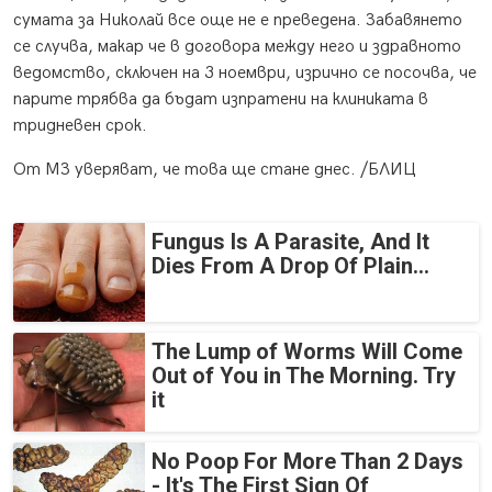
сумата за Николай все още не е преведена. Забавянето
се случва, макар че в договора между него и здравното
ведомство, сключен на 3 ноември, изрично се посочва, че
парите трябва да бъдат изпратени на клиниката в
тридневен срок.
От МЗ уверяват, че това ще стане днес. /БЛИЦ
Fungus Is A Parasite, And It
Dies From A Drop Of Plain...
The Lump of Worms Will Come
Out of You in The Morning. Try
it
No Poop For More Than 2 Days
- It's The First Sign Of