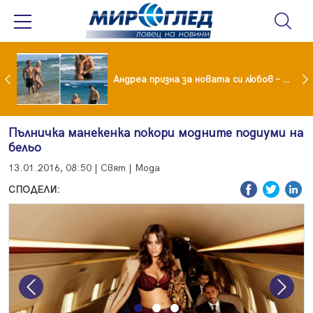
Драма вместо щастие: Звезда от "Татковци" е в болница с високорискова бременност
Андреа призна за новата си любов – руснакът Игор
Пълничка манекенка покори модните подиуми на
бельо
13.01.2016, 08:50 | Свят | Мода
СПОДЕЛИ:
Previous
Next