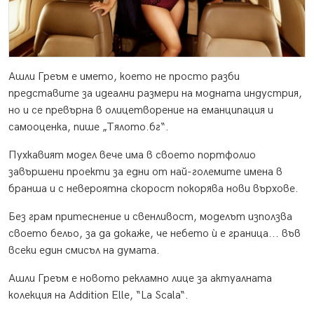
Ашли Греъм е името, което не просто разби
представите за идеални размери на модната индустрия,
но и се превърна в олицетворение на еманципация и
самооценка, пише „Тялото.бг“.
Пухкавият модел вече има в своето портфолио
завършени проекти за едни от най-големите имена в
бранша и с невероятна скорост покорява нови върхове.
Без грам притеснение и свенливост, моделът използва
своето бельо, за да докаже, че небето ѝ е граница... във
всеки един смисъл на думата.
Ашли Греъм е новото рекламно лице за актуалната
колекция на Addition Elle, “La Scala“.