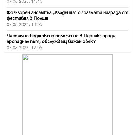
07.08.2026, 14:10
Фолклорен ансамбъл „Кладница“ с голямата награда от
фестивал в Полша
07.08.2026, 13:05
Частично бедствено положение в Перник заради
пропаднал път, обслужващ важен обект
07.08.2026, 12:05
Да отговорим на жегите с филм под звездите днес и
утре
07.08.2026, 10:21
Първите крачки в помощ на пенсионерите в Перник,
вече са факт
07.08.2026, 09:18
Пак ограничават камионите по магистралите в петък
и неделя. Ето обходните маршрути
07.08.2026, 07:55
Ето какво вдъхнови Здравка Евтимова за новата ѝ
книга