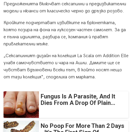
Предложенията включват сексапилни и предизвикателни
модели и нюанси от класическо черно до дръзко розово.
Кройките подчертават извивките на брюнетката,
която позира на фона на луксозен частен самолет. За да
е пълна идилията, разбира се, компания ѝ правят
привлекателни мъже.
„Сексапилният дизайн на колекция La Scala от Addition Elle
улавя самочувствието и чара на Ашли. Дамите ще се
чувстват вдъхновени всеки път, в който носят нещо
от тази колекция“, споделиха от марката.
Fungus Is A Parasite, And It
Dies From A Drop Of Plain...
No Poop For More Than 2 Days