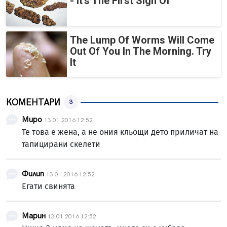
- It's The First Sign Of
The Lump Of Worms Will Come
Out Of You In The Morning. Try
It
КОМЕНТАРИ
3
Миро
13.01.2016 12:52
Те това е жена, а не ония кльощи дето приличат на
тапицирани скелети
Филип
13.01.2016 12:52
Егати свинята
Марин
13.01.2016 12:52